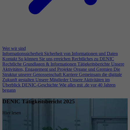
Wer wir sind
Informationssicherheit
Sicherheit von Informationen und Daten
Kontakt
So können Sie uns erreichen
Rechtliches zu DENIC
Rechtliche Grundlagen & Informationen
Tätigkeitsberichte
Unsere
Aktivitäten, Engagement und Projekte
Organe und Gremien
Die
Struktur unserer Genossenschaft
Karriere
Gemeinsam die digitale
Zukunft gestalten
Unsere Mitglieder
Unsere Aktivitäten im
Überblick
DENIC-Geschichte
Wie alles mit .de vor 40 Jahren
begann
DENIC Tätigkeitsbericht 2025
Hier lesen