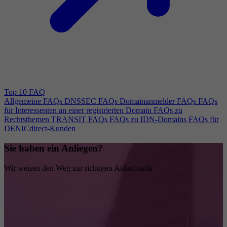
Top 10 FAQ
Allgemeine FAQs
DNSSEC FAQs
Domainanmelder FAQs
FAQs
für Interessenten an einer registrierten Domain
FAQs zu
Rechtsthemen
TRANSIT FAQs
FAQs zu IDN-Domains
FAQs für
DENICdirect-Kunden
Sie haben ein Anliegen?
Wir weisen den Weg zur richtigen Anlaufstelle