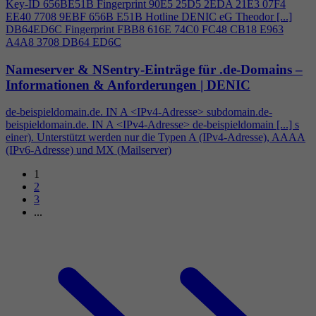
Key-ID 656BE51B Fingerprint 90E5 25D5 2EDA 21E3 07F
4
EE40 7708 9EBF 656B E51B Hotline DENIC eG Theodor [...]
DB64ED6C Fingerprint FBB8 616E 74C0 FC48 CB18 E963
A
4
A8 3708 DB64 ED6C
Nameserver & NSentry-Einträge für .de-Domains –
Informationen & Anforderungen | DENIC
de-beispieldomain.de. IN A <IPv
4
-Adresse> subdomain.de-
beispieldomain.de. IN A <IPv
4
-Adresse> de-beispieldomain [...] s
einer). Unterstützt werden nur die Typen A (IPv
4
-Adresse), AAAA
(IPv6-Adresse) und MX (Mailserver)
1
2
3
...