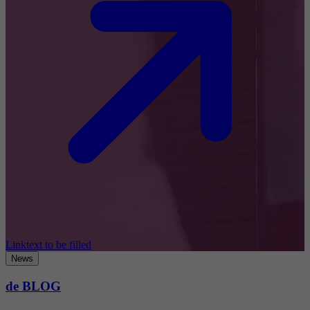
Linktext to be filled
News
de BLOG