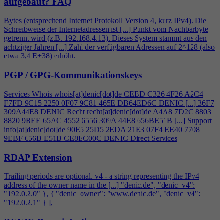
aufgebaut?
FAQ
Bytes (entsprechend Internet Protokoll Version
4
, kurz IPv
4
). Die
Schreibweise der Internetadressen ist [...] Punkt vom Nachbarbyte
getrennt wird (z.B. 192.168.
4
.13). Dieses System stammt aus den
achtziger Jahren [...] Zahl der verfügbaren Adressen auf 2^128 (also
etwa 3,
4
E+38) erhöht.
PGP / GPG-Kommunikationskeys
Services Whois whois[at]denic[dot]de CEBD C326
4
F26 A2C
4
F7FD 9C15 2250 0F07 9C81 465E DB64ED6C DENIC [...] 36F7
309A44E8 DENIC Recht recht[at]denic[dot]de A
4
A8 7D2C 8803
8820 9BEE 65AC 4552 6556 309A 44E8 656BE51B [...] Support
info[at]denic[dot]de 90E5 25D5 2EDA 21E3 07F
4
EE40 7708
9EBF 656B E51B CE8EC00C DENIC Direct Services
RDAP Extension
Trailing periods are optional. v
4
- a string representing the IPv
4
address of the owner name in the [...] "denic.de", "denic_v
4
":
"192.0.2.0" }, { "denic_owner": "www.denic.de", "denic_v
4
":
"192.0.2.1" } ],