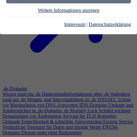
Weitere Informationen anzeigen
Impressum
|
Datenschutzerklärung
.de-Domains
Wissen rund um .de
Hintergrundinformationen über .de
Statistiken
rund um .de
Monats- und Jahresstatistiken zu .de
DNSSEC
Schutz
vor Manipulation von DNS-Antworten
IDN-Domains
Umlaute und
Sonderzeichen in .de-Domains
.de Registry Lock
Schützt wichtige
Domaindaten vor Änderungen
Anycast für TLD Registries
Optimale Erreichbarkeit & schnellste Antwortzeiten
Escrow Service
Verlässliche Treuhand für Daten und digitale Werte
ENUM-
Domains
Dienste unter einer Rufnummer