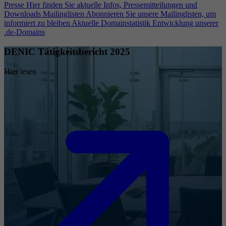
Presse
Hier finden Sie aktuelle Infos, Pressemitteilungen und
Downloads
Mailinglisten
Abonnieren Sie unsere Mailinglisten, um
informiert zu bleiben
Aktuelle Domainstatistik
Entwicklung unserer
.de-Domains
DENIC Tätigkeitsbericht 2025
Hier lesen