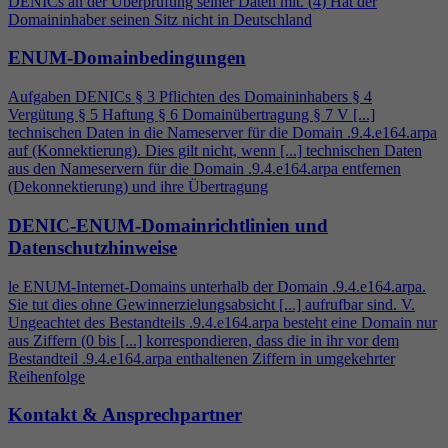
DENICs an der Überprüfung seiner Daten mit. (
4
) Hat der
Domaininhaber seinen Sitz nicht in Deutschland
ENUM-Domainbedingungen
Aufgaben DENICs § 3 Pflichten des Domaininhabers §
4
Vergütung § 5 Haftung § 6 Domainübertragung § 7 V [...]
technischen Daten in die Nameserver für die Domain .9.
4
.e164.arpa
auf (Konnektierung). Dies gilt nicht, wenn [...] technischen Daten
aus den Nameservern für die Domain .9.
4
.e164.arpa entfernen
(Dekonnektierung) und ihre Übertragung
DENIC-ENUM-Domainrichtlinien und
Datenschutzhinweise
le ENUM-Internet-Domains unterhalb der Domain .9.
4
.e164.arpa.
Sie tut dies ohne Gewinnerzielungsabsicht [...] aufrufbar sind. V.
Ungeachtet des Bestandteils .9.
4
.e164.arpa besteht eine Domain nur
aus Ziffern (0 bis [...] korrespondieren, dass die in ihr vor dem
Bestandteil .9.
4
.e164.arpa enthaltenen Ziffern in umgekehrter
Reihenfolge
Kontakt & Ansprechpartner