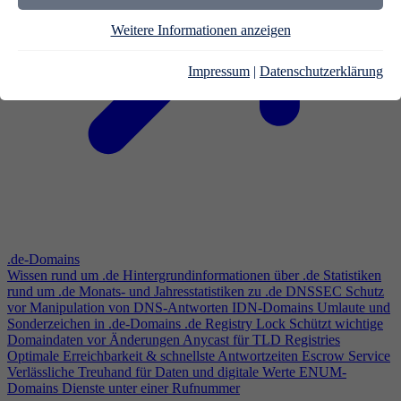
Weitere Informationen anzeigen
Impressum
|
Datenschutzerklärung
.de-Domains
Wissen rund um .de
Hintergrundinformationen über .de
Statistiken
rund um .de
Monats- und Jahresstatistiken zu .de
DNSSEC
Schutz
vor Manipulation von DNS-Antworten
IDN-Domains
Umlaute und
Sonderzeichen in .de-Domains
.de Registry Lock
Schützt wichtige
Domaindaten vor Änderungen
Anycast für TLD Registries
Optimale Erreichbarkeit & schnellste Antwortzeiten
Escrow Service
Verlässliche Treuhand für Daten und digitale Werte
ENUM-
Domains
Dienste unter einer Rufnummer