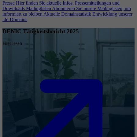
Presse
Hier finden Sie aktuelle Infos, Pressemitteilungen und
Downloads
Mailinglisten
Abonnieren Sie unsere Mailinglisten, um
informiert zu bleiben
Aktuelle Domainstatistik
Entwicklung unserer
.de-Domains
DENIC Tätigkeitsbericht 2025
Hier lesen