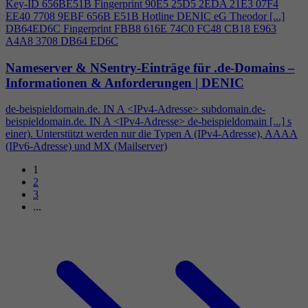
Key-ID 656BE51B Fingerprint 90E5 25D5 2EDA 21E3 07F
4
EE40 7708 9EBF 656B E51B Hotline DENIC eG Theodor [...]
DB64ED6C Fingerprint FBB8 616E 74C0 FC48 CB18 E963
A
4
A8 3708 DB64 ED6C
Nameserver & NSentry-Einträge für .de-Domains –
Informationen & Anforderungen | DENIC
de-beispieldomain.de. IN A <IPv
4
-Adresse> subdomain.de-
beispieldomain.de. IN A <IPv
4
-Adresse> de-beispieldomain [...] s
einer). Unterstützt werden nur die Typen A (IPv
4
-Adresse), AAAA
(IPv6-Adresse) und MX (Mailserver)
1
2
3
...