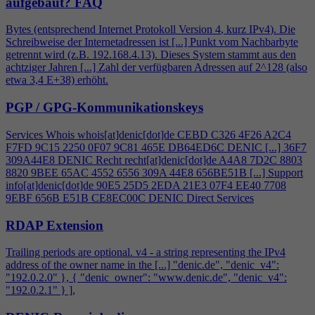
aufgebaut?
FAQ
Bytes (entsprechend Internet Protokoll Version
4
, kurz IPv
4
). Die
Schreibweise der Internetadressen ist [...] Punkt vom Nachbarbyte
getrennt wird (z.B. 192.168.
4
.13). Dieses System stammt aus den
achtziger Jahren [...] Zahl der verfügbaren Adressen auf 2^128 (also
etwa 3,
4
E+38) erhöht.
PGP / GPG-Kommunikationskeys
Services Whois whois[at]denic[dot]de CEBD C326
4
F26 A2C
4
F7FD 9C15 2250 0F07 9C81 465E DB64ED6C DENIC [...] 36F7
309A44E8 DENIC Recht recht[at]denic[dot]de A
4
A8 7D2C 8803
8820 9BEE 65AC 4552 6556 309A 44E8 656BE51B [...] Support
info[at]denic[dot]de 90E5 25D5 2EDA 21E3 07F
4
EE40 7708
9EBF 656B E51B CE8EC00C DENIC Direct Services
RDAP Extension
Trailing periods are optional. v
4
- a string representing the IPv
4
address of the owner name in the [...] "denic.de", "denic_v
4
":
"192.0.2.0" }, { "denic_owner": "www.denic.de", "denic_v
4
":
"192.0.2.1" } ],