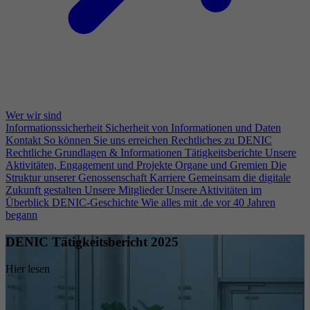
Wer wir sind
Informationssicherheit
Sicherheit von Informationen und Daten
Kontakt
So können Sie uns erreichen
Rechtliches zu DENIC
Rechtliche Grundlagen & Informationen
Tätigkeitsberichte
Unsere
Aktivitäten, Engagement und Projekte
Organe und Gremien
Die
Struktur unserer Genossenschaft
Karriere
Gemeinsam die digitale
Zukunft gestalten
Unsere Mitglieder
Unsere Aktivitäten im
Überblick
DENIC-Geschichte
Wie alles mit .de vor 40 Jahren
begann
DENIC Tätigkeitsbericht 2025
Hier lesen