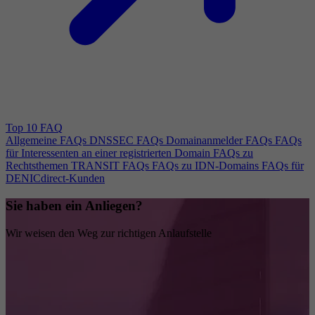
Top 10 FAQ
Allgemeine FAQs
DNSSEC FAQs
Domainanmelder FAQs
FAQs
für Interessenten an einer registrierten Domain
FAQs zu
Rechtsthemen
TRANSIT FAQs
FAQs zu IDN-Domains
FAQs für
DENICdirect-Kunden
Sie haben ein Anliegen?
Wir weisen den Weg zur richtigen Anlaufstelle