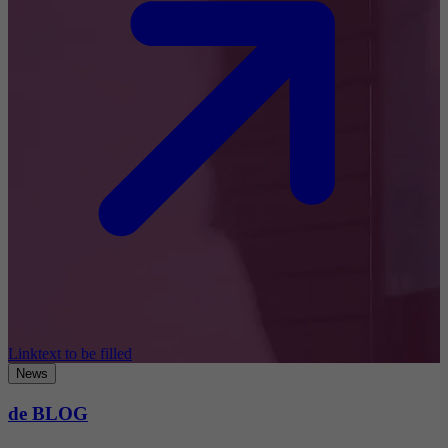
Linktext to be filled
News
de BLOG