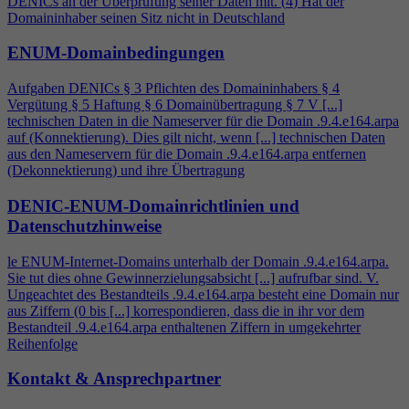
DENICs an der Überprüfung seiner Daten mit. (
4
) Hat der
Domaininhaber seinen Sitz nicht in Deutschland
ENUM-Domainbedingungen
Aufgaben DENICs § 3 Pflichten des Domaininhabers §
4
Vergütung § 5 Haftung § 6 Domainübertragung § 7 V [...]
technischen Daten in die Nameserver für die Domain .9.
4
.e164.arpa
auf (Konnektierung). Dies gilt nicht, wenn [...] technischen Daten
aus den Nameservern für die Domain .9.
4
.e164.arpa entfernen
(Dekonnektierung) und ihre Übertragung
DENIC-ENUM-Domainrichtlinien und
Datenschutzhinweise
le ENUM-Internet-Domains unterhalb der Domain .9.
4
.e164.arpa.
Sie tut dies ohne Gewinnerzielungsabsicht [...] aufrufbar sind. V.
Ungeachtet des Bestandteils .9.
4
.e164.arpa besteht eine Domain nur
aus Ziffern (0 bis [...] korrespondieren, dass die in ihr vor dem
Bestandteil .9.
4
.e164.arpa enthaltenen Ziffern in umgekehrter
Reihenfolge
Kontakt & Ansprechpartner