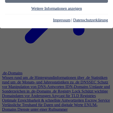
Weitere Informationen anzeigen
Impressum
|
Datenschutzerklärung
.de-Domains
Wissen rund um .de
Hintergrundinformationen über .de
Statistiken
rund um .de
Monats- und Jahresstatistiken zu .de
DNSSEC
Schutz
vor Manipulation von DNS-Antworten
IDN-Domains
Umlaute und
Sonderzeichen in .de-Domains
.de Registry Lock
Schützt wichtige
Domaindaten vor Änderungen
Anycast für TLD Registries
Optimale Erreichbarkeit & schnellste Antwortzeiten
Escrow Service
Verlässliche Treuhand für Daten und digitale Werte
ENUM-
Domains
Dienste unter einer Rufnummer