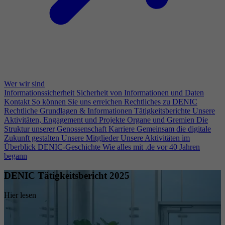
Wer wir sind
Informationssicherheit
Sicherheit von Informationen und Daten
Kontakt
So können Sie uns erreichen
Rechtliches zu DENIC
Rechtliche Grundlagen & Informationen
Tätigkeitsberichte
Unsere
Aktivitäten, Engagement und Projekte
Organe und Gremien
Die
Struktur unserer Genossenschaft
Karriere
Gemeinsam die digitale
Zukunft gestalten
Unsere Mitglieder
Unsere Aktivitäten im
Überblick
DENIC-Geschichte
Wie alles mit .de vor 40 Jahren
begann
DENIC Tätigkeitsbericht 2025
Hier lesen