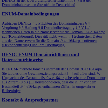
DENICs an der Überprüfung seiner Daten mit. (
4
) Hat der
Domaininhaber seinen Sitz nicht in Deutschland
ENUM-Domainbedingungen
Aufgaben DENICs § 3 Pflichten des Domaininhabers §
4
Vergütung § 5 Haftung § 6 Domainübertragung § 7 V [...]
technischen Daten in die Nameserver für die Domain .9.
4
.e164.arpa
auf (Konnektierung). Dies gilt nicht, wenn [...] technischen Daten
aus den Nameservern für die Domain .9.
4
.e164.arpa entfernen
(Dekonnektierung) und ihre Übertragung
DENIC-ENUM-Domainrichtlinien und
Datenschutzhinweise
le ENUM-Internet-Domains unterhalb der Domain .9.
4
.e164.arpa.
Sie tut dies ohne Gewinnerzielungsabsicht [...] aufrufbar sind. V.
Ungeachtet des Bestandteils .9.
4
.e164.arpa besteht eine Domain nur
aus Ziffern (0 bis [...] korrespondieren, dass die in ihr vor dem
Bestandteil .9.
4
.e164.arpa enthaltenen Ziffern in umgekehrter
Reihenfolge
Kontakt & Ansprechpartner