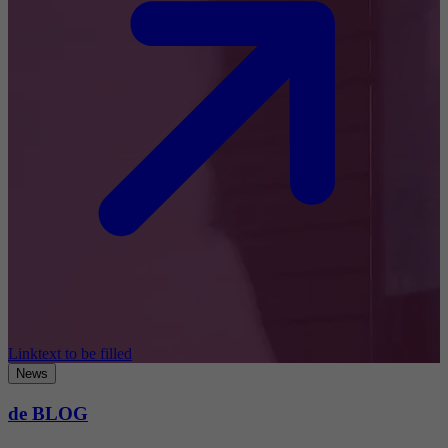
Linktext to be filled
News
de BLOG