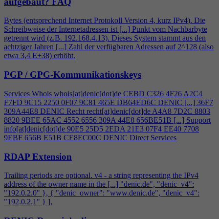
aufgebaut?
FAQ
Bytes (entsprechend Internet Protokoll Version
4
, kurz IPv
4
). Die
Schreibweise der Internetadressen ist [...] Punkt vom Nachbarbyte
getrennt wird (z.B. 192.168.
4
.13). Dieses System stammt aus den
achtziger Jahren [...] Zahl der verfügbaren Adressen auf 2^128 (also
etwa 3,
4
E+38) erhöht.
PGP / GPG-Kommunikationskeys
Services Whois whois[at]denic[dot]de CEBD C326
4
F26 A2C
4
F7FD 9C15 2250 0F07 9C81 465E DB64ED6C DENIC [...] 36F7
309A44E8 DENIC Recht recht[at]denic[dot]de A
4
A8 7D2C 8803
8820 9BEE 65AC 4552 6556 309A 44E8 656BE51B [...] Support
info[at]denic[dot]de 90E5 25D5 2EDA 21E3 07F
4
EE40 7708
9EBF 656B E51B CE8EC00C DENIC Direct Services
RDAP Extension
Trailing periods are optional. v
4
- a string representing the IPv
4
address of the owner name in the [...] "denic.de", "denic_v
4
":
"192.0.2.0" }, { "denic_owner": "www.denic.de", "denic_v
4
":
"192.0.2.1" } ],