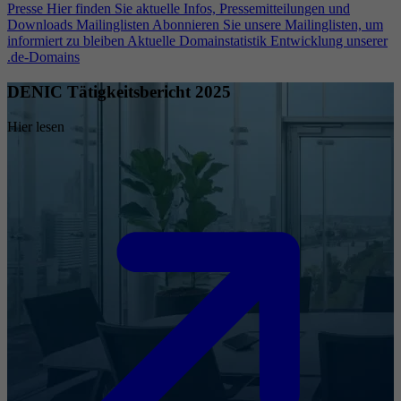
Presse
Hier finden Sie aktuelle Infos, Pressemitteilungen und
Downloads
Mailinglisten
Abonnieren Sie unsere Mailinglisten, um
informiert zu bleiben
Aktuelle Domainstatistik
Entwicklung unserer
.de-Domains
DENIC Tätigkeitsbericht 2025
Hier lesen