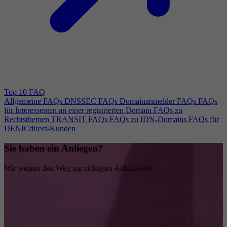
Top 10 FAQ
Allgemeine FAQs
DNSSEC FAQs
Domainanmelder FAQs
FAQs
für Interessenten an einer registrierten Domain
FAQs zu
Rechtsthemen
TRANSIT FAQs
FAQs zu IDN-Domains
FAQs für
DENICdirect-Kunden
Sie haben ein Anliegen?
Wir weisen den Weg zur richtigen Anlaufstelle