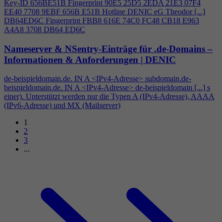
Key-ID 656BE51B Fingerprint 90E5 25D5 2EDA 21E3 07F
4
EE40 7708 9EBF 656B E51B Hotline DENIC eG Theodor [...]
DB64ED6C Fingerprint FBB8 616E 74C0 FC48 CB18 E963
A
4
A8 3708 DB64 ED6C
Nameserver & NSentry-Einträge für .de-Domains –
Informationen & Anforderungen | DENIC
de-beispieldomain.de. IN A <IPv
4
-Adresse> subdomain.de-
beispieldomain.de. IN A <IPv
4
-Adresse> de-beispieldomain [...] s
einer). Unterstützt werden nur die Typen A (IPv
4
-Adresse), AAAA
(IPv6-Adresse) und MX (Mailserver)
1
2
3
...