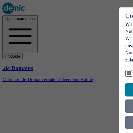
Co
Open main menu
Wir
Nut
Webs
uns
Nut
Produkte
zul
.de-Domains
Mit einer .de-Domain erhalten Ideen eine Bühne