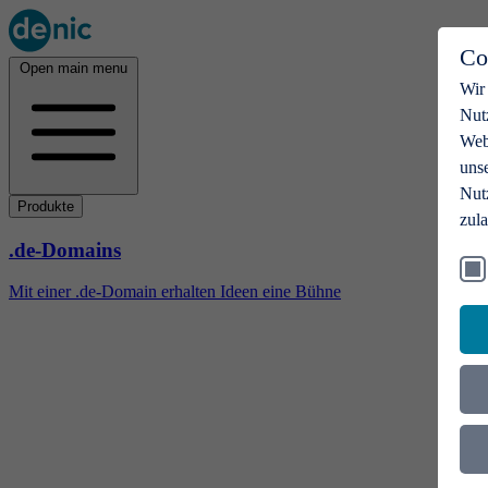
Co
Open main menu
Wir
Nut
Webs
uns
Nut
Produkte
zul
.de-Domains
Mit einer .de-Domain erhalten Ideen eine Bühne