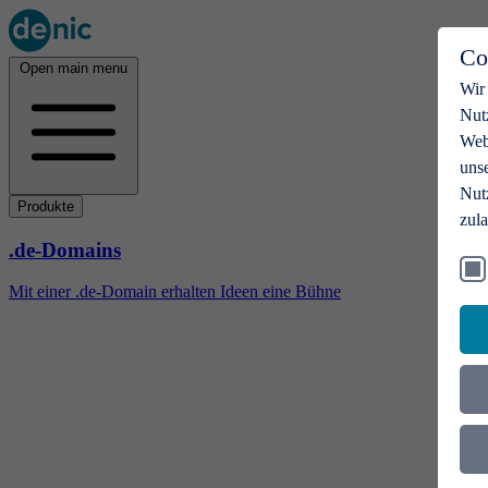
Co
Open main menu
Wir
Nut
Webs
uns
Nut
Produkte
zul
.de-Domains
Mit einer .de-Domain erhalten Ideen eine Bühne