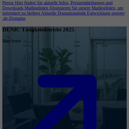
Presse
Hier finden Sie aktuelle Infos, Pressemitteilungen und
Downloads
Mailinglisten
Abonnieren Sie unsere Mailinglisten, um
informiert zu bleiben
Aktuelle Domainstatistik
Entwicklung unserer
.de-Domains
DENIC Tätigkeitsbericht 2025
Hier lesen