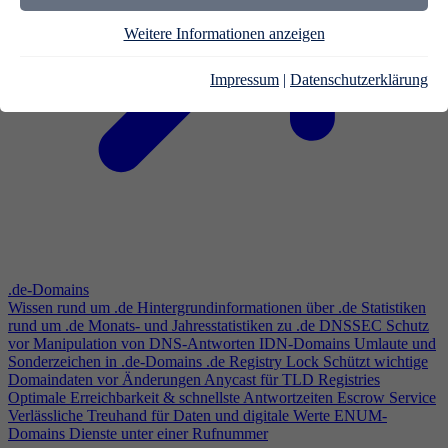
Weitere Informationen anzeigen
Impressum
|
Datenschutzerklärung
.de-Domains
Wissen rund um .de
Hintergrundinformationen über .de
Statistiken
rund um .de
Monats- und Jahresstatistiken zu .de
DNSSEC
Schutz
vor Manipulation von DNS-Antworten
IDN-Domains
Umlaute und
Sonderzeichen in .de-Domains
.de Registry Lock
Schützt wichtige
Domaindaten vor Änderungen
Anycast für TLD Registries
Optimale Erreichbarkeit & schnellste Antwortzeiten
Escrow Service
Verlässliche Treuhand für Daten und digitale Werte
ENUM-
Domains
Dienste unter einer Rufnummer