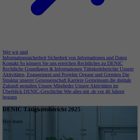
Wer wir sind
Informationssicherheit
Sicherheit von Informationen und Daten
Kontakt
So können Sie uns erreichen
Rechtliches zu DENIC
Rechtliche Grundlagen & Informationen
Tätigkeitsberichte
Unsere
Aktivitäten, Engagement und Projekte
Organe und Gremien
Die
Struktur unserer Genossenschaft
Karriere
Gemeinsam die digitale
Zukunft gestalten
Unsere Mitglieder
Unsere Aktivitäten im
Überblick
DENIC-Geschichte
Wie alles mit .de vor 40 Jahren
begann
DENIC Tätigkeitsbericht 2025
Hier lesen