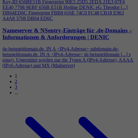
Key-ID 656BE51B Fingerprint 90E5 25D5 2EDA 21E3 07F
4
EE40 7708 9EBF 656B E51B Hotline DENIC eG Theodor [...]
DB64ED6C Fingerprint FBB8 616E 74C0 FC48 CB18 E963
A
4
A8 3708 DB64 ED6C
Nameserver & NSentry-Einträge für .de-Domains –
Informationen & Anforderungen | DENIC
de-beispieldomain.de. IN A <IPv
4
-Adresse> subdomain.de-
beispieldomain.de. IN A <IPv
4
-Adresse> de-beispieldomain [...] s
einer). Unterstützt werden nur die Typen A (IPv
4
-Adresse), AAAA
(IPv6-Adresse) und MX (Mailserver)
1
2
3
...