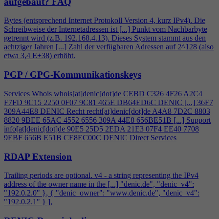
aufgebaut?
FAQ
Bytes (entsprechend Internet Protokoll Version
4
, kurz IPv
4
). Die
Schreibweise der Internetadressen ist [...] Punkt vom Nachbarbyte
getrennt wird (z.B. 192.168.
4
.13). Dieses System stammt aus den
achtziger Jahren [...] Zahl der verfügbaren Adressen auf 2^128 (also
etwa 3,
4
E+38) erhöht.
PGP / GPG-Kommunikationskeys
Services Whois whois[at]denic[dot]de CEBD C326
4
F26 A2C
4
F7FD 9C15 2250 0F07 9C81 465E DB64ED6C DENIC [...] 36F7
309A44E8 DENIC Recht recht[at]denic[dot]de A
4
A8 7D2C 8803
8820 9BEE 65AC 4552 6556 309A 44E8 656BE51B [...] Support
info[at]denic[dot]de 90E5 25D5 2EDA 21E3 07F
4
EE40 7708
9EBF 656B E51B CE8EC00C DENIC Direct Services
RDAP Extension
Trailing periods are optional. v
4
- a string representing the IPv
4
address of the owner name in the [...] "denic.de", "denic_v
4
":
"192.0.2.0" }, { "denic_owner": "www.denic.de", "denic_v
4
":
"192.0.2.1" } ],