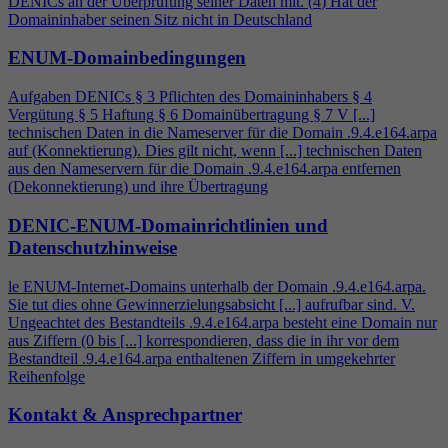
DENICs an der Überprüfung seiner Daten mit. (
4
) Hat der
Domaininhaber seinen Sitz nicht in Deutschland
ENUM-Domainbedingungen
Aufgaben DENICs § 3 Pflichten des Domaininhabers §
4
Vergütung § 5 Haftung § 6 Domainübertragung § 7 V [...]
technischen Daten in die Nameserver für die Domain .9.
4
.e164.arpa
auf (Konnektierung). Dies gilt nicht, wenn [...] technischen Daten
aus den Nameservern für die Domain .9.
4
.e164.arpa entfernen
(Dekonnektierung) und ihre Übertragung
DENIC-ENUM-Domainrichtlinien und
Datenschutzhinweise
le ENUM-Internet-Domains unterhalb der Domain .9.
4
.e164.arpa.
Sie tut dies ohne Gewinnerzielungsabsicht [...] aufrufbar sind. V.
Ungeachtet des Bestandteils .9.
4
.e164.arpa besteht eine Domain nur
aus Ziffern (0 bis [...] korrespondieren, dass die in ihr vor dem
Bestandteil .9.
4
.e164.arpa enthaltenen Ziffern in umgekehrter
Reihenfolge
Kontakt & Ansprechpartner