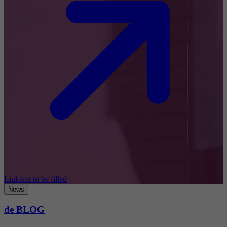
Linktext to be filled
News
de BLOG