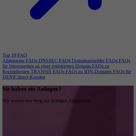
Top 10 FAQ
Allgemeine FAQs
DNSSEC FAQs
Domainanmelder FAQs
FAQs
für Interessenten an einer registrierten Domain
FAQs zu
Rechtsthemen
TRANSIT FAQs
FAQs zu IDN-Domains
FAQs für
DENICdirect-Kunden
Sie haben ein Anliegen?
Wir weisen den Weg zur richtigen Anlaufstelle