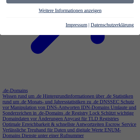
Weitere Informationen anzeigen
Impressum
|
Datenschutzerklärung
.de-Domains
Wissen rund um .de
Hintergrundinformationen über .de
Statistiken
rund um .de
Monats- und Jahresstatistiken zu .de
DNSSEC
Schutz
vor Manipulation von DNS-Antworten
IDN-Domains
Umlaute und
Sonderzeichen in .de-Domains
.de Registry Lock
Schützt wichtige
Domaindaten vor Änderungen
Anycast für TLD Registries
Optimale Erreichbarkeit & schnellste Antwortzeiten
Escrow Service
Verlässliche Treuhand für Daten und digitale Werte
ENUM-
Domains
Dienste unter einer Rufnummer