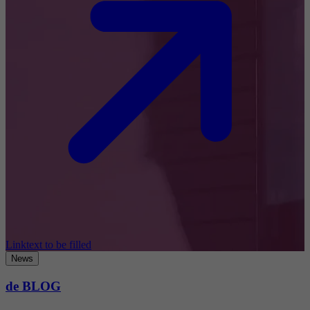
Linktext to be filled
News
de BLOG