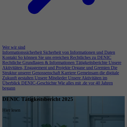
Wer wir sind
Informationssicherheit
Sicherheit von Informationen und Daten
Kontakt
So können Sie uns erreichen
Rechtliches zu DENIC
Rechtliche Grundlagen & Informationen
Tätigkeitsberichte
Unsere
Aktivitäten, Engagement und Projekte
Organe und Gremien
Die
Struktur unserer Genossenschaft
Karriere
Gemeinsam die digitale
Zukunft gestalten
Unsere Mitglieder
Unsere Aktivitäten im
Überblick
DENIC-Geschichte
Wie alles mit .de vor 40 Jahren
begann
DENIC Tätigkeitsbericht 2025
Hier lesen