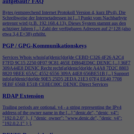
aufgebaut?
FAQ
Bytes (entsprechend Internet Protokoll Version
4
, kurz IPv
4
). Die
Schreibweise der Internetadressen ist [...] Punkt vom Nachbarbyte
getrennt wird (z.B. 192.168.
4
.13). Dieses System stammt aus den
achtziger Jahren [...] Zahl der verfügbaren Adressen auf 2^128 (also
etwa 3,
4
E+38) erhöht.
PGP / GPG-Kommunikationskeys
Services Whois whois[at]denic[dot]de CEBD C326
4
F26 A2C
4
F7FD 9C15 2250 0F07 9C81 465E DB64ED6C DENIC [...] 36F7
309A44E8 DENIC Recht recht[at]denic[dot]de A
4
A8 7D2C 8803
8820 9BEE 65AC 4552 6556 309A 44E8 656BE51B [...] Support
info[at]denic[dot]de 90E5 25D5 2EDA 21E3 07F
4
EE40 7708
9EBF 656B E51B CE8EC00C DENIC Direct Services
RDAP Extension
Trailing periods are optional. v
4
- a string representing the IPv
4
address of the owner name in the [...] "denic.de", "denic_v
4
":
"192.0.2.0" }, { "denic_owner": "www.denic.de", "denic_v
4
":
"192.0.2.1" } ],