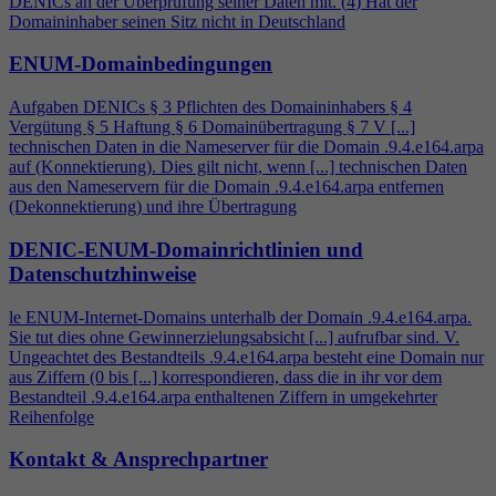
DENICs an der Überprüfung seiner Daten mit. (
4
) Hat der
Domaininhaber seinen Sitz nicht in Deutschland
ENUM-Domainbedingungen
Aufgaben DENICs § 3 Pflichten des Domaininhabers §
4
Vergütung § 5 Haftung § 6 Domainübertragung § 7 V [...]
technischen Daten in die Nameserver für die Domain .9.
4
.e164.arpa
auf (Konnektierung). Dies gilt nicht, wenn [...] technischen Daten
aus den Nameservern für die Domain .9.
4
.e164.arpa entfernen
(Dekonnektierung) und ihre Übertragung
DENIC-ENUM-Domainrichtlinien und
Datenschutzhinweise
le ENUM-Internet-Domains unterhalb der Domain .9.
4
.e164.arpa.
Sie tut dies ohne Gewinnerzielungsabsicht [...] aufrufbar sind. V.
Ungeachtet des Bestandteils .9.
4
.e164.arpa besteht eine Domain nur
aus Ziffern (0 bis [...] korrespondieren, dass die in ihr vor dem
Bestandteil .9.
4
.e164.arpa enthaltenen Ziffern in umgekehrter
Reihenfolge
Kontakt & Ansprechpartner