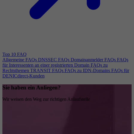
Top 10 FAQ
Allgemeine FAQs
DNSSEC FAQs
Domainanmelder FAQs
FAQs
für Interessenten an einer registrierten Domain
FAQs zu
Rechtsthemen
TRANSIT FAQs
FAQs zu IDN-Domains
FAQs für
DENICdirect-Kunden
Sie haben ein Anliegen?
Wir weisen den Weg zur richtigen Anlaufstelle