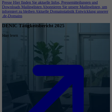
Presse
Hier finden Sie aktuelle Infos, Pressemitteilungen und
Downloads
Mailinglisten
Abonnieren Sie unsere Mailinglisten, um
informiert zu bleiben
Aktuelle Domainstatistik
Entwicklung unserer
.de-Domains
DENIC Tätigkeitsbericht 2025
Hier lesen