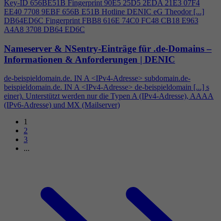
Key-ID 656BE51B Fingerprint 90E5 25D5 2EDA 21E3 07F
4
EE40 7708 9EBF 656B E51B Hotline DENIC eG Theodor [...]
DB64ED6C Fingerprint FBB8 616E 74C0 FC48 CB18 E963
A
4
A8 3708 DB64 ED6C
Nameserver & NSentry-Einträge für .de-Domains –
Informationen & Anforderungen | DENIC
de-beispieldomain.de. IN A <IPv
4
-Adresse> subdomain.de-
beispieldomain.de. IN A <IPv
4
-Adresse> de-beispieldomain [...] s
einer). Unterstützt werden nur die Typen A (IPv
4
-Adresse), AAAA
(IPv6-Adresse) und MX (Mailserver)
1
2
3
...