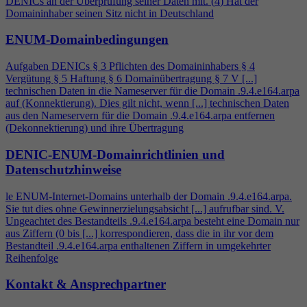
DENICs an der Überprüfung seiner Daten mit. (
4
) Hat der
Domaininhaber seinen Sitz nicht in Deutschland
ENUM-Domainbedingungen
Aufgaben DENICs § 3 Pflichten des Domaininhabers §
4
Vergütung § 5 Haftung § 6 Domainübertragung § 7 V [...]
technischen Daten in die Nameserver für die Domain .9.
4
.e164.arpa
auf (Konnektierung). Dies gilt nicht, wenn [...] technischen Daten
aus den Nameservern für die Domain .9.
4
.e164.arpa entfernen
(Dekonnektierung) und ihre Übertragung
DENIC-ENUM-Domainrichtlinien und
Datenschutzhinweise
le ENUM-Internet-Domains unterhalb der Domain .9.
4
.e164.arpa.
Sie tut dies ohne Gewinnerzielungsabsicht [...] aufrufbar sind. V.
Ungeachtet des Bestandteils .9.
4
.e164.arpa besteht eine Domain nur
aus Ziffern (0 bis [...] korrespondieren, dass die in ihr vor dem
Bestandteil .9.
4
.e164.arpa enthaltenen Ziffern in umgekehrter
Reihenfolge
Kontakt & Ansprechpartner