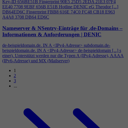
Key-ID 656BE51B Fingerprint 90E5 25D5 2EDA 21E3 07F
4
EE40 7708 9EBF 656B E51B Hotline DENIC eG Theodor [...]
DB64ED6C Fingerprint FBB8 616E 74C0 FC48 CB18 E963
A
4
A8 3708 DB64 ED6C
Nameserver & NSentry-Einträge für .de-Domains –
Informationen & Anforderungen | DENIC
de-beispieldomain.de. IN A <IPv
4
-Adresse> subdomain.de-
beispieldomain.de. IN A <IPv
4
-Adresse> de-beispieldomain [...] s
einer). Unterstützt werden nur die Typen A (IPv
4
-Adresse), AAAA
(IPv6-Adresse) und MX (Mailserver)
1
2
3
...