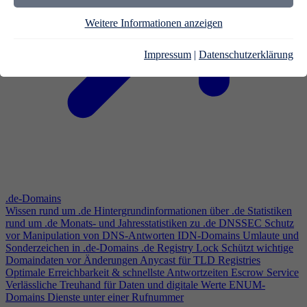
Weitere Informationen anzeigen
Impressum
|
Datenschutzerklärung
.de-Domains
Wissen rund um .de
Hintergrundinformationen über .de
Statistiken
rund um .de
Monats- und Jahresstatistiken zu .de
DNSSEC
Schutz
vor Manipulation von DNS-Antworten
IDN-Domains
Umlaute und
Sonderzeichen in .de-Domains
.de Registry Lock
Schützt wichtige
Domaindaten vor Änderungen
Anycast für TLD Registries
Optimale Erreichbarkeit & schnellste Antwortzeiten
Escrow Service
Verlässliche Treuhand für Daten und digitale Werte
ENUM-
Domains
Dienste unter einer Rufnummer