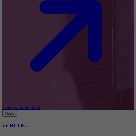
Linktext to be filled
News
de BLOG