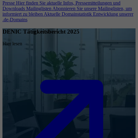
Presse
Hier finden Sie aktuelle Infos, Pressemitteilungen und
Downloads
Mailinglisten
Abonnieren Sie unsere Mailinglisten, um
informiert zu bleiben
Aktuelle Domainstatistik
Entwicklung unserer
.de-Domains
DENIC Tätigkeitsbericht 2025
Hier lesen