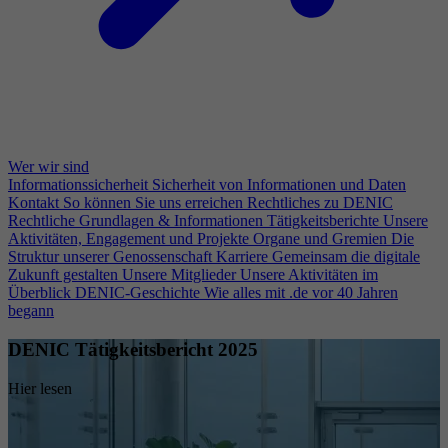
Wer wir sind
Informationssicherheit
Sicherheit von Informationen und Daten
Kontakt
So können Sie uns erreichen
Rechtliches zu DENIC
Rechtliche Grundlagen & Informationen
Tätigkeitsberichte
Unsere
Aktivitäten, Engagement und Projekte
Organe und Gremien
Die
Struktur unserer Genossenschaft
Karriere
Gemeinsam die digitale
Zukunft gestalten
Unsere Mitglieder
Unsere Aktivitäten im
Überblick
DENIC-Geschichte
Wie alles mit .de vor 40 Jahren
begann
DENIC Tätigkeitsbericht 2025
Hier lesen