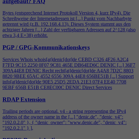
aufgebaut?
FAQ
Bytes (entsprechend Internet Protokoll Version
4
, kurz IPv
4
). Die
Schreibweise der Internetadressen ist [...] Punkt vom Nachbarbyte
getrennt wird (z.B. 192.168.
4
.13). Dieses System stammt aus den
achtziger Jahren [...] Zahl der verfügbaren Adressen auf 2^128 (also
etwa 3,
4
E+38) erhöht.
PGP / GPG-Kommunikationskeys
Services Whois whois[at]denic[dot]de CEBD C326
4
F26 A2C
4
F7FD 9C15 2250 0F07 9C81 465E DB64ED6C DENIC [...] 36F7
309A44E8 DENIC Recht recht[at]denic[dot]de A
4
A8 7D2C 8803
8820 9BEE 65AC 4552 6556 309A 44E8 656BE51B [...] Support
info[at]denic[dot]de 90E5 25D5 2EDA 21E3 07F
4
EE40 7708
9EBF 656B E51B CE8EC00C DENIC Direct Services
RDAP Extension
Trailing periods are optional. v
4
- a string representing the IPv
4
address of the owner name in the [...] "denic.de", "denic_v
4
":
"192.0.2.0" }, { "denic_owner": "www.denic.de", "denic_v
4
":
"192.0.2.1" } ],