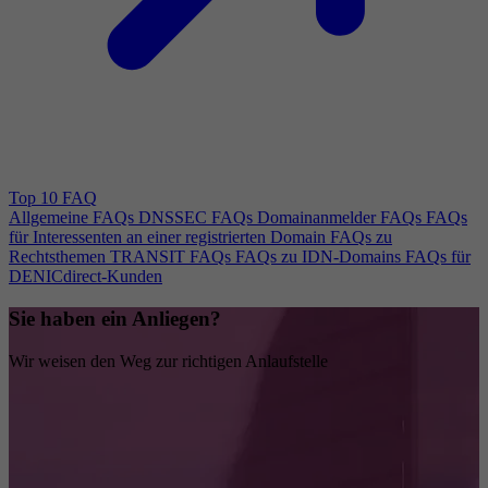
Top 10 FAQ
Allgemeine FAQs
DNSSEC FAQs
Domainanmelder FAQs
FAQs
für Interessenten an einer registrierten Domain
FAQs zu
Rechtsthemen
TRANSIT FAQs
FAQs zu IDN-Domains
FAQs für
DENICdirect-Kunden
Sie haben ein Anliegen?
Wir weisen den Weg zur richtigen Anlaufstelle