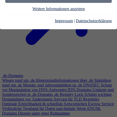
Weitere Informationen anzeigen
Impressum
|
Datenschutzerklärung
.de-Domains
Wissen rund um .de
Hintergrundinformationen über .de
Statistiken
rund um .de
Monats- und Jahresstatistiken zu .de
DNSSEC
Schutz
vor Manipulation von DNS-Antworten
IDN-Domains
Umlaute und
Sonderzeichen in .de-Domains
.de Registry Lock
Schützt wichtige
Domaindaten vor Änderungen
Anycast für TLD Registries
Optimale Erreichbarkeit & schnellste Antwortzeiten
Escrow Service
Verlässliche Treuhand für Daten und digitale Werte
ENUM-
Domains
Dienste unter einer Rufnummer