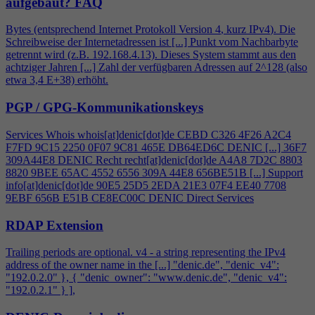
aufgebaut?
FAQ
Bytes (entsprechend Internet Protokoll Version
4
, kurz IPv
4
). Die
Schreibweise der Internetadressen ist [...] Punkt vom Nachbarbyte
getrennt wird (z.B. 192.168.
4
.13). Dieses System stammt aus den
achtziger Jahren [...] Zahl der verfügbaren Adressen auf 2^128 (also
etwa 3,
4
E+38) erhöht.
PGP / GPG-Kommunikationskeys
Services Whois whois[at]denic[dot]de CEBD C326
4
F26 A2C
4
F7FD 9C15 2250 0F07 9C81 465E DB64ED6C DENIC [...] 36F7
309A44E8 DENIC Recht recht[at]denic[dot]de A
4
A8 7D2C 8803
8820 9BEE 65AC 4552 6556 309A 44E8 656BE51B [...] Support
info[at]denic[dot]de 90E5 25D5 2EDA 21E3 07F
4
EE40 7708
9EBF 656B E51B CE8EC00C DENIC Direct Services
RDAP Extension
Trailing periods are optional. v
4
- a string representing the IPv
4
address of the owner name in the [...] "denic.de", "denic_v
4
":
"192.0.2.0" }, { "denic_owner": "www.denic.de", "denic_v
4
":
"192.0.2.1" } ],