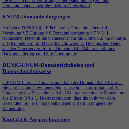
DENICs an der Überprüfung seiner Daten mit. (
4
) Hat der
Domaininhaber seinen Sitz nicht in Deutschland
ENUM-Domainbedingungen
Aufgaben DENICs § 3 Pflichten des Domaininhabers §
4
Vergütung § 5 Haftung § 6 Domainübertragung § 7 V [...]
technischen Daten in die Nameserver für die Domain .9.
4
.e164.arpa
auf (Konnektierung). Dies gilt nicht, wenn [...] technischen Daten
aus den Nameservern für die Domain .9.
4
.e164.arpa entfernen
(Dekonnektierung) und ihre Übertragung
DENIC-ENUM-Domainrichtlinien und
Datenschutzhinweise
le ENUM-Internet-Domains unterhalb der Domain .9.
4
.e164.arpa.
Sie tut dies ohne Gewinnerzielungsabsicht [...] aufrufbar sind. V.
Ungeachtet des Bestandteils .9.
4
.e164.arpa besteht eine Domain nur
aus Ziffern (0 bis [...] korrespondieren, dass die in ihr vor dem
Bestandteil .9.
4
.e164.arpa enthaltenen Ziffern in umgekehrter
Reihenfolge
Kontakt & Ansprechpartner