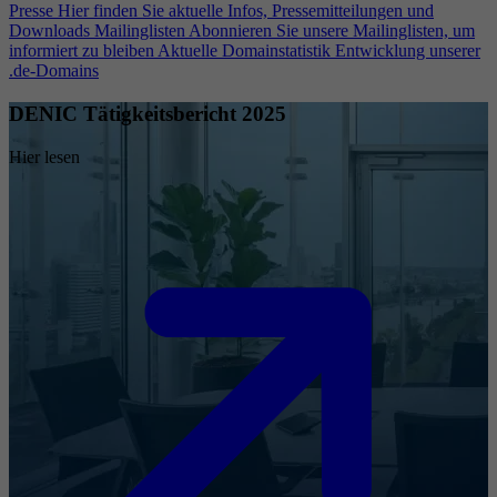
Presse
Hier finden Sie aktuelle Infos, Pressemitteilungen und
Downloads
Mailinglisten
Abonnieren Sie unsere Mailinglisten, um
informiert zu bleiben
Aktuelle Domainstatistik
Entwicklung unserer
.de-Domains
DENIC Tätigkeitsbericht 2025
Hier lesen