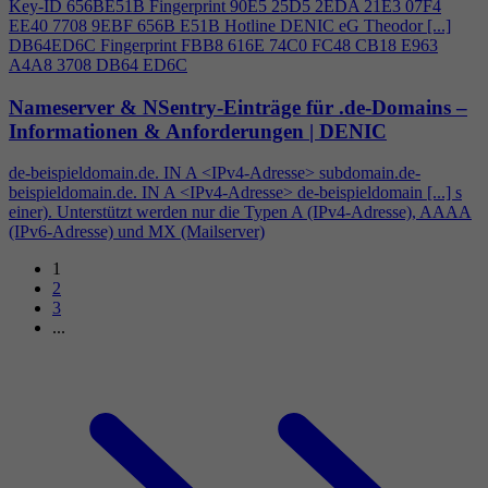
Key-ID 656BE51B Fingerprint 90E5 25D5 2EDA 21E3 07F
4
EE40 7708 9EBF 656B E51B Hotline DENIC eG Theodor [...]
DB64ED6C Fingerprint FBB8 616E 74C0 FC48 CB18 E963
A
4
A8 3708 DB64 ED6C
Nameserver & NSentry-Einträge für .de-Domains –
Informationen & Anforderungen | DENIC
de-beispieldomain.de. IN A <IPv
4
-Adresse> subdomain.de-
beispieldomain.de. IN A <IPv
4
-Adresse> de-beispieldomain [...] s
einer). Unterstützt werden nur die Typen A (IPv
4
-Adresse), AAAA
(IPv6-Adresse) und MX (Mailserver)
1
2
3
...