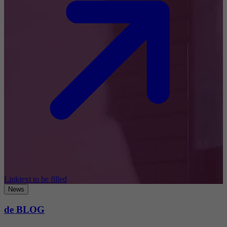
Linktext to be filled
News
de BLOG