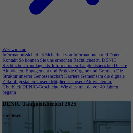
Wer wir sind
Informationssicherheit
Sicherheit von Informationen und Daten
Kontakt
So können Sie uns erreichen
Rechtliches zu DENIC
Rechtliche Grundlagen & Informationen
Tätigkeitsberichte
Unsere
Aktivitäten, Engagement und Projekte
Organe und Gremien
Die
Struktur unserer Genossenschaft
Karriere
Gemeinsam die digitale
Zukunft gestalten
Unsere Mitglieder
Unsere Aktivitäten im
Überblick
DENIC-Geschichte
Wie alles mit .de vor 40 Jahren
begann
DENIC Tätigkeitsbericht 2025
Hier lesen