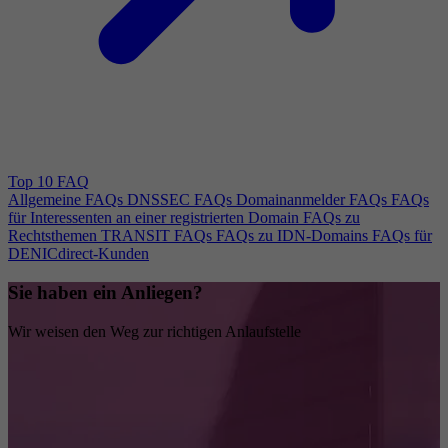
Top 10 FAQ
Allgemeine FAQs
DNSSEC FAQs
Domainanmelder FAQs
FAQs
für Interessenten an einer registrierten Domain
FAQs zu
Rechtsthemen
TRANSIT FAQs
FAQs zu IDN-Domains
FAQs für
DENICdirect-Kunden
Sie haben ein Anliegen?
Wir weisen den Weg zur richtigen Anlaufstelle