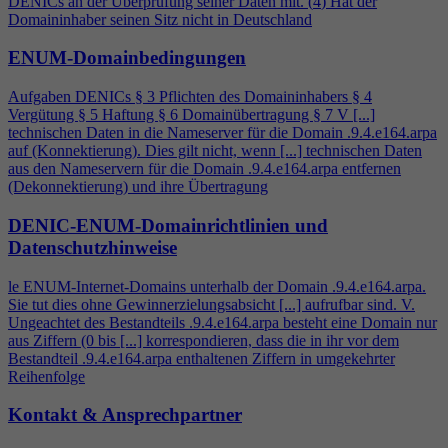
DENICs an der Überprüfung seiner Daten mit. (
4
) Hat der
Domaininhaber seinen Sitz nicht in Deutschland
ENUM-Domainbedingungen
Aufgaben DENICs § 3 Pflichten des Domaininhabers §
4
Vergütung § 5 Haftung § 6 Domainübertragung § 7 V [...]
technischen Daten in die Nameserver für die Domain .9.
4
.e164.arpa
auf (Konnektierung). Dies gilt nicht, wenn [...] technischen Daten
aus den Nameservern für die Domain .9.
4
.e164.arpa entfernen
(Dekonnektierung) und ihre Übertragung
DENIC-ENUM-Domainrichtlinien und
Datenschutzhinweise
le ENUM-Internet-Domains unterhalb der Domain .9.
4
.e164.arpa.
Sie tut dies ohne Gewinnerzielungsabsicht [...] aufrufbar sind. V.
Ungeachtet des Bestandteils .9.
4
.e164.arpa besteht eine Domain nur
aus Ziffern (0 bis [...] korrespondieren, dass die in ihr vor dem
Bestandteil .9.
4
.e164.arpa enthaltenen Ziffern in umgekehrter
Reihenfolge
Kontakt & Ansprechpartner