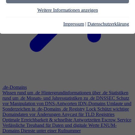
Weitere Informationen anzeigen
Impressum
|
Datenschutzerklärung
.de-Domains
Wissen rund um .de
Hintergrundinformationen über .de
Statistiken
rund um .de
Monats- und Jahresstatistiken zu .de
DNSSEC
Schutz
vor Manipulation von DNS-Antworten
IDN-Domains
Umlaute und
Sonderzeichen in .de-Domains
.de Registry Lock
Schützt wichtige
Domaindaten vor Änderungen
Anycast für TLD Registries
Optimale Erreichbarkeit & schnellste Antwortzeiten
Escrow Service
Verlässliche Treuhand für Daten und digitale Werte
ENUM-
Domains
Dienste unter einer Rufnummer