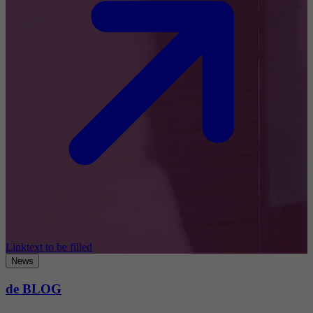
Linktext to be filled
News
de BLOG