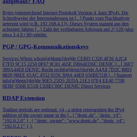
aufgebaut?
FAQ
Bytes (entsprechend Internet Protokoll Version
4
, kurz IPv
4
). Die
Schreibweise der Internetadressen ist [...] Punkt vom Nachbarbyte
getrennt wird (z.B. 192.168.
4
.13). Dieses System stammt aus den
achtziger Jahren [...] Zahl der verfügbaren Adressen auf 2^128 (also
etwa 3,
4
E+38) erhöht.
PGP / GPG-Kommunikationskeys
Services Whois whois[at]denic[dot]de CEBD C326
4
F26 A2C
4
F7FD 9C15 2250 0F07 9C81 465E DB64ED6C DENIC [...] 36F7
309A44E8 DENIC Recht recht[at]denic[dot]de A
4
A8 7D2C 8803
8820 9BEE 65AC 4552 6556 309A 44E8 656BE51B [...] Support
info[at]denic[dot]de 90E5 25D5 2EDA 21E3 07F
4
EE40 7708
9EBF 656B E51B CE8EC00C DENIC Direct Services
RDAP Extension
Trailing periods are optional. v
4
- a string representing the IPv
4
address of the owner name in the [...] "denic.de", "denic_v
4
":
"192.0.2.0" }, { "denic_owner": "www.denic.de", "denic_v
4
":
"192.0.2.1" } ],