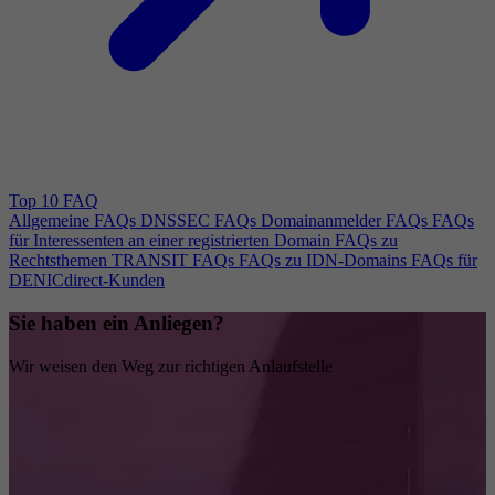
Top 10 FAQ
Allgemeine FAQs
DNSSEC FAQs
Domainanmelder FAQs
FAQs
für Interessenten an einer registrierten Domain
FAQs zu
Rechtsthemen
TRANSIT FAQs
FAQs zu IDN-Domains
FAQs für
DENICdirect-Kunden
Sie haben ein Anliegen?
Wir weisen den Weg zur richtigen Anlaufstelle