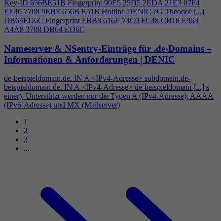
Key-ID 656BE51B Fingerprint 90E5 25D5 2EDA 21E3 07F
4
EE40 7708 9EBF 656B E51B Hotline DENIC eG Theodor [...]
DB64ED6C Fingerprint FBB8 616E 74C0 FC48 CB18 E963
A
4
A8 3708 DB64 ED6C
Nameserver & NSentry-Einträge für .de-Domains –
Informationen & Anforderungen | DENIC
de-beispieldomain.de. IN A <IPv
4
-Adresse> subdomain.de-
beispieldomain.de. IN A <IPv
4
-Adresse> de-beispieldomain [...] s
einer). Unterstützt werden nur die Typen A (IPv
4
-Adresse), AAAA
(IPv6-Adresse) und MX (Mailserver)
1
2
3
...