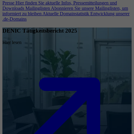
Presse
Hier finden Sie aktuelle Infos, Pressemitteilungen und
Downloads
Mailinglisten
Abonnieren Sie unsere Mailinglisten, um
informiert zu bleiben
Aktuelle Domainstatistik
Entwicklung unserer
.de-Domains
DENIC Tätigkeitsbericht 2025
Hier lesen