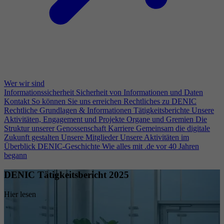
Wer wir sind
Informationssicherheit
Sicherheit von Informationen und Daten
Kontakt
So können Sie uns erreichen
Rechtliches zu DENIC
Rechtliche Grundlagen & Informationen
Tätigkeitsberichte
Unsere
Aktivitäten, Engagement und Projekte
Organe und Gremien
Die
Struktur unserer Genossenschaft
Karriere
Gemeinsam die digitale
Zukunft gestalten
Unsere Mitglieder
Unsere Aktivitäten im
Überblick
DENIC-Geschichte
Wie alles mit .de vor 40 Jahren
begann
DENIC Tätigkeitsbericht 2025
Hier lesen