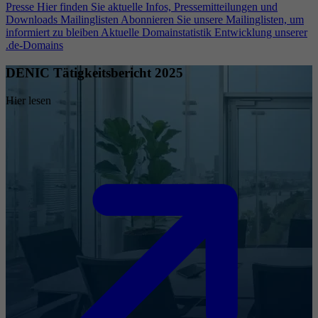
Presse
Hier finden Sie aktuelle Infos, Pressemitteilungen und
Downloads
Mailinglisten
Abonnieren Sie unsere Mailinglisten, um
informiert zu bleiben
Aktuelle Domainstatistik
Entwicklung unserer
.de-Domains
DENIC Tätigkeitsbericht 2025
Hier lesen