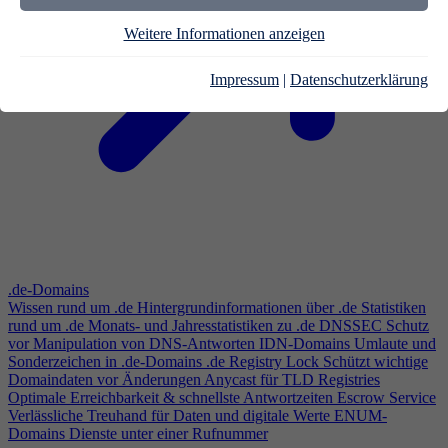
Weitere Informationen anzeigen
Impressum
|
Datenschutzerklärung
.de-Domains
Wissen rund um .de
Hintergrundinformationen über .de
Statistiken
rund um .de
Monats- und Jahresstatistiken zu .de
DNSSEC
Schutz
vor Manipulation von DNS-Antworten
IDN-Domains
Umlaute und
Sonderzeichen in .de-Domains
.de Registry Lock
Schützt wichtige
Domaindaten vor Änderungen
Anycast für TLD Registries
Optimale Erreichbarkeit & schnellste Antwortzeiten
Escrow Service
Verlässliche Treuhand für Daten und digitale Werte
ENUM-
Domains
Dienste unter einer Rufnummer