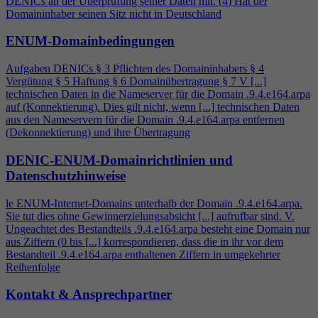
DENICs an der Überprüfung seiner Daten mit. (
4
) Hat der
Domaininhaber seinen Sitz nicht in Deutschland
ENUM-Domainbedingungen
Aufgaben DENICs § 3 Pflichten des Domaininhabers §
4
Vergütung § 5 Haftung § 6 Domainübertragung § 7 V [...]
technischen Daten in die Nameserver für die Domain .9.
4
.e164.arpa
auf (Konnektierung). Dies gilt nicht, wenn [...] technischen Daten
aus den Nameservern für die Domain .9.
4
.e164.arpa entfernen
(Dekonnektierung) und ihre Übertragung
DENIC-ENUM-Domainrichtlinien und
Datenschutzhinweise
le ENUM-Internet-Domains unterhalb der Domain .9.
4
.e164.arpa.
Sie tut dies ohne Gewinnerzielungsabsicht [...] aufrufbar sind. V.
Ungeachtet des Bestandteils .9.
4
.e164.arpa besteht eine Domain nur
aus Ziffern (0 bis [...] korrespondieren, dass die in ihr vor dem
Bestandteil .9.
4
.e164.arpa enthaltenen Ziffern in umgekehrter
Reihenfolge
Kontakt & Ansprechpartner