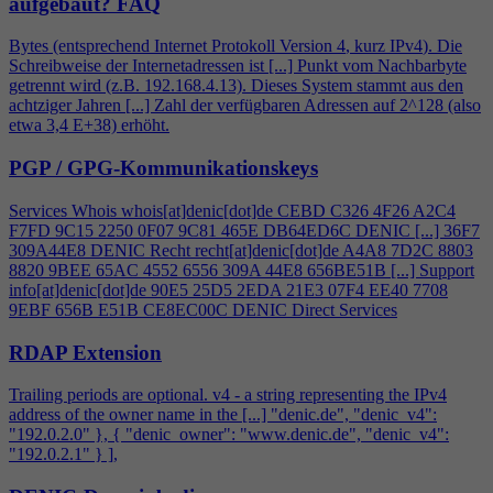
aufgebaut?
FAQ
Bytes (entsprechend Internet Protokoll Version
4
, kurz IPv
4
). Die
Schreibweise der Internetadressen ist [...] Punkt vom Nachbarbyte
getrennt wird (z.B. 192.168.
4
.13). Dieses System stammt aus den
achtziger Jahren [...] Zahl der verfügbaren Adressen auf 2^128 (also
etwa 3,
4
E+38) erhöht.
PGP / GPG-Kommunikationskeys
Services Whois whois[at]denic[dot]de CEBD C326
4
F26 A2C
4
F7FD 9C15 2250 0F07 9C81 465E DB64ED6C DENIC [...] 36F7
309A44E8 DENIC Recht recht[at]denic[dot]de A
4
A8 7D2C 8803
8820 9BEE 65AC 4552 6556 309A 44E8 656BE51B [...] Support
info[at]denic[dot]de 90E5 25D5 2EDA 21E3 07F
4
EE40 7708
9EBF 656B E51B CE8EC00C DENIC Direct Services
RDAP Extension
Trailing periods are optional. v
4
- a string representing the IPv
4
address of the owner name in the [...] "denic.de", "denic_v
4
":
"192.0.2.0" }, { "denic_owner": "www.denic.de", "denic_v
4
":
"192.0.2.1" } ],