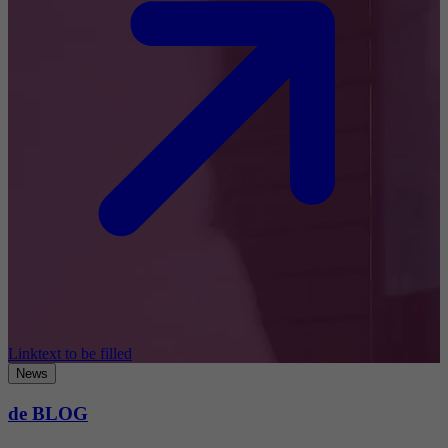
Linktext to be filled
News
de BLOG