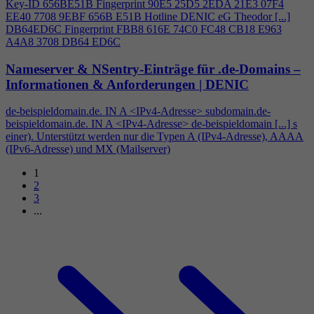
Key-ID 656BE51B Fingerprint 90E5 25D5 2EDA 21E3 07F
4
EE40 7708 9EBF 656B E51B Hotline DENIC eG Theodor [...]
DB64ED6C Fingerprint FBB8 616E 74C0 FC48 CB18 E963
A
4
A8 3708 DB64 ED6C
Nameserver & NSentry-Einträge für .de-Domains –
Informationen & Anforderungen | DENIC
de-beispieldomain.de. IN A <IPv
4
-Adresse> subdomain.de-
beispieldomain.de. IN A <IPv
4
-Adresse> de-beispieldomain [...] s
einer). Unterstützt werden nur die Typen A (IPv
4
-Adresse), AAAA
(IPv6-Adresse) und MX (Mailserver)
1
2
3
...