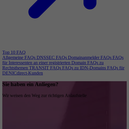
Top 10 FAQ
Allgemeine FAQs
DNSSEC FAQs
Domainanmelder FAQs
FAQs
für Interessenten an einer registrierten Domain
FAQs zu
Rechtsthemen
TRANSIT FAQs
FAQs zu IDN-Domains
FAQs für
DENICdirect-Kunden
Sie haben ein Anliegen?
Wir weisen den Weg zur richtigen Anlaufstelle