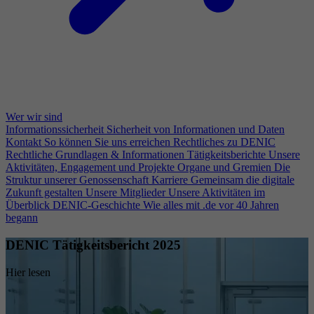
Wer wir sind
Informationssicherheit
Sicherheit von Informationen und Daten
Kontakt
So können Sie uns erreichen
Rechtliches zu DENIC
Rechtliche Grundlagen & Informationen
Tätigkeitsberichte
Unsere
Aktivitäten, Engagement und Projekte
Organe und Gremien
Die
Struktur unserer Genossenschaft
Karriere
Gemeinsam die digitale
Zukunft gestalten
Unsere Mitglieder
Unsere Aktivitäten im
Überblick
DENIC-Geschichte
Wie alles mit .de vor 40 Jahren
begann
DENIC Tätigkeitsbericht 2025
Hier lesen