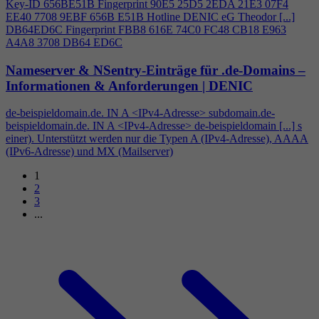
Key-ID 656BE51B Fingerprint 90E5 25D5 2EDA 21E3 07F
4
EE40 7708 9EBF 656B E51B Hotline DENIC eG Theodor [...]
DB64ED6C Fingerprint FBB8 616E 74C0 FC48 CB18 E963
A
4
A8 3708 DB64 ED6C
Nameserver & NSentry-Einträge für .de-Domains –
Informationen & Anforderungen | DENIC
de-beispieldomain.de. IN A <IPv
4
-Adresse> subdomain.de-
beispieldomain.de. IN A <IPv
4
-Adresse> de-beispieldomain [...] s
einer). Unterstützt werden nur die Typen A (IPv
4
-Adresse), AAAA
(IPv6-Adresse) und MX (Mailserver)
1
2
3
...