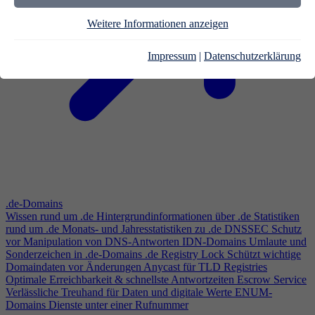
Weitere Informationen anzeigen
Impressum
|
Datenschutzerklärung
.de-Domains
Wissen rund um .de
Hintergrundinformationen über .de
Statistiken
rund um .de
Monats- und Jahresstatistiken zu .de
DNSSEC
Schutz
vor Manipulation von DNS-Antworten
IDN-Domains
Umlaute und
Sonderzeichen in .de-Domains
.de Registry Lock
Schützt wichtige
Domaindaten vor Änderungen
Anycast für TLD Registries
Optimale Erreichbarkeit & schnellste Antwortzeiten
Escrow Service
Verlässliche Treuhand für Daten und digitale Werte
ENUM-
Domains
Dienste unter einer Rufnummer