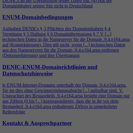
DENICs an der Überprüfung seiner Daten mit. (
4
) Hat der
Domaininhaber seinen Sitz nicht in Deutschland
ENUM-Domainbedingungen
Aufgaben DENICs § 3 Pflichten des Domaininhabers §
4
Vergütung § 5 Haftung § 6 Domainübertragung § 7 V [...]
technischen Daten in die Nameserver für die Domain .9.
4
.e164.arpa
auf (Konnektierung). Dies gilt nicht, wenn [...] technischen Daten
aus den Nameservern für die Domain .9.
4
.e164.arpa entfernen
(Dekonnektierung) und ihre Übertragung
DENIC-ENUM-Domainrichtlinien und
Datenschutzhinweise
le ENUM-Internet-Domains unterhalb der Domain .9.
4
.e164.arpa.
Sie tut dies ohne Gewinnerzielungsabsicht [...] aufrufbar sind. V.
Ungeachtet des Bestandteils .9.
4
.e164.arpa besteht eine Domain nur
aus Ziffern (0 bis [...] korrespondieren, dass die in ihr vor dem
Bestandteil .9.
4
.e164.arpa enthaltenen Ziffern in umgekehrter
Reihenfolge
Kontakt & Ansprechpartner