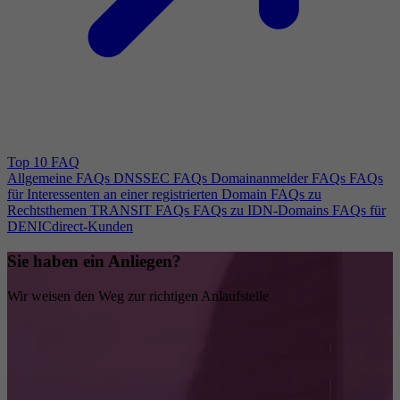
Top 10 FAQ
Allgemeine FAQs
DNSSEC FAQs
Domainanmelder FAQs
FAQs
für Interessenten an einer registrierten Domain
FAQs zu
Rechtsthemen
TRANSIT FAQs
FAQs zu IDN-Domains
FAQs für
DENICdirect-Kunden
Sie haben ein Anliegen?
Wir weisen den Weg zur richtigen Anlaufstelle