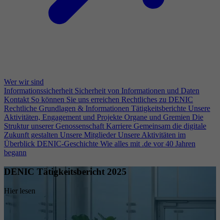
Wer wir sind
Informationssicherheit
Sicherheit von Informationen und Daten
Kontakt
So können Sie uns erreichen
Rechtliches zu DENIC
Rechtliche Grundlagen & Informationen
Tätigkeitsberichte
Unsere
Aktivitäten, Engagement und Projekte
Organe und Gremien
Die
Struktur unserer Genossenschaft
Karriere
Gemeinsam die digitale
Zukunft gestalten
Unsere Mitglieder
Unsere Aktivitäten im
Überblick
DENIC-Geschichte
Wie alles mit .de vor 40 Jahren
begann
DENIC Tätigkeitsbericht 2025
Hier lesen