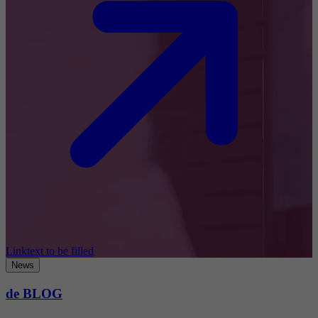
Linktext to be filled
News
de BLOG