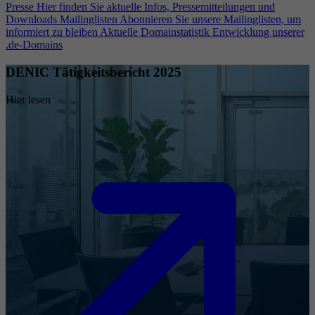
Presse
Hier finden Sie aktuelle Infos, Pressemitteilungen und
Downloads
Mailinglisten
Abonnieren Sie unsere Mailinglisten, um
informiert zu bleiben
Aktuelle Domainstatistik
Entwicklung unserer
.de-Domains
DENIC Tätigkeitsbericht 2025
Hier lesen