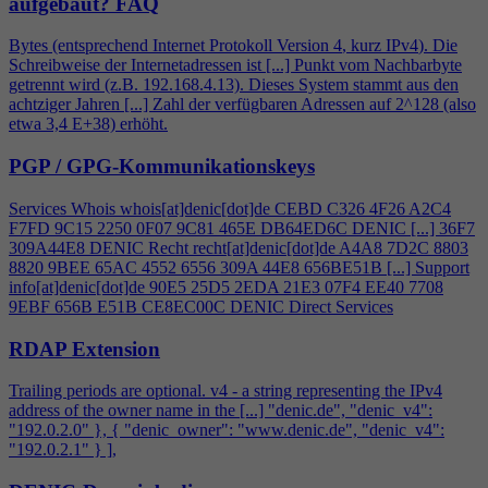
aufgebaut?
FAQ
Bytes (entsprechend Internet Protokoll Version
4
, kurz IPv
4
). Die
Schreibweise der Internetadressen ist [...] Punkt vom Nachbarbyte
getrennt wird (z.B. 192.168.
4
.13). Dieses System stammt aus den
achtziger Jahren [...] Zahl der verfügbaren Adressen auf 2^128 (also
etwa 3,
4
E+38) erhöht.
PGP / GPG-Kommunikationskeys
Services Whois whois[at]denic[dot]de CEBD C326
4
F26 A2C
4
F7FD 9C15 2250 0F07 9C81 465E DB64ED6C DENIC [...] 36F7
309A44E8 DENIC Recht recht[at]denic[dot]de A
4
A8 7D2C 8803
8820 9BEE 65AC 4552 6556 309A 44E8 656BE51B [...] Support
info[at]denic[dot]de 90E5 25D5 2EDA 21E3 07F
4
EE40 7708
9EBF 656B E51B CE8EC00C DENIC Direct Services
RDAP Extension
Trailing periods are optional. v
4
- a string representing the IPv
4
address of the owner name in the [...] "denic.de", "denic_v
4
":
"192.0.2.0" }, { "denic_owner": "www.denic.de", "denic_v
4
":
"192.0.2.1" } ],