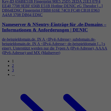
Key-ID 656BE51B Fingerprint 90E5 25D5 2EDA 21E3 07F
4
EE40 7708 9EBF 656B E51B Hotline DENIC eG Theodor [...]
DB64ED6C Fingerprint FBB8 616E 74C0 FC48 CB18 E963
A
4
A8 3708 DB64 ED6C
Nameserver & NSentry-Einträge für .de-Domains –
Informationen & Anforderungen | DENIC
de-beispieldomain.de. IN A <IPv
4
-Adresse> subdomain.de-
beispieldomain.de. IN A <IPv
4
-Adresse> de-beispieldomain [...] s
einer). Unterstützt werden nur die Typen A (IPv
4
-Adresse), AAAA
(IPv6-Adresse) und MX (Mailserver)
1
2
3
...