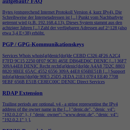
aufgebaut?
FAQ
Bytes (entsprechend Internet Protokoll Version
4
, kurz IPv
4
). Die
Schreibweise der Internetadressen ist [...] Punkt vom Nachbarbyte
getrennt wird (z.B. 192.168.
4
.13). Dieses System stammt aus den
achtziger Jahren [...] Zahl der verfügbaren Adressen auf 2^128 (also
etwa 3,
4
E+38) erhöht.
PGP / GPG-Kommunikationskeys
Services Whois whois[at]denic[dot]de CEBD C326
4
F26 A2C
4
F7FD 9C15 2250 0F07 9C81 465E DB64ED6C DENIC [...] 36F7
309A44E8 DENIC Recht recht[at]denic[dot]de A
4
A8 7D2C 8803
8820 9BEE 65AC 4552 6556 309A 44E8 656BE51B [...] Support
info[at]denic[dot]de 90E5 25D5 2EDA 21E3 07F
4
EE40 7708
9EBF 656B E51B CE8EC00C DENIC Direct Services
RDAP Extension
Trailing periods are optional. v
4
- a string representing the IPv
4
address of the owner name in the [...] "denic.de", "denic_v
4
":
"192.0.2.0" }, { "denic_owner": "www.denic.de", "denic_v
4
":
"192.0.2.1" } ],