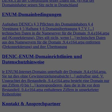
DENICs an der Überprüfung seiner Daten mit. (
4
) Hat der
Domaininhaber seinen Sitz nicht in Deutschland
ENUM-Domainbedingungen
Aufgaben DENICs § 3 Pflichten des Domaininhabers §
4
Vergütung § 5 Haftung § 6 Domainübertragung § 7 V [...]
technischen Daten in die Nameserver für die Domain .9.
4
.e164.arpa
auf (Konnektierung). Dies gilt nicht, wenn [...] technischen Daten
aus den Nameservern für die Domain .9.
4
.e164.arpa entfernen
(Dekonnektierung) und ihre Übertragung
DENIC-ENUM-Domainrichtlinien und
Datenschutzhinweise
le ENUM-Internet-Domains unterhalb der Domain .9.
4
.e164.arpa.
Sie tut dies ohne Gewinnerzielungsabsicht [...] aufrufbar sind. V.
Ungeachtet des Bestandteils .9.
4
.e164.arpa besteht eine Domain nur
aus Ziffern (0 bis [...] korrespondieren, dass die in ihr vor dem
Bestandteil .9.
4
.e164.arpa enthaltenen Ziffern in umgekehrter
Reihenfolge
Kontakt & Ansprechpartner