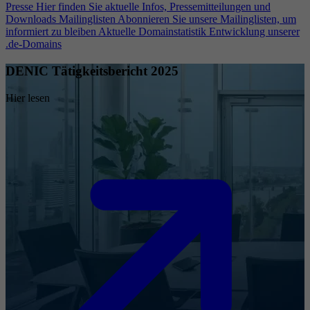
Presse
Hier finden Sie aktuelle Infos, Pressemitteilungen und
Downloads
Mailinglisten
Abonnieren Sie unsere Mailinglisten, um
informiert zu bleiben
Aktuelle Domainstatistik
Entwicklung unserer
.de-Domains
DENIC Tätigkeitsbericht 2025
Hier lesen