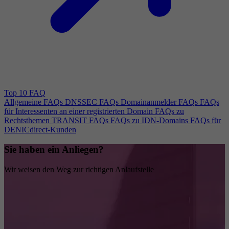
Top 10 FAQ
Allgemeine FAQs
DNSSEC FAQs
Domainanmelder FAQs
FAQs
für Interessenten an einer registrierten Domain
FAQs zu
Rechtsthemen
TRANSIT FAQs
FAQs zu IDN-Domains
FAQs für
DENICdirect-Kunden
Sie haben ein Anliegen?
Wir weisen den Weg zur richtigen Anlaufstelle