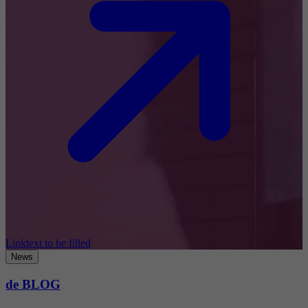
Linktext to be filled
News
de BLOG