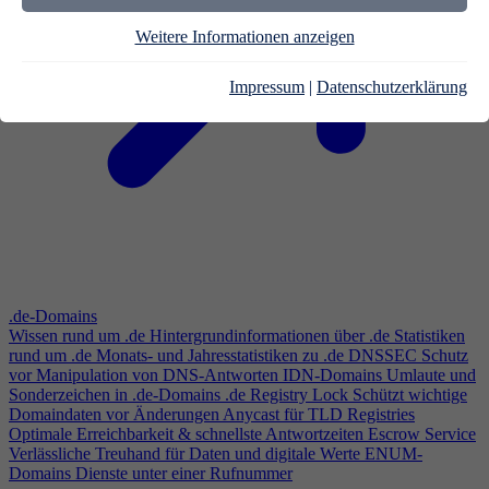
Weitere Informationen anzeigen
Impressum
|
Datenschutzerklärung
.de-Domains
Wissen rund um .de
Hintergrundinformationen über .de
Statistiken
rund um .de
Monats- und Jahresstatistiken zu .de
DNSSEC
Schutz
vor Manipulation von DNS-Antworten
IDN-Domains
Umlaute und
Sonderzeichen in .de-Domains
.de Registry Lock
Schützt wichtige
Domaindaten vor Änderungen
Anycast für TLD Registries
Optimale Erreichbarkeit & schnellste Antwortzeiten
Escrow Service
Verlässliche Treuhand für Daten und digitale Werte
ENUM-
Domains
Dienste unter einer Rufnummer