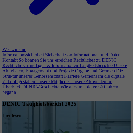
Wer wir sind
Informationssicherheit
Sicherheit von Informationen und Daten
Kontakt
So können Sie uns erreichen
Rechtliches zu DENIC
Rechtliche Grundlagen & Informationen
Tätigkeitsberichte
Unsere
Aktivitäten, Engagement und Projekte
Organe und Gremien
Die
Struktur unserer Genossenschaft
Karriere
Gemeinsam die digitale
Zukunft gestalten
Unsere Mitglieder
Unsere Aktivitäten im
Überblick
DENIC-Geschichte
Wie alles mit .de vor 40 Jahren
begann
DENIC Tätigkeitsbericht 2025
Hier lesen