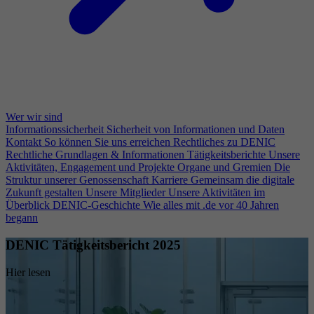
Wer wir sind
Informationssicherheit
Sicherheit von Informationen und Daten
Kontakt
So können Sie uns erreichen
Rechtliches zu DENIC
Rechtliche Grundlagen & Informationen
Tätigkeitsberichte
Unsere
Aktivitäten, Engagement und Projekte
Organe und Gremien
Die
Struktur unserer Genossenschaft
Karriere
Gemeinsam die digitale
Zukunft gestalten
Unsere Mitglieder
Unsere Aktivitäten im
Überblick
DENIC-Geschichte
Wie alles mit .de vor 40 Jahren
begann
DENIC Tätigkeitsbericht 2025
Hier lesen