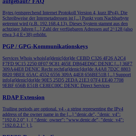
aufgebaut?
FAQ
Bytes (entsprechend Internet Protokoll Version
4
, kurz IPv
4
). Die
Schreibweise der Internetadressen ist [...] Punkt vom Nachbarbyte
getrennt wird (z.B. 192.168.
4
.13). Dieses System stammt aus den
achtziger Jahren [...] Zahl der verfügbaren Adressen auf 2^128 (also
etwa 3,
4
E+38) erhöht.
PGP / GPG-Kommunikationskeys
Services Whois whois[at]denic[dot]de CEBD C326
4
F26 A2C
4
F7FD 9C15 2250 0F07 9C81 465E DB64ED6C DENIC [...] 36F7
309A44E8 DENIC Recht recht[at]denic[dot]de A
4
A8 7D2C 8803
8820 9BEE 65AC 4552 6556 309A 44E8 656BE51B [...] Support
info[at]denic[dot]de 90E5 25D5 2EDA 21E3 07F
4
EE40 7708
9EBF 656B E51B CE8EC00C DENIC Direct Services
RDAP Extension
Trailing periods are optional. v
4
- a string representing the IPv
4
address of the owner name in the [...] "denic.de", "denic_v
4
":
"192.0.2.0" }, { "denic_owner": "www.denic.de", "denic_v
4
":
"192.0.2.1" } ],