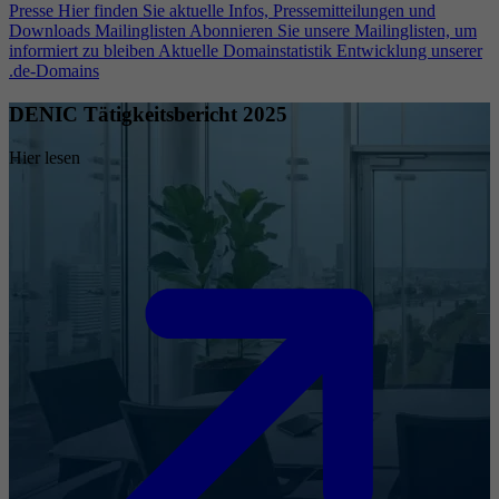
Presse
Hier finden Sie aktuelle Infos, Pressemitteilungen und
Downloads
Mailinglisten
Abonnieren Sie unsere Mailinglisten, um
informiert zu bleiben
Aktuelle Domainstatistik
Entwicklung unserer
.de-Domains
DENIC Tätigkeitsbericht 2025
Hier lesen