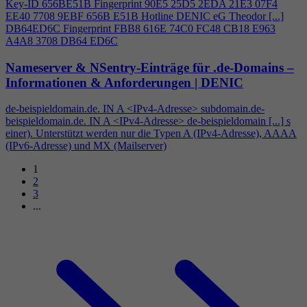
Key-ID 656BE51B Fingerprint 90E5 25D5 2EDA 21E3 07F
4
EE40 7708 9EBF 656B E51B Hotline DENIC eG Theodor [...]
DB64ED6C Fingerprint FBB8 616E 74C0 FC48 CB18 E963
A
4
A8 3708 DB64 ED6C
Nameserver & NSentry-Einträge für .de-Domains –
Informationen & Anforderungen | DENIC
de-beispieldomain.de. IN A <IPv
4
-Adresse> subdomain.de-
beispieldomain.de. IN A <IPv
4
-Adresse> de-beispieldomain [...] s
einer). Unterstützt werden nur die Typen A (IPv
4
-Adresse), AAAA
(IPv6-Adresse) und MX (Mailserver)
1
2
3
...