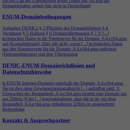
DENICs an der Überprüfung seiner Daten mit. (
4
) Hat der
Domaininhaber seinen Sitz nicht in Deutschland
ENUM-Domainbedingungen
Aufgaben DENICs § 3 Pflichten des Domaininhabers §
4
Vergütung § 5 Haftung § 6 Domainübertragung § 7 V [...]
technischen Daten in die Nameserver für die Domain .9.
4
.e164.arpa
auf (Konnektierung). Dies gilt nicht, wenn [...] technischen Daten
aus den Nameservern für die Domain .9.
4
.e164.arpa entfernen
(Dekonnektierung) und ihre Übertragung
DENIC-ENUM-Domainrichtlinien und
Datenschutzhinweise
le ENUM-Internet-Domains unterhalb der Domain .9.
4
.e164.arpa.
Sie tut dies ohne Gewinnerzielungsabsicht [...] aufrufbar sind. V.
Ungeachtet des Bestandteils .9.
4
.e164.arpa besteht eine Domain nur
aus Ziffern (0 bis [...] korrespondieren, dass die in ihr vor dem
Bestandteil .9.
4
.e164.arpa enthaltenen Ziffern in umgekehrter
Reihenfolge
Kontakt & Ansprechpartner