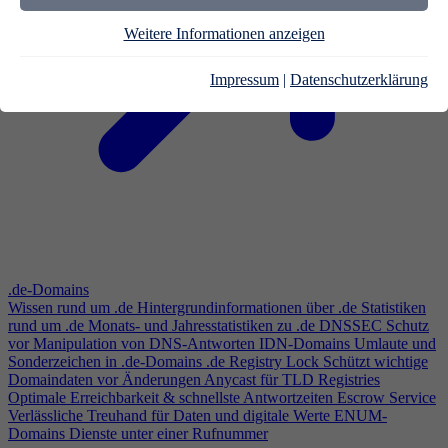
Weitere Informationen anzeigen
Impressum
|
Datenschutzerklärung
.de-Domains
Wissen rund um .de
Hintergrundinformationen über .de
Statistiken
rund um .de
Monats- und Jahresstatistiken zu .de
DNSSEC
Schutz
vor Manipulation von DNS-Antworten
IDN-Domains
Umlaute und
Sonderzeichen in .de-Domains
.de Registry Lock
Schützt wichtige
Domaindaten vor Änderungen
Anycast für TLD Registries
Optimale Erreichbarkeit & schnellste Antwortzeiten
Escrow Service
Verlässliche Treuhand für Daten und digitale Werte
ENUM-
Domains
Dienste unter einer Rufnummer