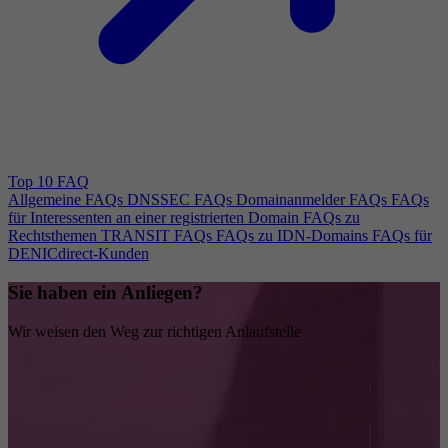
Top 10 FAQ
Allgemeine FAQs
DNSSEC FAQs
Domainanmelder FAQs
FAQs
für Interessenten an einer registrierten Domain
FAQs zu
Rechtsthemen
TRANSIT FAQs
FAQs zu IDN-Domains
FAQs für
DENICdirect-Kunden
Sie haben ein Anliegen?
Wir weisen den Weg zur richtigen Anlaufstelle