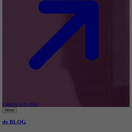
Linktext to be filled
News
de BLOG