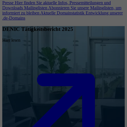
Presse
Hier finden Sie aktuelle Infos, Pressemitteilungen und
Downloads
Mailinglisten
Abonnieren Sie unsere Mailinglisten, um
informiert zu bleiben
Aktuelle Domainstatistik
Entwicklung unserer
.de-Domains
DENIC Tätigkeitsbericht 2025
Hier lesen