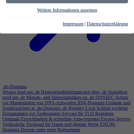
Weitere Informationen anzeigen
Impressum
|
Datenschutzerklärung
.de-Domains
Wissen rund um .de
Hintergrundinformationen über .de
Statistiken
rund um .de
Monats- und Jahresstatistiken zu .de
DNSSEC
Schutz
vor Manipulation von DNS-Antworten
IDN-Domains
Umlaute und
Sonderzeichen in .de-Domains
.de Registry Lock
Schützt wichtige
Domaindaten vor Änderungen
Anycast für TLD Registries
Optimale Erreichbarkeit & schnellste Antwortzeiten
Escrow Service
Verlässliche Treuhand für Daten und digitale Werte
ENUM-
Domains
Dienste unter einer Rufnummer