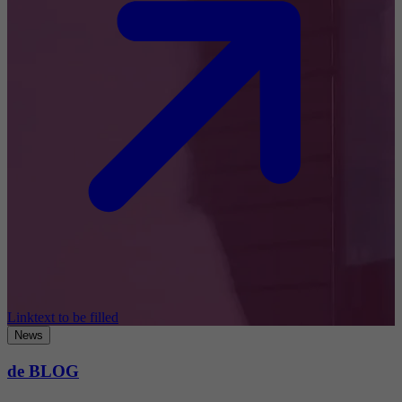
Linktext to be filled
News
de BLOG