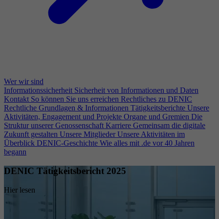
Wer wir sind
Informationssicherheit
Sicherheit von Informationen und Daten
Kontakt
So können Sie uns erreichen
Rechtliches zu DENIC
Rechtliche Grundlagen & Informationen
Tätigkeitsberichte
Unsere
Aktivitäten, Engagement und Projekte
Organe und Gremien
Die
Struktur unserer Genossenschaft
Karriere
Gemeinsam die digitale
Zukunft gestalten
Unsere Mitglieder
Unsere Aktivitäten im
Überblick
DENIC-Geschichte
Wie alles mit .de vor 40 Jahren
begann
DENIC Tätigkeitsbericht 2025
Hier lesen