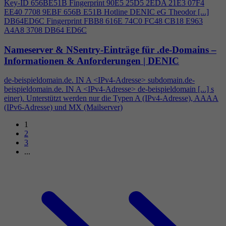
Key-ID 656BE51B Fingerprint 90E5 25D5 2EDA 21E3 07F
4
EE40 7708 9EBF 656B E51B Hotline DENIC eG Theodor [...]
DB64ED6C Fingerprint FBB8 616E 74C0 FC48 CB18 E963
A
4
A8 3708 DB64 ED6C
Nameserver & NSentry-Einträge für .de-Domains –
Informationen & Anforderungen | DENIC
de-beispieldomain.de. IN A <IPv
4
-Adresse> subdomain.de-
beispieldomain.de. IN A <IPv
4
-Adresse> de-beispieldomain [...] s
einer). Unterstützt werden nur die Typen A (IPv
4
-Adresse), AAAA
(IPv6-Adresse) und MX (Mailserver)
1
2
3
...