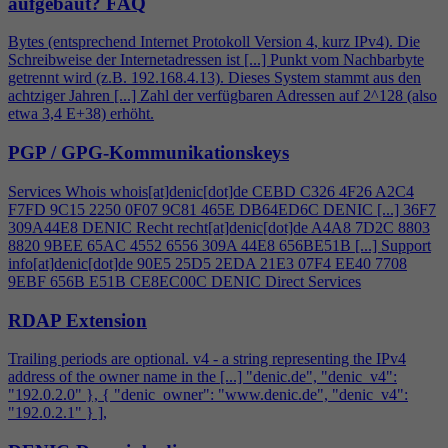
aufgebaut?
FAQ
Bytes (entsprechend Internet Protokoll Version
4
, kurz IPv
4
). Die
Schreibweise der Internetadressen ist [...] Punkt vom Nachbarbyte
getrennt wird (z.B. 192.168.
4
.13). Dieses System stammt aus den
achtziger Jahren [...] Zahl der verfügbaren Adressen auf 2^128 (also
etwa 3,
4
E+38) erhöht.
PGP / GPG-Kommunikationskeys
Services Whois whois[at]denic[dot]de CEBD C326
4
F26 A2C
4
F7FD 9C15 2250 0F07 9C81 465E DB64ED6C DENIC [...] 36F7
309A44E8 DENIC Recht recht[at]denic[dot]de A
4
A8 7D2C 8803
8820 9BEE 65AC 4552 6556 309A 44E8 656BE51B [...] Support
info[at]denic[dot]de 90E5 25D5 2EDA 21E3 07F
4
EE40 7708
9EBF 656B E51B CE8EC00C DENIC Direct Services
RDAP Extension
Trailing periods are optional. v
4
- a string representing the IPv
4
address of the owner name in the [...] "denic.de", "denic_v
4
":
"192.0.2.0" }, { "denic_owner": "www.denic.de", "denic_v
4
":
"192.0.2.1" } ],