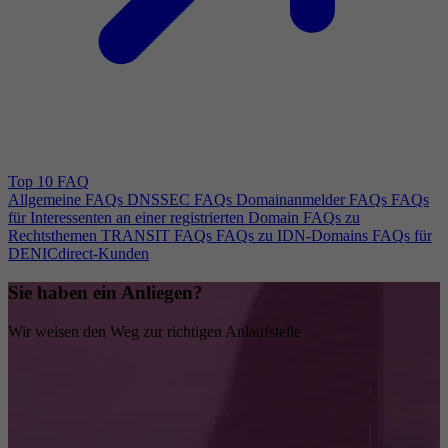
Top 10 FAQ
Allgemeine FAQs
DNSSEC FAQs
Domainanmelder FAQs
FAQs
für Interessenten an einer registrierten Domain
FAQs zu
Rechtsthemen
TRANSIT FAQs
FAQs zu IDN-Domains
FAQs für
DENICdirect-Kunden
Sie haben ein Anliegen?
Wir weisen den Weg zur richtigen Anlaufstelle