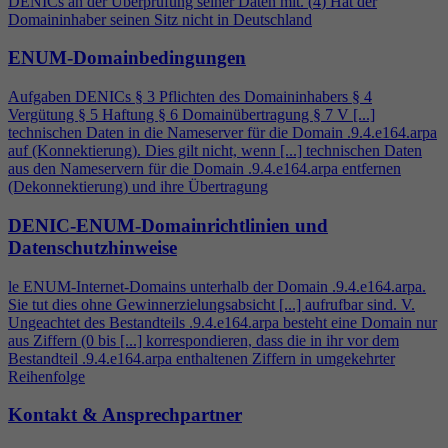
DENICs an der Überprüfung seiner Daten mit. (
4
) Hat der
Domaininhaber seinen Sitz nicht in Deutschland
ENUM-Domainbedingungen
Aufgaben DENICs § 3 Pflichten des Domaininhabers §
4
Vergütung § 5 Haftung § 6 Domainübertragung § 7 V [...]
technischen Daten in die Nameserver für die Domain .9.
4
.e164.arpa
auf (Konnektierung). Dies gilt nicht, wenn [...] technischen Daten
aus den Nameservern für die Domain .9.
4
.e164.arpa entfernen
(Dekonnektierung) und ihre Übertragung
DENIC-ENUM-Domainrichtlinien und
Datenschutzhinweise
le ENUM-Internet-Domains unterhalb der Domain .9.
4
.e164.arpa.
Sie tut dies ohne Gewinnerzielungsabsicht [...] aufrufbar sind. V.
Ungeachtet des Bestandteils .9.
4
.e164.arpa besteht eine Domain nur
aus Ziffern (0 bis [...] korrespondieren, dass die in ihr vor dem
Bestandteil .9.
4
.e164.arpa enthaltenen Ziffern in umgekehrter
Reihenfolge
Kontakt & Ansprechpartner