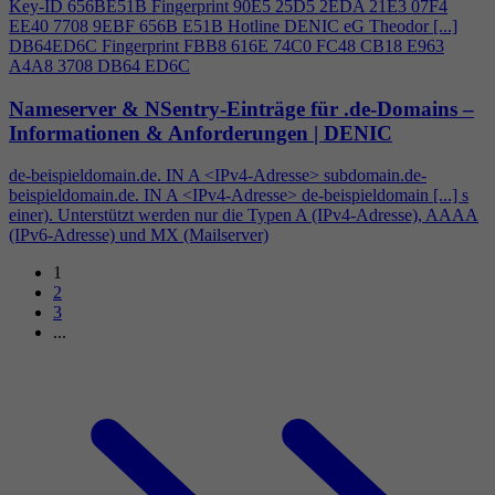
Key-ID 656BE51B Fingerprint 90E5 25D5 2EDA 21E3 07F
4
EE40 7708 9EBF 656B E51B Hotline DENIC eG Theodor [...]
DB64ED6C Fingerprint FBB8 616E 74C0 FC48 CB18 E963
A
4
A8 3708 DB64 ED6C
Nameserver & NSentry-Einträge für .de-Domains –
Informationen & Anforderungen | DENIC
de-beispieldomain.de. IN A <IPv
4
-Adresse> subdomain.de-
beispieldomain.de. IN A <IPv
4
-Adresse> de-beispieldomain [...] s
einer). Unterstützt werden nur die Typen A (IPv
4
-Adresse), AAAA
(IPv6-Adresse) und MX (Mailserver)
1
2
3
...