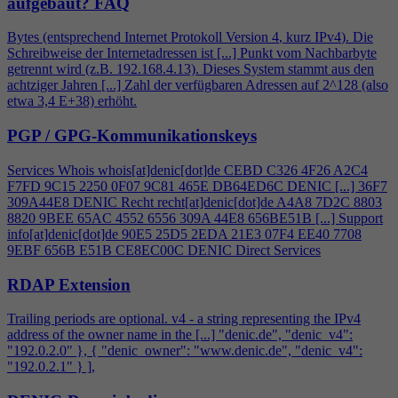
aufgebaut?
FAQ
Bytes (entsprechend Internet Protokoll Version
4
, kurz IPv
4
). Die
Schreibweise der Internetadressen ist [...] Punkt vom Nachbarbyte
getrennt wird (z.B. 192.168.
4
.13). Dieses System stammt aus den
achtziger Jahren [...] Zahl der verfügbaren Adressen auf 2^128 (also
etwa 3,
4
E+38) erhöht.
PGP / GPG-Kommunikationskeys
Services Whois whois[at]denic[dot]de CEBD C326
4
F26 A2C
4
F7FD 9C15 2250 0F07 9C81 465E DB64ED6C DENIC [...] 36F7
309A44E8 DENIC Recht recht[at]denic[dot]de A
4
A8 7D2C 8803
8820 9BEE 65AC 4552 6556 309A 44E8 656BE51B [...] Support
info[at]denic[dot]de 90E5 25D5 2EDA 21E3 07F
4
EE40 7708
9EBF 656B E51B CE8EC00C DENIC Direct Services
RDAP Extension
Trailing periods are optional. v
4
- a string representing the IPv
4
address of the owner name in the [...] "denic.de", "denic_v
4
":
"192.0.2.0" }, { "denic_owner": "www.denic.de", "denic_v
4
":
"192.0.2.1" } ],