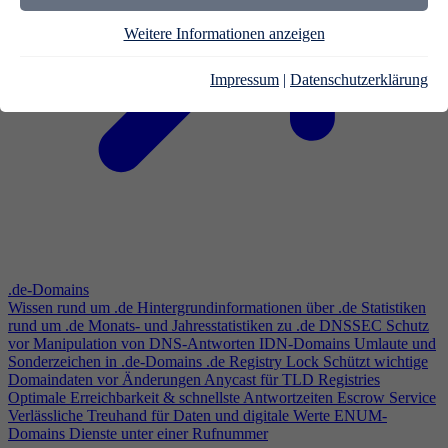
Weitere Informationen anzeigen
Impressum
|
Datenschutzerklärung
.de-Domains
Wissen rund um .de
Hintergrundinformationen über .de
Statistiken
rund um .de
Monats- und Jahresstatistiken zu .de
DNSSEC
Schutz
vor Manipulation von DNS-Antworten
IDN-Domains
Umlaute und
Sonderzeichen in .de-Domains
.de Registry Lock
Schützt wichtige
Domaindaten vor Änderungen
Anycast für TLD Registries
Optimale Erreichbarkeit & schnellste Antwortzeiten
Escrow Service
Verlässliche Treuhand für Daten und digitale Werte
ENUM-
Domains
Dienste unter einer Rufnummer