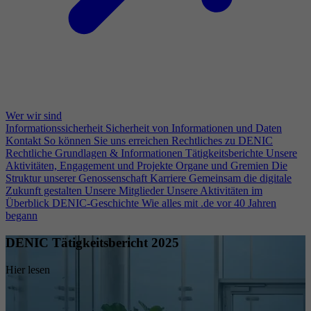
Wer wir sind
Informationssicherheit
Sicherheit von Informationen und Daten
Kontakt
So können Sie uns erreichen
Rechtliches zu DENIC
Rechtliche Grundlagen & Informationen
Tätigkeitsberichte
Unsere
Aktivitäten, Engagement und Projekte
Organe und Gremien
Die
Struktur unserer Genossenschaft
Karriere
Gemeinsam die digitale
Zukunft gestalten
Unsere Mitglieder
Unsere Aktivitäten im
Überblick
DENIC-Geschichte
Wie alles mit .de vor 40 Jahren
begann
DENIC Tätigkeitsbericht 2025
Hier lesen