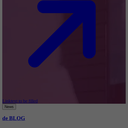
Linktext to be filled
News
de BLOG