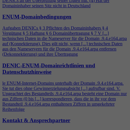
DENICs an der Überprüfung seiner Daten mit. (
4
) Hat der
Domaininhaber seinen Sitz nicht in Deutschland
ENUM-Domainbedingungen
Aufgaben DENICs § 3 Pflichten des Domaininhabers §
4
Vergütung § 5 Haftung § 6 Domainübertragung § 7 V [...]
technischen Daten in die Nameserver für die Domain .9.
4
.e164.arpa
auf (Konnektierung). Dies gilt nicht, wenn [...] technischen Daten
aus den Nameservern für die Domain .9.
4
.e164.arpa entfernen
(Dekonnektierung) und ihre Übertragung
DENIC-ENUM-Domainrichtlinien und
Datenschutzhinweise
le ENUM-Internet-Domains unterhalb der Domain .9.
4
.e164.arpa.
Sie tut dies ohne Gewinnerzielungsabsicht [...] aufrufbar sind. V.
Ungeachtet des Bestandteils .9.
4
.e164.arpa besteht eine Domain nur
aus Ziffern (0 bis [...] korrespondieren, dass die in ihr vor dem
Bestandteil .9.
4
.e164.arpa enthaltenen Ziffern in umgekehrter
Reihenfolge
Kontakt & Ansprechpartner