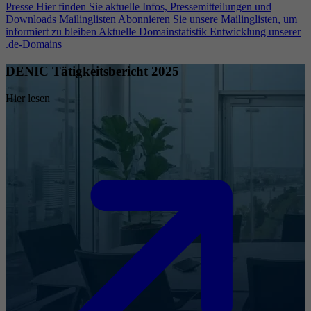
Presse
Hier finden Sie aktuelle Infos, Pressemitteilungen und
Downloads
Mailinglisten
Abonnieren Sie unsere Mailinglisten, um
informiert zu bleiben
Aktuelle Domainstatistik
Entwicklung unserer
.de-Domains
DENIC Tätigkeitsbericht 2025
Hier lesen