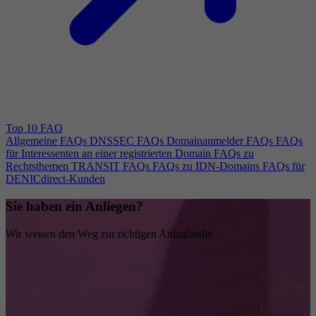
Top 10 FAQ
Allgemeine FAQs
DNSSEC FAQs
Domainanmelder FAQs
FAQs
für Interessenten an einer registrierten Domain
FAQs zu
Rechtsthemen
TRANSIT FAQs
FAQs zu IDN-Domains
FAQs für
DENICdirect-Kunden
Sie haben ein Anliegen?
Wir weisen den Weg zur richtigen Anlaufstelle