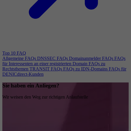
Top 10 FAQ
Allgemeine FAQs
DNSSEC FAQs
Domainanmelder FAQs
FAQs
für Interessenten an einer registrierten Domain
FAQs zu
Rechtsthemen
TRANSIT FAQs
FAQs zu IDN-Domains
FAQs für
DENICdirect-Kunden
Sie haben ein Anliegen?
Wir weisen den Weg zur richtigen Anlaufstelle