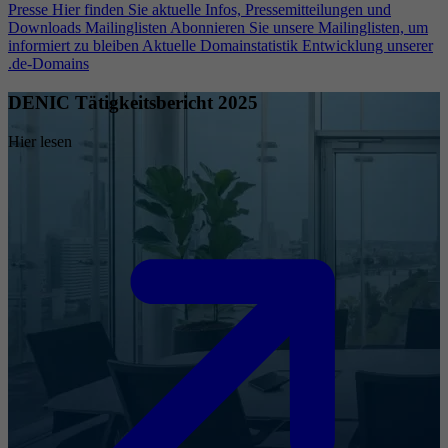
Presse
Hier finden Sie aktuelle Infos, Pressemitteilungen und
Downloads
Mailinglisten
Abonnieren Sie unsere Mailinglisten, um
informiert zu bleiben
Aktuelle Domainstatistik
Entwicklung unserer
.de-Domains
DENIC Tätigkeitsbericht 2025
Hier lesen