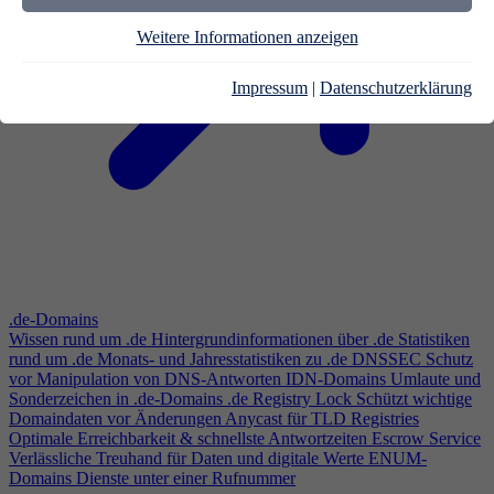
Weitere Informationen anzeigen
Impressum
|
Datenschutzerklärung
.de-Domains
Wissen rund um .de
Hintergrundinformationen über .de
Statistiken
rund um .de
Monats- und Jahresstatistiken zu .de
DNSSEC
Schutz
vor Manipulation von DNS-Antworten
IDN-Domains
Umlaute und
Sonderzeichen in .de-Domains
.de Registry Lock
Schützt wichtige
Domaindaten vor Änderungen
Anycast für TLD Registries
Optimale Erreichbarkeit & schnellste Antwortzeiten
Escrow Service
Verlässliche Treuhand für Daten und digitale Werte
ENUM-
Domains
Dienste unter einer Rufnummer