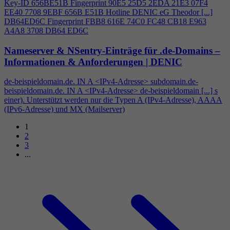
Key-ID 656BE51B Fingerprint 90E5 25D5 2EDA 21E3 07F
4
EE40 7708 9EBF 656B E51B Hotline DENIC eG Theodor [...]
DB64ED6C Fingerprint FBB8 616E 74C0 FC48 CB18 E963
A
4
A8 3708 DB64 ED6C
Nameserver & NSentry-Einträge für .de-Domains –
Informationen & Anforderungen | DENIC
de-beispieldomain.de. IN A <IPv
4
-Adresse> subdomain.de-
beispieldomain.de. IN A <IPv
4
-Adresse> de-beispieldomain [...] s
einer). Unterstützt werden nur die Typen A (IPv
4
-Adresse), AAAA
(IPv6-Adresse) und MX (Mailserver)
1
2
3
...