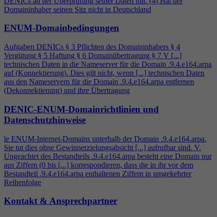
DENICs an der Überprüfung seiner Daten mit. (
4
) Hat der
Domaininhaber seinen Sitz nicht in Deutschland
ENUM-Domainbedingungen
Aufgaben DENICs § 3 Pflichten des Domaininhabers §
4
Vergütung § 5 Haftung § 6 Domainübertragung § 7 V [...]
technischen Daten in die Nameserver für die Domain .9.
4
.e164.arpa
auf (Konnektierung). Dies gilt nicht, wenn [...] technischen Daten
aus den Nameservern für die Domain .9.
4
.e164.arpa entfernen
(Dekonnektierung) und ihre Übertragung
DENIC-ENUM-Domainrichtlinien und
Datenschutzhinweise
le ENUM-Internet-Domains unterhalb der Domain .9.
4
.e164.arpa.
Sie tut dies ohne Gewinnerzielungsabsicht [...] aufrufbar sind. V.
Ungeachtet des Bestandteils .9.
4
.e164.arpa besteht eine Domain nur
aus Ziffern (0 bis [...] korrespondieren, dass die in ihr vor dem
Bestandteil .9.
4
.e164.arpa enthaltenen Ziffern in umgekehrter
Reihenfolge
Kontakt & Ansprechpartner