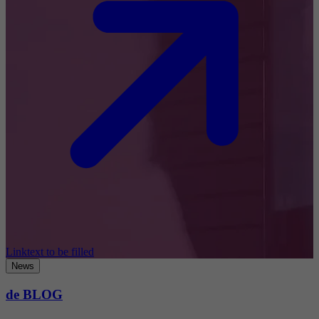
Linktext to be filled
News
de BLOG