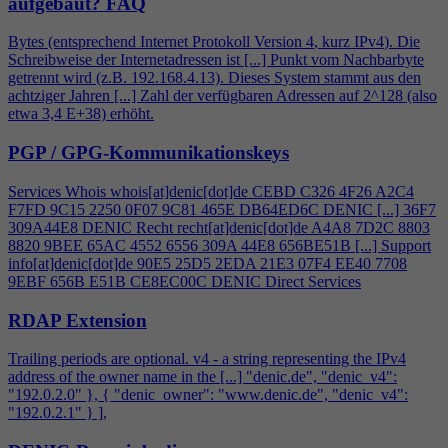
aufgebaut?
FAQ
Bytes (entsprechend Internet Protokoll Version
4
, kurz IPv
4
). Die
Schreibweise der Internetadressen ist [...] Punkt vom Nachbarbyte
getrennt wird (z.B. 192.168.
4
.13). Dieses System stammt aus den
achtziger Jahren [...] Zahl der verfügbaren Adressen auf 2^128 (also
etwa 3,
4
E+38) erhöht.
PGP / GPG-Kommunikationskeys
Services Whois whois[at]denic[dot]de CEBD C326
4
F26 A2C
4
F7FD 9C15 2250 0F07 9C81 465E DB64ED6C DENIC [...] 36F7
309A44E8 DENIC Recht recht[at]denic[dot]de A
4
A8 7D2C 8803
8820 9BEE 65AC 4552 6556 309A 44E8 656BE51B [...] Support
info[at]denic[dot]de 90E5 25D5 2EDA 21E3 07F
4
EE40 7708
9EBF 656B E51B CE8EC00C DENIC Direct Services
RDAP Extension
Trailing periods are optional. v
4
- a string representing the IPv
4
address of the owner name in the [...] "denic.de", "denic_v
4
":
"192.0.2.0" }, { "denic_owner": "www.denic.de", "denic_v
4
":
"192.0.2.1" } ],