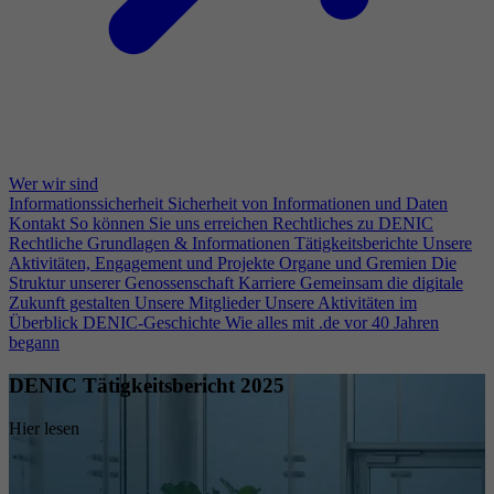
Wer wir sind
Informationssicherheit
Sicherheit von Informationen und Daten
Kontakt
So können Sie uns erreichen
Rechtliches zu DENIC
Rechtliche Grundlagen & Informationen
Tätigkeitsberichte
Unsere
Aktivitäten, Engagement und Projekte
Organe und Gremien
Die
Struktur unserer Genossenschaft
Karriere
Gemeinsam die digitale
Zukunft gestalten
Unsere Mitglieder
Unsere Aktivitäten im
Überblick
DENIC-Geschichte
Wie alles mit .de vor 40 Jahren
begann
DENIC Tätigkeitsbericht 2025
Hier lesen