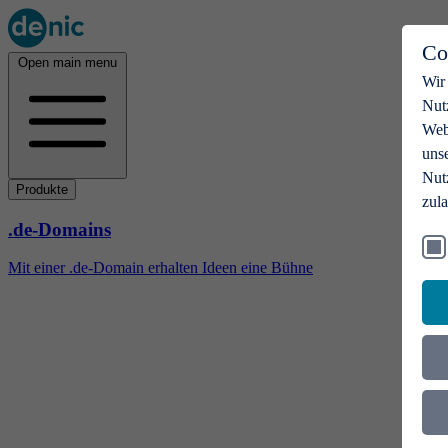
Co
Open main menu
Wir
Nut
Webs
uns
Nut
Produkte
zul
.de-Domains
Mit einer .de-Domain erhalten Ideen eine Bühne