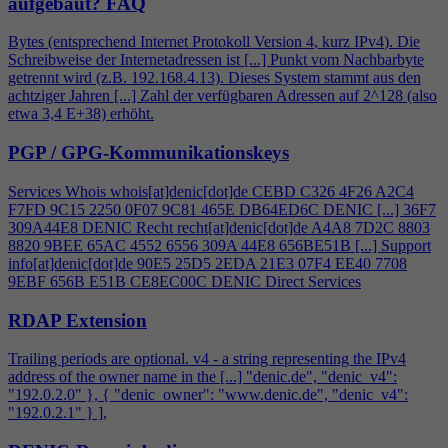
aufgebaut?
FAQ
Bytes (entsprechend Internet Protokoll Version
4
, kurz IPv
4
). Die
Schreibweise der Internetadressen ist [...] Punkt vom Nachbarbyte
getrennt wird (z.B. 192.168.
4
.13). Dieses System stammt aus den
achtziger Jahren [...] Zahl der verfügbaren Adressen auf 2^128 (also
etwa 3,
4
E+38) erhöht.
PGP / GPG-Kommunikationskeys
Services Whois whois[at]denic[dot]de CEBD C326
4
F26 A2C
4
F7FD 9C15 2250 0F07 9C81 465E DB64ED6C DENIC [...] 36F7
309A44E8 DENIC Recht recht[at]denic[dot]de A
4
A8 7D2C 8803
8820 9BEE 65AC 4552 6556 309A 44E8 656BE51B [...] Support
info[at]denic[dot]de 90E5 25D5 2EDA 21E3 07F
4
EE40 7708
9EBF 656B E51B CE8EC00C DENIC Direct Services
RDAP Extension
Trailing periods are optional. v
4
- a string representing the IPv
4
address of the owner name in the [...] "denic.de", "denic_v
4
":
"192.0.2.0" }, { "denic_owner": "www.denic.de", "denic_v
4
":
"192.0.2.1" } ],