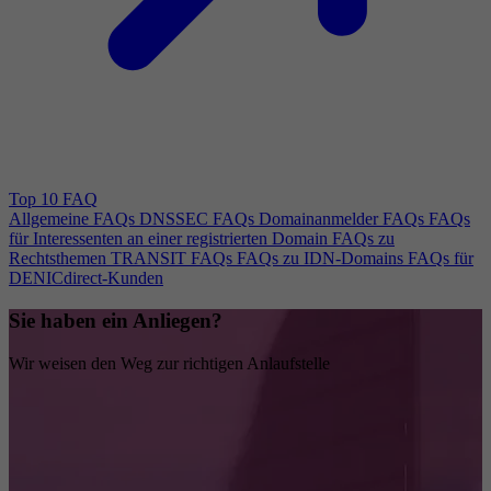
Top 10 FAQ
Allgemeine FAQs
DNSSEC FAQs
Domainanmelder FAQs
FAQs
für Interessenten an einer registrierten Domain
FAQs zu
Rechtsthemen
TRANSIT FAQs
FAQs zu IDN-Domains
FAQs für
DENICdirect-Kunden
Sie haben ein Anliegen?
Wir weisen den Weg zur richtigen Anlaufstelle