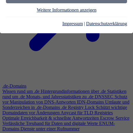
Weitere Informationen anzeigen
Impressum
|
Datenschutzerklärung
.de-Domains
Wissen rund um .de
Hintergrundinformationen über .de
Statistiken
rund um .de
Monats- und Jahresstatistiken zu .de
DNSSEC
Schutz
vor Manipulation von DNS-Antworten
IDN-Domains
Umlaute und
Sonderzeichen in .de-Domains
.de Registry Lock
Schützt wichtige
Domaindaten vor Änderungen
Anycast für TLD Registries
Optimale Erreichbarkeit & schnellste Antwortzeiten
Escrow Service
Verlässliche Treuhand für Daten und digitale Werte
ENUM-
Domains
Dienste unter einer Rufnummer