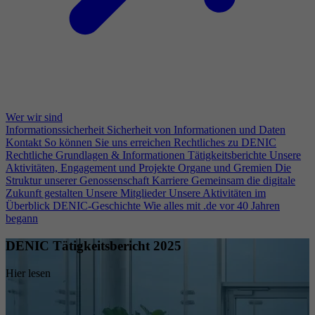
Wer wir sind
Informationssicherheit
Sicherheit von Informationen und Daten
Kontakt
So können Sie uns erreichen
Rechtliches zu DENIC
Rechtliche Grundlagen & Informationen
Tätigkeitsberichte
Unsere
Aktivitäten, Engagement und Projekte
Organe und Gremien
Die
Struktur unserer Genossenschaft
Karriere
Gemeinsam die digitale
Zukunft gestalten
Unsere Mitglieder
Unsere Aktivitäten im
Überblick
DENIC-Geschichte
Wie alles mit .de vor 40 Jahren
begann
DENIC Tätigkeitsbericht 2025
Hier lesen