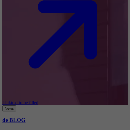
Linktext to be filled
News
de BLOG