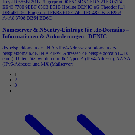
Key-ID 656BE51B Fingerprint 90E5 25D5 2EDA 21E3 07F
4
EE40 7708 9EBF 656B E51B Hotline DENIC eG Theodor [...]
DB64ED6C Fingerprint FBB8 616E 74C0 FC48 CB18 E963
A
4
A8 3708 DB64 ED6C
Nameserver & NSentry-Einträge für .de-Domains –
Informationen & Anforderungen | DENIC
de-beispieldomain.de. IN A <IPv
4
-Adresse> subdomain.de-
beispieldomain.de. IN A <IPv
4
-Adresse> de-beispieldomain [...] s
einer). Unterstützt werden nur die Typen A (IPv
4
-Adresse), AAAA
(IPv6-Adresse) und MX (Mailserver)
1
2
3
...