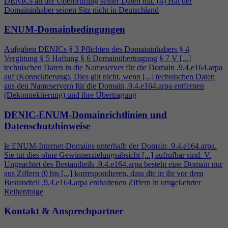
DENICs an der Überprüfung seiner Daten mit. (
4
) Hat der
Domaininhaber seinen Sitz nicht in Deutschland
ENUM-Domainbedingungen
Aufgaben DENICs § 3 Pflichten des Domaininhabers §
4
Vergütung § 5 Haftung § 6 Domainübertragung § 7 V [...]
technischen Daten in die Nameserver für die Domain .9.
4
.e164.arpa
auf (Konnektierung). Dies gilt nicht, wenn [...] technischen Daten
aus den Nameservern für die Domain .9.
4
.e164.arpa entfernen
(Dekonnektierung) und ihre Übertragung
DENIC-ENUM-Domainrichtlinien und
Datenschutzhinweise
le ENUM-Internet-Domains unterhalb der Domain .9.
4
.e164.arpa.
Sie tut dies ohne Gewinnerzielungsabsicht [...] aufrufbar sind. V.
Ungeachtet des Bestandteils .9.
4
.e164.arpa besteht eine Domain nur
aus Ziffern (0 bis [...] korrespondieren, dass die in ihr vor dem
Bestandteil .9.
4
.e164.arpa enthaltenen Ziffern in umgekehrter
Reihenfolge
Kontakt & Ansprechpartner