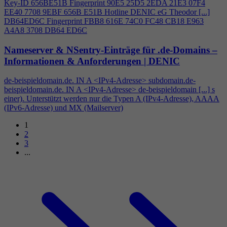
Key-ID 656BE51B Fingerprint 90E5 25D5 2EDA 21E3 07F
4
EE40 7708 9EBF 656B E51B Hotline DENIC eG Theodor [...]
DB64ED6C Fingerprint FBB8 616E 74C0 FC48 CB18 E963
A
4
A8 3708 DB64 ED6C
Nameserver & NSentry-Einträge für .de-Domains –
Informationen & Anforderungen | DENIC
de-beispieldomain.de. IN A <IPv
4
-Adresse> subdomain.de-
beispieldomain.de. IN A <IPv
4
-Adresse> de-beispieldomain [...] s
einer). Unterstützt werden nur die Typen A (IPv
4
-Adresse), AAAA
(IPv6-Adresse) und MX (Mailserver)
1
2
3
...