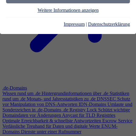
Weitere Informationen anzeigen
Impressum
|
Datenschutzerklärung
.de-Domains
Wissen rund um .de
Hintergrundinformationen über .de
Statistiken
rund um .de
Monats- und Jahresstatistiken zu .de
DNSSEC
Schutz
vor Manipulation von DNS-Antworten
IDN-Domains
Umlaute und
Sonderzeichen in .de-Domains
.de Registry Lock
Schützt wichtige
Domaindaten vor Änderungen
Anycast für TLD Registries
Optimale Erreichbarkeit & schnellste Antwortzeiten
Escrow Service
Verlässliche Treuhand für Daten und digitale Werte
ENUM-
Domains
Dienste unter einer Rufnummer