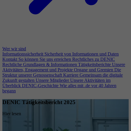
Wer wir sind
Informationssicherheit
Sicherheit von Informationen und Daten
Kontakt
So können Sie uns erreichen
Rechtliches zu DENIC
Rechtliche Grundlagen & Informationen
Tätigkeitsberichte
Unsere
Aktivitäten, Engagement und Projekte
Organe und Gremien
Die
Struktur unserer Genossenschaft
Karriere
Gemeinsam die digitale
Zukunft gestalten
Unsere Mitglieder
Unsere Aktivitäten im
Überblick
DENIC-Geschichte
Wie alles mit .de vor 40 Jahren
begann
DENIC Tätigkeitsbericht 2025
Hier lesen