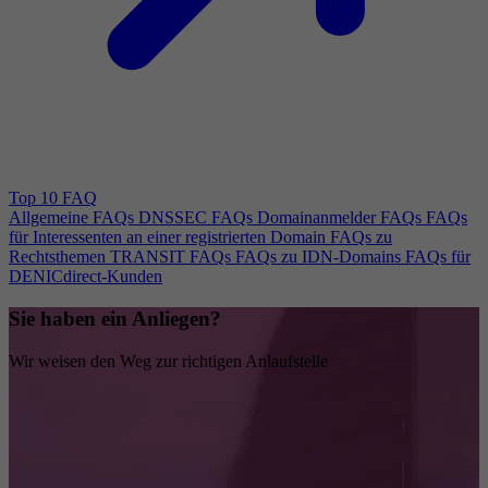
Top 10 FAQ
Allgemeine FAQs
DNSSEC FAQs
Domainanmelder FAQs
FAQs
für Interessenten an einer registrierten Domain
FAQs zu
Rechtsthemen
TRANSIT FAQs
FAQs zu IDN-Domains
FAQs für
DENICdirect-Kunden
Sie haben ein Anliegen?
Wir weisen den Weg zur richtigen Anlaufstelle