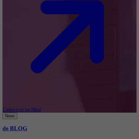
Linktext to be filled
News
de BLOG