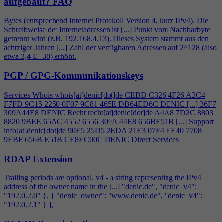
aufgebaut?
FAQ
Bytes (entsprechend Internet Protokoll Version
4
, kurz IPv
4
). Die
Schreibweise der Internetadressen ist [...] Punkt vom Nachbarbyte
getrennt wird (z.B. 192.168.
4
.13). Dieses System stammt aus den
achtziger Jahren [...] Zahl der verfügbaren Adressen auf 2^128 (also
etwa 3,
4
E+38) erhöht.
PGP / GPG-Kommunikationskeys
Services Whois whois[at]denic[dot]de CEBD C326
4
F26 A2C
4
F7FD 9C15 2250 0F07 9C81 465E DB64ED6C DENIC [...] 36F7
309A44E8 DENIC Recht recht[at]denic[dot]de A
4
A8 7D2C 8803
8820 9BEE 65AC 4552 6556 309A 44E8 656BE51B [...] Support
info[at]denic[dot]de 90E5 25D5 2EDA 21E3 07F
4
EE40 7708
9EBF 656B E51B CE8EC00C DENIC Direct Services
RDAP Extension
Trailing periods are optional. v
4
- a string representing the IPv
4
address of the owner name in the [...] "denic.de", "denic_v
4
":
"192.0.2.0" }, { "denic_owner": "www.denic.de", "denic_v
4
":
"192.0.2.1" } ],