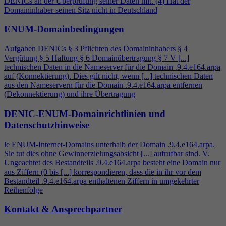
DENICs an der Überprüfung seiner Daten mit. (
4
) Hat der
Domaininhaber seinen Sitz nicht in Deutschland
ENUM-Domainbedingungen
Aufgaben DENICs § 3 Pflichten des Domaininhabers §
4
Vergütung § 5 Haftung § 6 Domainübertragung § 7 V [...]
technischen Daten in die Nameserver für die Domain .9.
4
.e164.arpa
auf (Konnektierung). Dies gilt nicht, wenn [...] technischen Daten
aus den Nameservern für die Domain .9.
4
.e164.arpa entfernen
(Dekonnektierung) und ihre Übertragung
DENIC-ENUM-Domainrichtlinien und
Datenschutzhinweise
le ENUM-Internet-Domains unterhalb der Domain .9.
4
.e164.arpa.
Sie tut dies ohne Gewinnerzielungsabsicht [...] aufrufbar sind. V.
Ungeachtet des Bestandteils .9.
4
.e164.arpa besteht eine Domain nur
aus Ziffern (0 bis [...] korrespondieren, dass die in ihr vor dem
Bestandteil .9.
4
.e164.arpa enthaltenen Ziffern in umgekehrter
Reihenfolge
Kontakt & Ansprechpartner