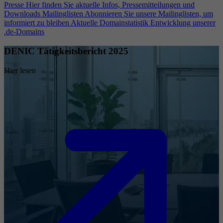
Presse
Hier finden Sie aktuelle Infos, Pressemitteilungen und
Downloads
Mailinglisten
Abonnieren Sie unsere Mailinglisten, um
informiert zu bleiben
Aktuelle Domainstatistik
Entwicklung unserer
.de-Domains
DENIC Tätigkeitsbericht 2025
Hier lesen