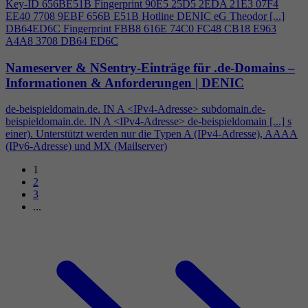
Key-ID 656BE51B Fingerprint 90E5 25D5 2EDA 21E3 07F
4
EE40 7708 9EBF 656B E51B Hotline DENIC eG Theodor [...]
DB64ED6C Fingerprint FBB8 616E 74C0 FC48 CB18 E963
A
4
A8 3708 DB64 ED6C
Nameserver & NSentry-Einträge für .de-Domains –
Informationen & Anforderungen | DENIC
de-beispieldomain.de. IN A <IPv
4
-Adresse> subdomain.de-
beispieldomain.de. IN A <IPv
4
-Adresse> de-beispieldomain [...] s
einer). Unterstützt werden nur die Typen A (IPv
4
-Adresse), AAAA
(IPv6-Adresse) und MX (Mailserver)
1
2
3
...