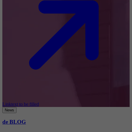
Linktext to be filled
News
de BLOG