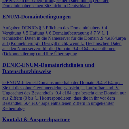
DENICs an der Überprüfung seiner Daten mit. (
4
) Hat der
Domaininhaber seinen Sitz nicht in Deutschland
ENUM-Domainbedingungen
Aufgaben DENICs § 3 Pflichten des Domaininhabers §
4
Vergütung § 5 Haftung § 6 Domainübertragung § 7 V [...]
technischen Daten in die Nameserver für die Domain .9.
4
.e164.arpa
auf (Konnektierung). Dies gilt nicht, wenn [...] technischen Daten
aus den Nameservern für die Domain .9.
4
.e164.arpa entfernen
(Dekonnektierung) und ihre Übertragung
DENIC-ENUM-Domainrichtlinien und
Datenschutzhinweise
le ENUM-Internet-Domains unterhalb der Domain .9.
4
.e164.arpa.
Sie tut dies ohne Gewinnerzielungsabsicht [...] aufrufbar sind. V.
Ungeachtet des Bestandteils .9.
4
.e164.arpa besteht eine Domain nur
aus Ziffern (0 bis [...] korrespondieren, dass die in ihr vor dem
Bestandteil .9.
4
.e164.arpa enthaltenen Ziffern in umgekehrter
Reihenfolge
Kontakt & Ansprechpartner