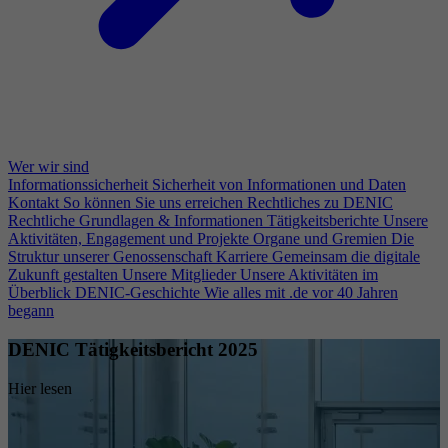
Wer wir sind
Informationssicherheit
Sicherheit von Informationen und Daten
Kontakt
So können Sie uns erreichen
Rechtliches zu DENIC
Rechtliche Grundlagen & Informationen
Tätigkeitsberichte
Unsere
Aktivitäten, Engagement und Projekte
Organe und Gremien
Die
Struktur unserer Genossenschaft
Karriere
Gemeinsam die digitale
Zukunft gestalten
Unsere Mitglieder
Unsere Aktivitäten im
Überblick
DENIC-Geschichte
Wie alles mit .de vor 40 Jahren
begann
DENIC Tätigkeitsbericht 2025
Hier lesen