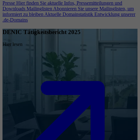
Presse
Hier finden Sie aktuelle Infos, Pressemitteilungen und
Downloads
Mailinglisten
Abonnieren Sie unsere Mailinglisten, um
informiert zu bleiben
Aktuelle Domainstatistik
Entwicklung unserer
.de-Domains
DENIC Tätigkeitsbericht 2025
Hier lesen