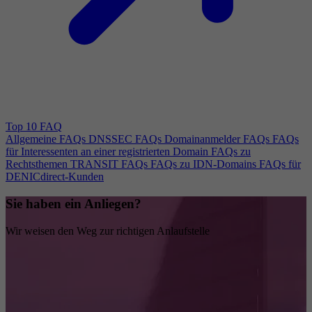
Top 10 FAQ
Allgemeine FAQs
DNSSEC FAQs
Domainanmelder FAQs
FAQs
für Interessenten an einer registrierten Domain
FAQs zu
Rechtsthemen
TRANSIT FAQs
FAQs zu IDN-Domains
FAQs für
DENICdirect-Kunden
Sie haben ein Anliegen?
Wir weisen den Weg zur richtigen Anlaufstelle