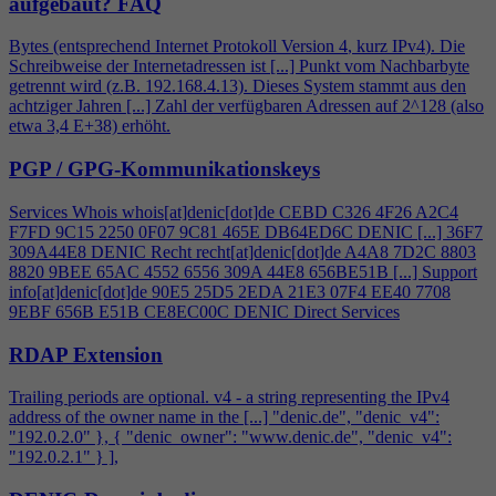
aufgebaut?
FAQ
Bytes (entsprechend Internet Protokoll Version
4
, kurz IPv
4
). Die
Schreibweise der Internetadressen ist [...] Punkt vom Nachbarbyte
getrennt wird (z.B. 192.168.
4
.13). Dieses System stammt aus den
achtziger Jahren [...] Zahl der verfügbaren Adressen auf 2^128 (also
etwa 3,
4
E+38) erhöht.
PGP / GPG-Kommunikationskeys
Services Whois whois[at]denic[dot]de CEBD C326
4
F26 A2C
4
F7FD 9C15 2250 0F07 9C81 465E DB64ED6C DENIC [...] 36F7
309A44E8 DENIC Recht recht[at]denic[dot]de A
4
A8 7D2C 8803
8820 9BEE 65AC 4552 6556 309A 44E8 656BE51B [...] Support
info[at]denic[dot]de 90E5 25D5 2EDA 21E3 07F
4
EE40 7708
9EBF 656B E51B CE8EC00C DENIC Direct Services
RDAP Extension
Trailing periods are optional. v
4
- a string representing the IPv
4
address of the owner name in the [...] "denic.de", "denic_v
4
":
"192.0.2.0" }, { "denic_owner": "www.denic.de", "denic_v
4
":
"192.0.2.1" } ],