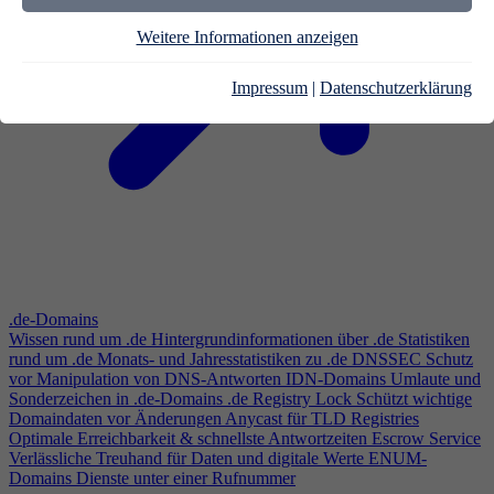
Weitere Informationen anzeigen
Impressum
|
Datenschutzerklärung
.de-Domains
Wissen rund um .de
Hintergrundinformationen über .de
Statistiken
rund um .de
Monats- und Jahresstatistiken zu .de
DNSSEC
Schutz
vor Manipulation von DNS-Antworten
IDN-Domains
Umlaute und
Sonderzeichen in .de-Domains
.de Registry Lock
Schützt wichtige
Domaindaten vor Änderungen
Anycast für TLD Registries
Optimale Erreichbarkeit & schnellste Antwortzeiten
Escrow Service
Verlässliche Treuhand für Daten und digitale Werte
ENUM-
Domains
Dienste unter einer Rufnummer