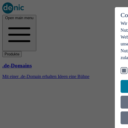
Co
Open main menu
Wir
Nut
Webs
uns
Nut
Produkte
zul
.de-Domains
Mit einer .de-Domain erhalten Ideen eine Bühne