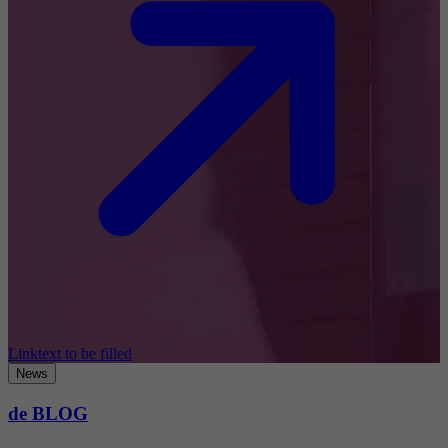
Linktext to be filled
News
de BLOG