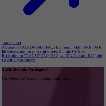
Top 10 FAQ
Allgemeine FAQs
DNSSEC FAQs
Domainanmelder FAQs
FAQs
für Interessenten an einer registrierten Domain
FAQs zu
Rechtsthemen
TRANSIT FAQs
FAQs zu IDN-Domains
FAQs für
DENICdirect-Kunden
Sie haben ein Anliegen?
Wir weisen den Weg zur richtigen Anlaufstelle