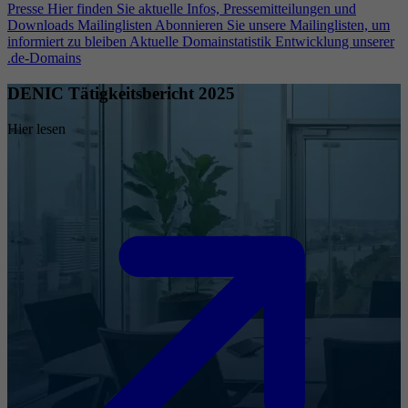
Presse
Hier finden Sie aktuelle Infos, Pressemitteilungen und
Downloads
Mailinglisten
Abonnieren Sie unsere Mailinglisten, um
informiert zu bleiben
Aktuelle Domainstatistik
Entwicklung unserer
.de-Domains
DENIC Tätigkeitsbericht 2025
Hier lesen