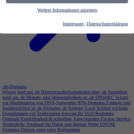
Weitere Informationen anzeigen
Impressum
|
Datenschutzerklärung
.de-Domains
Wissen rund um .de
Hintergrundinformationen über .de
Statistiken
rund um .de
Monats- und Jahresstatistiken zu .de
DNSSEC
Schutz
vor Manipulation von DNS-Antworten
IDN-Domains
Umlaute und
Sonderzeichen in .de-Domains
.de Registry Lock
Schützt wichtige
Domaindaten vor Änderungen
Anycast für TLD Registries
Optimale Erreichbarkeit & schnellste Antwortzeiten
Escrow Service
Verlässliche Treuhand für Daten und digitale Werte
ENUM-
Domains
Dienste unter einer Rufnummer