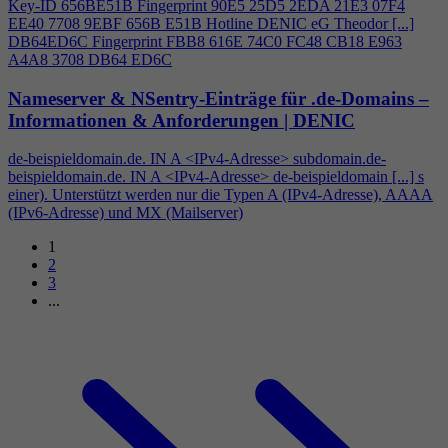
Key-ID 656BE51B Fingerprint 90E5 25D5 2EDA 21E3 07F
4
EE40 7708 9EBF 656B E51B Hotline DENIC eG Theodor [...]
DB64ED6C Fingerprint FBB8 616E 74C0 FC48 CB18 E963
A
4
A8 3708 DB64 ED6C
Nameserver & NSentry-Einträge für .de-Domains –
Informationen & Anforderungen | DENIC
de-beispieldomain.de. IN A <IPv
4
-Adresse> subdomain.de-
beispieldomain.de. IN A <IPv
4
-Adresse> de-beispieldomain [...] s
einer). Unterstützt werden nur die Typen A (IPv
4
-Adresse), AAAA
(IPv6-Adresse) und MX (Mailserver)
1
2
3
...