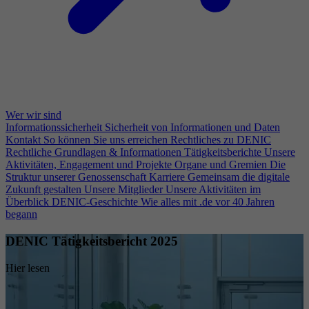
Wer wir sind
Informationssicherheit
Sicherheit von Informationen und Daten
Kontakt
So können Sie uns erreichen
Rechtliches zu DENIC
Rechtliche Grundlagen & Informationen
Tätigkeitsberichte
Unsere
Aktivitäten, Engagement und Projekte
Organe und Gremien
Die
Struktur unserer Genossenschaft
Karriere
Gemeinsam die digitale
Zukunft gestalten
Unsere Mitglieder
Unsere Aktivitäten im
Überblick
DENIC-Geschichte
Wie alles mit .de vor 40 Jahren
begann
DENIC Tätigkeitsbericht 2025
Hier lesen