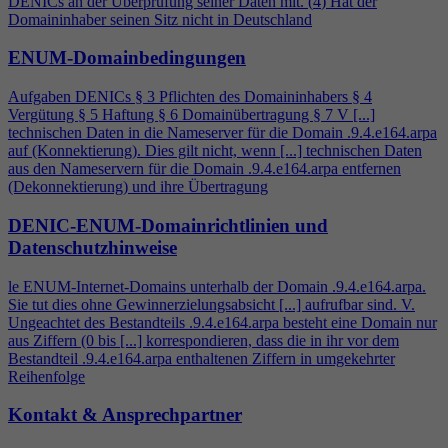
DENICs an der Überprüfung seiner Daten mit. (
4
) Hat der
Domaininhaber seinen Sitz nicht in Deutschland
ENUM-Domainbedingungen
Aufgaben DENICs § 3 Pflichten des Domaininhabers §
4
Vergütung § 5 Haftung § 6 Domainübertragung § 7 V [...]
technischen Daten in die Nameserver für die Domain .9.
4
.e164.arpa
auf (Konnektierung). Dies gilt nicht, wenn [...] technischen Daten
aus den Nameservern für die Domain .9.
4
.e164.arpa entfernen
(Dekonnektierung) und ihre Übertragung
DENIC-ENUM-Domainrichtlinien und
Datenschutzhinweise
le ENUM-Internet-Domains unterhalb der Domain .9.
4
.e164.arpa.
Sie tut dies ohne Gewinnerzielungsabsicht [...] aufrufbar sind. V.
Ungeachtet des Bestandteils .9.
4
.e164.arpa besteht eine Domain nur
aus Ziffern (0 bis [...] korrespondieren, dass die in ihr vor dem
Bestandteil .9.
4
.e164.arpa enthaltenen Ziffern in umgekehrter
Reihenfolge
Kontakt & Ansprechpartner