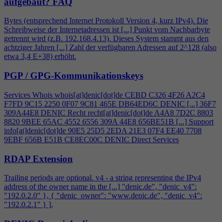
aufgebaut?
FAQ
Bytes (entsprechend Internet Protokoll Version
4
, kurz IPv
4
). Die
Schreibweise der Internetadressen ist [...] Punkt vom Nachbarbyte
getrennt wird (z.B. 192.168.
4
.13). Dieses System stammt aus den
achtziger Jahren [...] Zahl der verfügbaren Adressen auf 2^128 (also
etwa 3,
4
E+38) erhöht.
PGP / GPG-Kommunikationskeys
Services Whois whois[at]denic[dot]de CEBD C326
4
F26 A2C
4
F7FD 9C15 2250 0F07 9C81 465E DB64ED6C DENIC [...] 36F7
309A44E8 DENIC Recht recht[at]denic[dot]de A
4
A8 7D2C 8803
8820 9BEE 65AC 4552 6556 309A 44E8 656BE51B [...] Support
info[at]denic[dot]de 90E5 25D5 2EDA 21E3 07F
4
EE40 7708
9EBF 656B E51B CE8EC00C DENIC Direct Services
RDAP Extension
Trailing periods are optional. v
4
- a string representing the IPv
4
address of the owner name in the [...] "denic.de", "denic_v
4
":
"192.0.2.0" }, { "denic_owner": "www.denic.de", "denic_v
4
":
"192.0.2.1" } ],