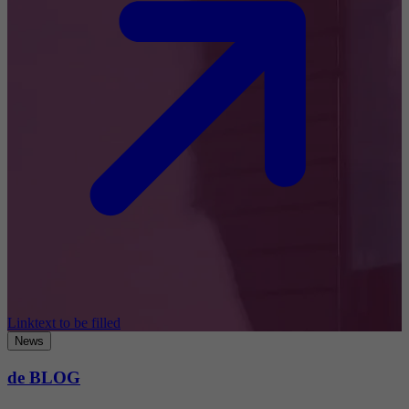
Linktext to be filled
News
de BLOG