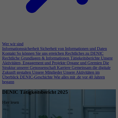
Wer wir sind
Informationssicherheit
Sicherheit von Informationen und Daten
Kontakt
So können Sie uns erreichen
Rechtliches zu DENIC
Rechtliche Grundlagen & Informationen
Tätigkeitsberichte
Unsere
Aktivitäten, Engagement und Projekte
Organe und Gremien
Die
Struktur unserer Genossenschaft
Karriere
Gemeinsam die digitale
Zukunft gestalten
Unsere Mitglieder
Unsere Aktivitäten im
Überblick
DENIC-Geschichte
Wie alles mit .de vor 40 Jahren
begann
DENIC Tätigkeitsbericht 2025
Hier lesen