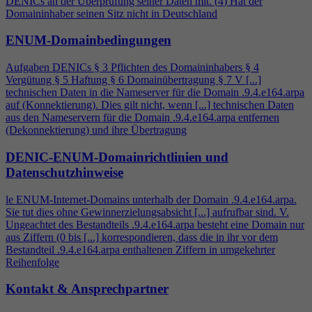
DENICs an der Überprüfung seiner Daten mit. (
4
) Hat der
Domaininhaber seinen Sitz nicht in Deutschland
ENUM-Domainbedingungen
Aufgaben DENICs § 3 Pflichten des Domaininhabers §
4
Vergütung § 5 Haftung § 6 Domainübertragung § 7 V [...]
technischen Daten in die Nameserver für die Domain .9.
4
.e164.arpa
auf (Konnektierung). Dies gilt nicht, wenn [...] technischen Daten
aus den Nameservern für die Domain .9.
4
.e164.arpa entfernen
(Dekonnektierung) und ihre Übertragung
DENIC-ENUM-Domainrichtlinien und
Datenschutzhinweise
le ENUM-Internet-Domains unterhalb der Domain .9.
4
.e164.arpa.
Sie tut dies ohne Gewinnerzielungsabsicht [...] aufrufbar sind. V.
Ungeachtet des Bestandteils .9.
4
.e164.arpa besteht eine Domain nur
aus Ziffern (0 bis [...] korrespondieren, dass die in ihr vor dem
Bestandteil .9.
4
.e164.arpa enthaltenen Ziffern in umgekehrter
Reihenfolge
Kontakt & Ansprechpartner