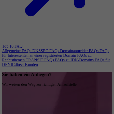
Top 10 FAQ
Allgemeine FAQs
DNSSEC FAQs
Domainanmelder FAQs
FAQs
für Interessenten an einer registrierten Domain
FAQs zu
Rechtsthemen
TRANSIT FAQs
FAQs zu IDN-Domains
FAQs für
DENICdirect-Kunden
Sie haben ein Anliegen?
Wir weisen den Weg zur richtigen Anlaufstelle