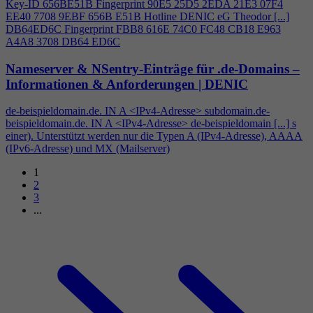
Key-ID 656BE51B Fingerprint 90E5 25D5 2EDA 21E3 07F
4
EE40 7708 9EBF 656B E51B Hotline DENIC eG Theodor [...]
DB64ED6C Fingerprint FBB8 616E 74C0 FC48 CB18 E963
A
4
A8 3708 DB64 ED6C
Nameserver & NSentry-Einträge für .de-Domains –
Informationen & Anforderungen | DENIC
de-beispieldomain.de. IN A <IPv
4
-Adresse> subdomain.de-
beispieldomain.de. IN A <IPv
4
-Adresse> de-beispieldomain [...] s
einer). Unterstützt werden nur die Typen A (IPv
4
-Adresse), AAAA
(IPv6-Adresse) und MX (Mailserver)
1
2
3
...