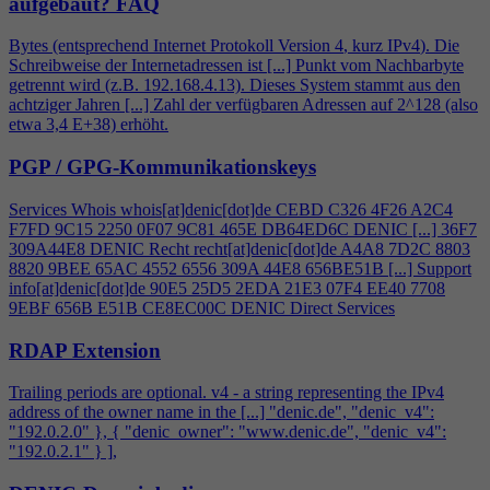
aufgebaut?
FAQ
Bytes (entsprechend Internet Protokoll Version
4
, kurz IPv
4
). Die
Schreibweise der Internetadressen ist [...] Punkt vom Nachbarbyte
getrennt wird (z.B. 192.168.
4
.13). Dieses System stammt aus den
achtziger Jahren [...] Zahl der verfügbaren Adressen auf 2^128 (also
etwa 3,
4
E+38) erhöht.
PGP / GPG-Kommunikationskeys
Services Whois whois[at]denic[dot]de CEBD C326
4
F26 A2C
4
F7FD 9C15 2250 0F07 9C81 465E DB64ED6C DENIC [...] 36F7
309A44E8 DENIC Recht recht[at]denic[dot]de A
4
A8 7D2C 8803
8820 9BEE 65AC 4552 6556 309A 44E8 656BE51B [...] Support
info[at]denic[dot]de 90E5 25D5 2EDA 21E3 07F
4
EE40 7708
9EBF 656B E51B CE8EC00C DENIC Direct Services
RDAP Extension
Trailing periods are optional. v
4
- a string representing the IPv
4
address of the owner name in the [...] "denic.de", "denic_v
4
":
"192.0.2.0" }, { "denic_owner": "www.denic.de", "denic_v
4
":
"192.0.2.1" } ],