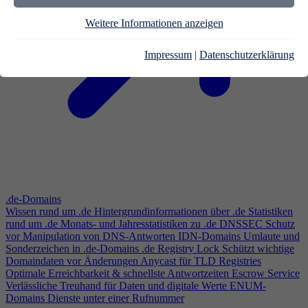
Weitere Informationen anzeigen
Impressum
|
Datenschutzerklärung
.de-Domains
Wissen rund um .de
Hintergrundinformationen über .de
Statistiken
rund um .de
Monats- und Jahresstatistiken zu .de
DNSSEC
Schutz
vor Manipulation von DNS-Antworten
IDN-Domains
Umlaute und
Sonderzeichen in .de-Domains
.de Registry Lock
Schützt wichtige
Domaindaten vor Änderungen
Anycast für TLD Registries
Optimale Erreichbarkeit & schnellste Antwortzeiten
Escrow Service
Verlässliche Treuhand für Daten und digitale Werte
ENUM-
Domains
Dienste unter einer Rufnummer