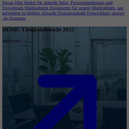
Presse
Hier finden Sie aktuelle Infos, Pressemitteilungen und
Downloads
Mailinglisten
Abonnieren Sie unsere Mailinglisten, um
informiert zu bleiben
Aktuelle Domainstatistik
Entwicklung unserer
.de-Domains
DENIC Tätigkeitsbericht 2025
Hier lesen