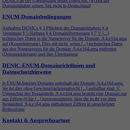
DENICs an der Überprüfung seiner Daten mit. (
4
) Hat der
Domaininhaber seinen Sitz nicht in Deutschland
ENUM-Domainbedingungen
Aufgaben DENICs § 3 Pflichten des Domaininhabers §
4
Vergütung § 5 Haftung § 6 Domainübertragung § 7 V [...]
technischen Daten in die Nameserver für die Domain .9.
4
.e164.arpa
auf (Konnektierung). Dies gilt nicht, wenn [...] technischen Daten
aus den Nameservern für die Domain .9.
4
.e164.arpa entfernen
(Dekonnektierung) und ihre Übertragung
DENIC-ENUM-Domainrichtlinien und
Datenschutzhinweise
le ENUM-Internet-Domains unterhalb der Domain .9.
4
.e164.arpa.
Sie tut dies ohne Gewinnerzielungsabsicht [...] aufrufbar sind. V.
Ungeachtet des Bestandteils .9.
4
.e164.arpa besteht eine Domain nur
aus Ziffern (0 bis [...] korrespondieren, dass die in ihr vor dem
Bestandteil .9.
4
.e164.arpa enthaltenen Ziffern in umgekehrter
Reihenfolge
Kontakt & Ansprechpartner