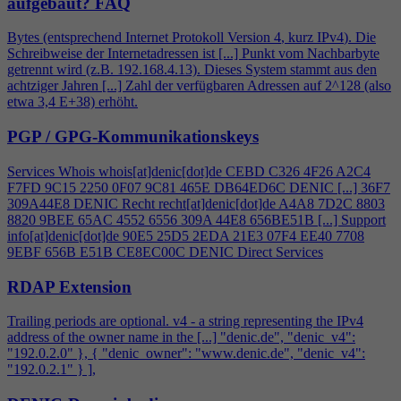
aufgebaut?
FAQ
Bytes (entsprechend Internet Protokoll Version
4
, kurz IPv
4
). Die
Schreibweise der Internetadressen ist [...] Punkt vom Nachbarbyte
getrennt wird (z.B. 192.168.
4
.13). Dieses System stammt aus den
achtziger Jahren [...] Zahl der verfügbaren Adressen auf 2^128 (also
etwa 3,
4
E+38) erhöht.
PGP / GPG-Kommunikationskeys
Services Whois whois[at]denic[dot]de CEBD C326
4
F26 A2C
4
F7FD 9C15 2250 0F07 9C81 465E DB64ED6C DENIC [...] 36F7
309A44E8 DENIC Recht recht[at]denic[dot]de A
4
A8 7D2C 8803
8820 9BEE 65AC 4552 6556 309A 44E8 656BE51B [...] Support
info[at]denic[dot]de 90E5 25D5 2EDA 21E3 07F
4
EE40 7708
9EBF 656B E51B CE8EC00C DENIC Direct Services
RDAP Extension
Trailing periods are optional. v
4
- a string representing the IPv
4
address of the owner name in the [...] "denic.de", "denic_v
4
":
"192.0.2.0" }, { "denic_owner": "www.denic.de", "denic_v
4
":
"192.0.2.1" } ],