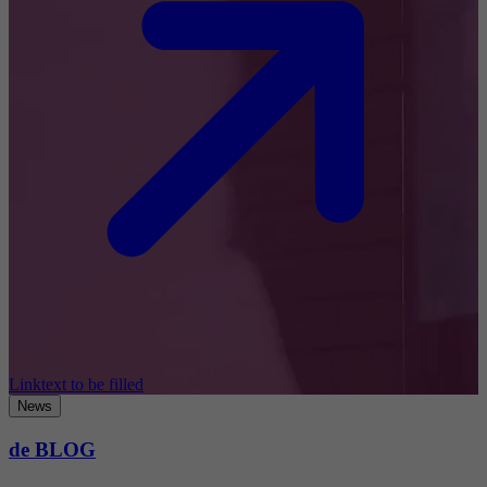
Linktext to be filled
News
de BLOG