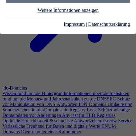
Weitere Informationen anzeigen
Impressum
|
Datenschutzerklärung
.de-Domains
Wissen rund um .de
Hintergrundinformationen über .de
Statistiken
rund um .de
Monats- und Jahresstatistiken zu .de
DNSSEC
Schutz
vor Manipulation von DNS-Antworten
IDN-Domains
Umlaute und
Sonderzeichen in .de-Domains
.de Registry Lock
Schützt wichtige
Domaindaten vor Änderungen
Anycast für TLD Registries
Optimale Erreichbarkeit & schnellste Antwortzeiten
Escrow Service
Verlässliche Treuhand für Daten und digitale Werte
ENUM-
Domains
Dienste unter einer Rufnummer