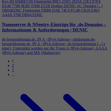
Key-ID 656BE51B Fingerprint 90E5 25D5 2EDA 21E3 07F
4
EE40 7708 9EBF 656B E51B Hotline DENIC eG Theodor [...]
DB64ED6C Fingerprint FBB8 616E 74C0 FC48 CB18 E963
A
4
A8 3708 DB64 ED6C
Nameserver & NSentry-Einträge für .de-Domains –
Informationen & Anforderungen | DENIC
de-beispieldomain.de. IN A <IPv
4
-Adresse> subdomain.de-
beispieldomain.de. IN A <IPv
4
-Adresse> de-beispieldomain [...] s
einer). Unterstützt werden nur die Typen A (IPv
4
-Adresse), AAAA
(IPv6-Adresse) und MX (Mailserver)
1
2
3
...