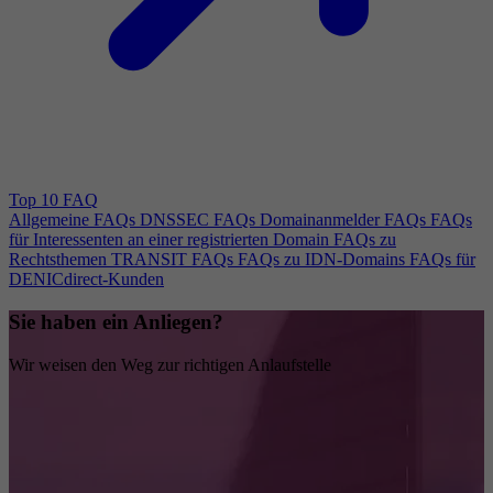
Top 10 FAQ
Allgemeine FAQs
DNSSEC FAQs
Domainanmelder FAQs
FAQs
für Interessenten an einer registrierten Domain
FAQs zu
Rechtsthemen
TRANSIT FAQs
FAQs zu IDN-Domains
FAQs für
DENICdirect-Kunden
Sie haben ein Anliegen?
Wir weisen den Weg zur richtigen Anlaufstelle