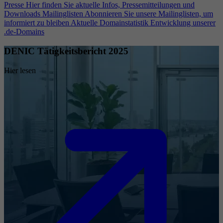
Presse
Hier finden Sie aktuelle Infos, Pressemitteilungen und
Downloads
Mailinglisten
Abonnieren Sie unsere Mailinglisten, um
informiert zu bleiben
Aktuelle Domainstatistik
Entwicklung unserer
.de-Domains
DENIC Tätigkeitsbericht 2025
Hier lesen