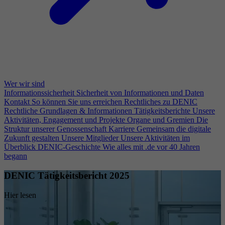
Wer wir sind
Informationssicherheit
Sicherheit von Informationen und Daten
Kontakt
So können Sie uns erreichen
Rechtliches zu DENIC
Rechtliche Grundlagen & Informationen
Tätigkeitsberichte
Unsere
Aktivitäten, Engagement und Projekte
Organe und Gremien
Die
Struktur unserer Genossenschaft
Karriere
Gemeinsam die digitale
Zukunft gestalten
Unsere Mitglieder
Unsere Aktivitäten im
Überblick
DENIC-Geschichte
Wie alles mit .de vor 40 Jahren
begann
DENIC Tätigkeitsbericht 2025
Hier lesen