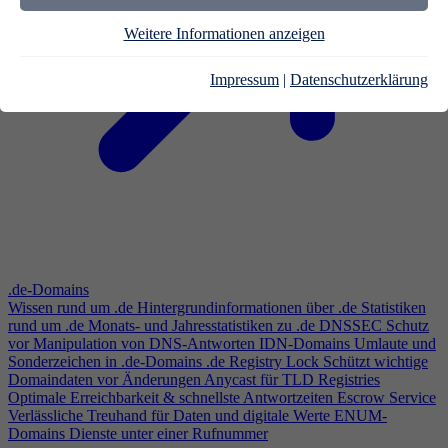
Weitere Informationen anzeigen
Impressum
|
Datenschutzerklärung
.de-Domains
Wissen rund um .de
Hintergrundinformationen über .de
Statistiken
rund um .de
Monats- und Jahresstatistiken zu .de
DNSSEC
Schutz
vor Manipulation von DNS-Antworten
IDN-Domains
Umlaute und
Sonderzeichen in .de-Domains
.de Registry Lock
Schützt wichtige
Domaindaten vor Änderungen
Anycast für TLD Registries
Optimale Erreichbarkeit & schnellste Antwortzeiten
Escrow Service
Verlässliche Treuhand für Daten und digitale Werte
ENUM-
Domains
Dienste unter einer Rufnummer