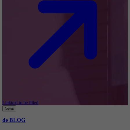
Linktext to be filled
News
de BLOG