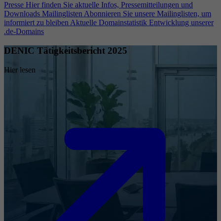
Presse
Hier finden Sie aktuelle Infos, Pressemitteilungen und
Downloads
Mailinglisten
Abonnieren Sie unsere Mailinglisten, um
informiert zu bleiben
Aktuelle Domainstatistik
Entwicklung unserer
.de-Domains
DENIC Tätigkeitsbericht 2025
Hier lesen