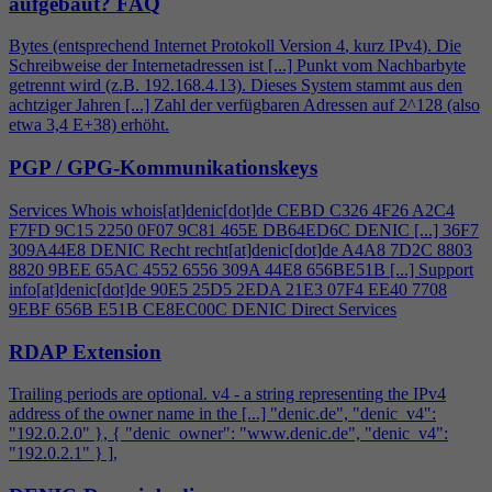
aufgebaut?
FAQ
Bytes (entsprechend Internet Protokoll Version
4
, kurz IPv
4
). Die
Schreibweise der Internetadressen ist [...] Punkt vom Nachbarbyte
getrennt wird (z.B. 192.168.
4
.13). Dieses System stammt aus den
achtziger Jahren [...] Zahl der verfügbaren Adressen auf 2^128 (also
etwa 3,
4
E+38) erhöht.
PGP / GPG-Kommunikationskeys
Services Whois whois[at]denic[dot]de CEBD C326
4
F26 A2C
4
F7FD 9C15 2250 0F07 9C81 465E DB64ED6C DENIC [...] 36F7
309A44E8 DENIC Recht recht[at]denic[dot]de A
4
A8 7D2C 8803
8820 9BEE 65AC 4552 6556 309A 44E8 656BE51B [...] Support
info[at]denic[dot]de 90E5 25D5 2EDA 21E3 07F
4
EE40 7708
9EBF 656B E51B CE8EC00C DENIC Direct Services
RDAP Extension
Trailing periods are optional. v
4
- a string representing the IPv
4
address of the owner name in the [...] "denic.de", "denic_v
4
":
"192.0.2.0" }, { "denic_owner": "www.denic.de", "denic_v
4
":
"192.0.2.1" } ],