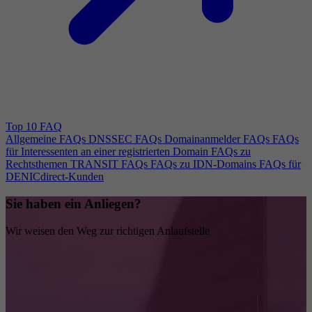
Top 10 FAQ
Allgemeine FAQs
DNSSEC FAQs
Domainanmelder FAQs
FAQs
für Interessenten an einer registrierten Domain
FAQs zu
Rechtsthemen
TRANSIT FAQs
FAQs zu IDN-Domains
FAQs für
DENICdirect-Kunden
Sie haben ein Anliegen?
Wir weisen den Weg zur richtigen Anlaufstelle