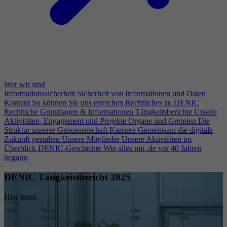
Wer wir sind
Informationssicherheit
Sicherheit von Informationen und Daten
Kontakt
So können Sie uns erreichen
Rechtliches zu DENIC
Rechtliche Grundlagen & Informationen
Tätigkeitsberichte
Unsere
Aktivitäten, Engagement und Projekte
Organe und Gremien
Die
Struktur unserer Genossenschaft
Karriere
Gemeinsam die digitale
Zukunft gestalten
Unsere Mitglieder
Unsere Aktivitäten im
Überblick
DENIC-Geschichte
Wie alles mit .de vor 40 Jahren
begann
DENIC Tätigkeitsbericht 2025
Hier lesen