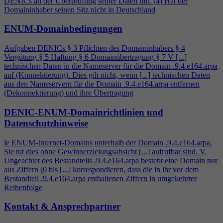
DENICs an der Überprüfung seiner Daten mit. (
4
) Hat der
Domaininhaber seinen Sitz nicht in Deutschland
ENUM-Domainbedingungen
Aufgaben DENICs § 3 Pflichten des Domaininhabers §
4
Vergütung § 5 Haftung § 6 Domainübertragung § 7 V [...]
technischen Daten in die Nameserver für die Domain .9.
4
.e164.arpa
auf (Konnektierung). Dies gilt nicht, wenn [...] technischen Daten
aus den Nameservern für die Domain .9.
4
.e164.arpa entfernen
(Dekonnektierung) und ihre Übertragung
DENIC-ENUM-Domainrichtlinien und
Datenschutzhinweise
le ENUM-Internet-Domains unterhalb der Domain .9.
4
.e164.arpa.
Sie tut dies ohne Gewinnerzielungsabsicht [...] aufrufbar sind. V.
Ungeachtet des Bestandteils .9.
4
.e164.arpa besteht eine Domain nur
aus Ziffern (0 bis [...] korrespondieren, dass die in ihr vor dem
Bestandteil .9.
4
.e164.arpa enthaltenen Ziffern in umgekehrter
Reihenfolge
Kontakt & Ansprechpartner