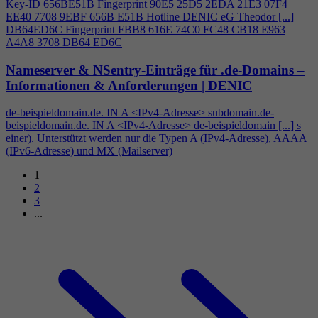
Key-ID 656BE51B Fingerprint 90E5 25D5 2EDA 21E3 07F
4
EE40 7708 9EBF 656B E51B Hotline DENIC eG Theodor [...]
DB64ED6C Fingerprint FBB8 616E 74C0 FC48 CB18 E963
A
4
A8 3708 DB64 ED6C
Nameserver & NSentry-Einträge für .de-Domains –
Informationen & Anforderungen | DENIC
de-beispieldomain.de. IN A <IPv
4
-Adresse> subdomain.de-
beispieldomain.de. IN A <IPv
4
-Adresse> de-beispieldomain [...] s
einer). Unterstützt werden nur die Typen A (IPv
4
-Adresse), AAAA
(IPv6-Adresse) und MX (Mailserver)
1
2
3
...