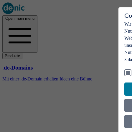
Co
Open main menu
Wir
Nut
Webs
uns
Nut
Produkte
zul
.de-Domains
Mit einer .de-Domain erhalten Ideen eine Bühne