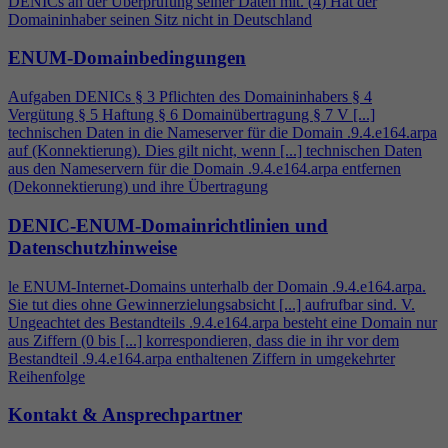
DENICs an der Überprüfung seiner Daten mit. (
4
) Hat der
Domaininhaber seinen Sitz nicht in Deutschland
ENUM-Domainbedingungen
Aufgaben DENICs § 3 Pflichten des Domaininhabers §
4
Vergütung § 5 Haftung § 6 Domainübertragung § 7 V [...]
technischen Daten in die Nameserver für die Domain .9.
4
.e164.arpa
auf (Konnektierung). Dies gilt nicht, wenn [...] technischen Daten
aus den Nameservern für die Domain .9.
4
.e164.arpa entfernen
(Dekonnektierung) und ihre Übertragung
DENIC-ENUM-Domainrichtlinien und
Datenschutzhinweise
le ENUM-Internet-Domains unterhalb der Domain .9.
4
.e164.arpa.
Sie tut dies ohne Gewinnerzielungsabsicht [...] aufrufbar sind. V.
Ungeachtet des Bestandteils .9.
4
.e164.arpa besteht eine Domain nur
aus Ziffern (0 bis [...] korrespondieren, dass die in ihr vor dem
Bestandteil .9.
4
.e164.arpa enthaltenen Ziffern in umgekehrter
Reihenfolge
Kontakt & Ansprechpartner