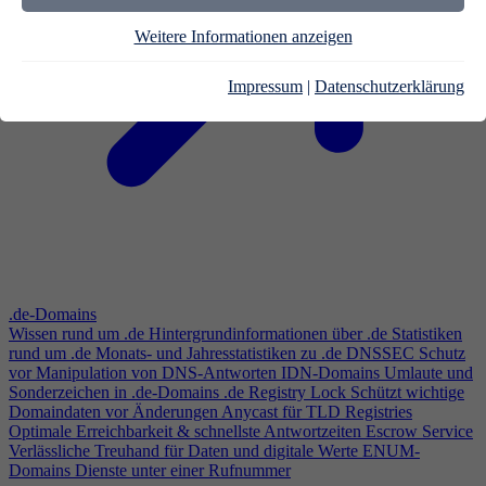
Weitere Informationen anzeigen
Impressum
|
Datenschutzerklärung
.de-Domains
Wissen rund um .de
Hintergrundinformationen über .de
Statistiken
rund um .de
Monats- und Jahresstatistiken zu .de
DNSSEC
Schutz
vor Manipulation von DNS-Antworten
IDN-Domains
Umlaute und
Sonderzeichen in .de-Domains
.de Registry Lock
Schützt wichtige
Domaindaten vor Änderungen
Anycast für TLD Registries
Optimale Erreichbarkeit & schnellste Antwortzeiten
Escrow Service
Verlässliche Treuhand für Daten und digitale Werte
ENUM-
Domains
Dienste unter einer Rufnummer