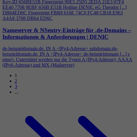
Key-ID 656BE51B Fingerprint 90E5 25D5 2EDA 21E3 07F
4
EE40 7708 9EBF 656B E51B Hotline DENIC eG Theodor [...]
DB64ED6C Fingerprint FBB8 616E 74C0 FC48 CB18 E963
A
4
A8 3708 DB64 ED6C
Nameserver & NSentry-Einträge für .de-Domains –
Informationen & Anforderungen | DENIC
de-beispieldomain.de. IN A <IPv
4
-Adresse> subdomain.de-
beispieldomain.de. IN A <IPv
4
-Adresse> de-beispieldomain [...] s
einer). Unterstützt werden nur die Typen A (IPv
4
-Adresse), AAAA
(IPv6-Adresse) und MX (Mailserver)
1
2
3
...