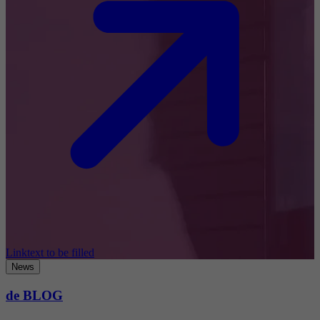
Linktext to be filled
News
de BLOG