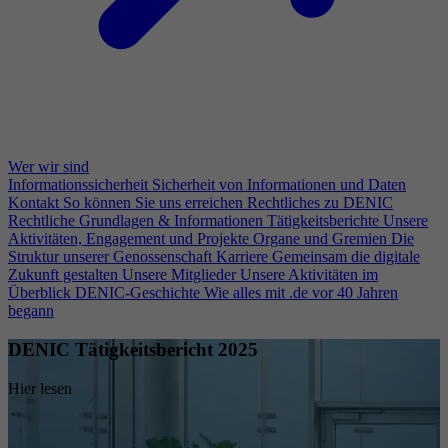
Wer wir sind
Informationssicherheit
Sicherheit von Informationen und Daten
Kontakt
So können Sie uns erreichen
Rechtliches zu DENIC
Rechtliche Grundlagen & Informationen
Tätigkeitsberichte
Unsere
Aktivitäten, Engagement und Projekte
Organe und Gremien
Die
Struktur unserer Genossenschaft
Karriere
Gemeinsam die digitale
Zukunft gestalten
Unsere Mitglieder
Unsere Aktivitäten im
Überblick
DENIC-Geschichte
Wie alles mit .de vor 40 Jahren
begann
DENIC Tätigkeitsbericht 2025
Hier lesen