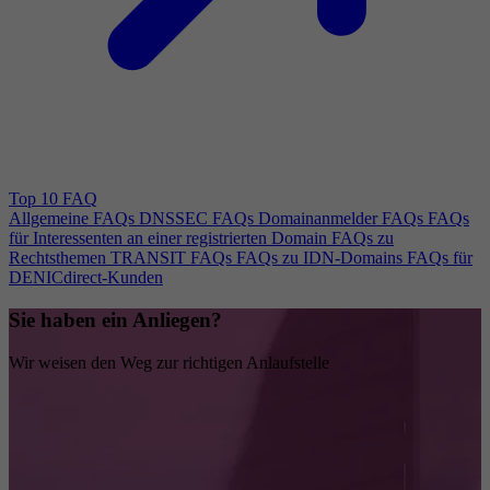
Top 10 FAQ
Allgemeine FAQs
DNSSEC FAQs
Domainanmelder FAQs
FAQs
für Interessenten an einer registrierten Domain
FAQs zu
Rechtsthemen
TRANSIT FAQs
FAQs zu IDN-Domains
FAQs für
DENICdirect-Kunden
Sie haben ein Anliegen?
Wir weisen den Weg zur richtigen Anlaufstelle