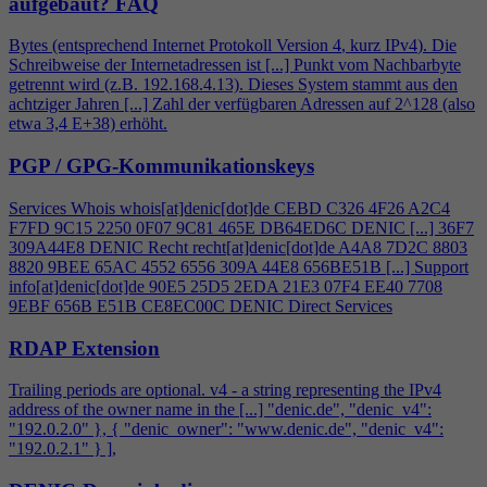
aufgebaut?
FAQ
Bytes (entsprechend Internet Protokoll Version
4
, kurz IPv
4
). Die
Schreibweise der Internetadressen ist [...] Punkt vom Nachbarbyte
getrennt wird (z.B. 192.168.
4
.13). Dieses System stammt aus den
achtziger Jahren [...] Zahl der verfügbaren Adressen auf 2^128 (also
etwa 3,
4
E+38) erhöht.
PGP / GPG-Kommunikationskeys
Services Whois whois[at]denic[dot]de CEBD C326
4
F26 A2C
4
F7FD 9C15 2250 0F07 9C81 465E DB64ED6C DENIC [...] 36F7
309A44E8 DENIC Recht recht[at]denic[dot]de A
4
A8 7D2C 8803
8820 9BEE 65AC 4552 6556 309A 44E8 656BE51B [...] Support
info[at]denic[dot]de 90E5 25D5 2EDA 21E3 07F
4
EE40 7708
9EBF 656B E51B CE8EC00C DENIC Direct Services
RDAP Extension
Trailing periods are optional. v
4
- a string representing the IPv
4
address of the owner name in the [...] "denic.de", "denic_v
4
":
"192.0.2.0" }, { "denic_owner": "www.denic.de", "denic_v
4
":
"192.0.2.1" } ],