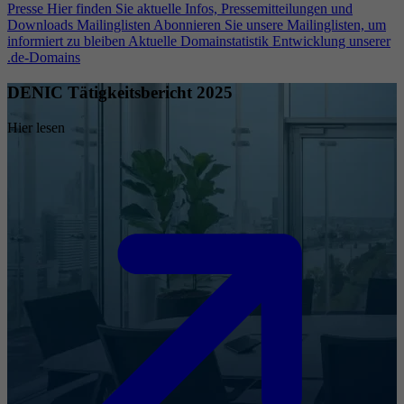
Presse
Hier finden Sie aktuelle Infos, Pressemitteilungen und
Downloads
Mailinglisten
Abonnieren Sie unsere Mailinglisten, um
informiert zu bleiben
Aktuelle Domainstatistik
Entwicklung unserer
.de-Domains
DENIC Tätigkeitsbericht 2025
Hier lesen