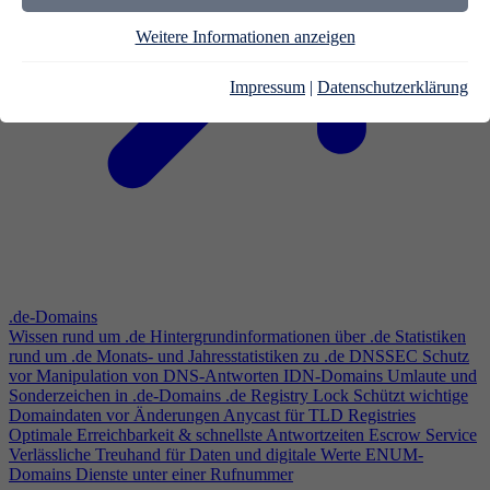
Weitere Informationen anzeigen
Impressum
|
Datenschutzerklärung
.de-Domains
Wissen rund um .de
Hintergrundinformationen über .de
Statistiken
rund um .de
Monats- und Jahresstatistiken zu .de
DNSSEC
Schutz
vor Manipulation von DNS-Antworten
IDN-Domains
Umlaute und
Sonderzeichen in .de-Domains
.de Registry Lock
Schützt wichtige
Domaindaten vor Änderungen
Anycast für TLD Registries
Optimale Erreichbarkeit & schnellste Antwortzeiten
Escrow Service
Verlässliche Treuhand für Daten und digitale Werte
ENUM-
Domains
Dienste unter einer Rufnummer