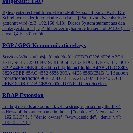
aufgebaut?
FAQ
Bytes (entsprechend Internet Protokoll Version
4
, kurz IPv
4
). Die
Schreibweise der Internetadressen ist [...] Punkt vom Nachbarbyte
getrennt wird (z.B. 192.168.
4
.13). Dieses System stammt aus den
achtziger Jahren [...] Zahl der verfügbaren Adressen auf 2^128 (also
etwa 3,
4
E+38) erhöht.
PGP / GPG-Kommunikationskeys
Services Whois whois[at]denic[dot]de CEBD C326
4
F26 A2C
4
F7FD 9C15 2250 0F07 9C81 465E DB64ED6C DENIC [...] 36F7
309A44E8 DENIC Recht recht[at]denic[dot]de A
4
A8 7D2C 8803
8820 9BEE 65AC 4552 6556 309A 44E8 656BE51B [...] Support
info[at]denic[dot]de 90E5 25D5 2EDA 21E3 07F
4
EE40 7708
9EBF 656B E51B CE8EC00C DENIC Direct Services
RDAP Extension
Trailing periods are optional. v
4
- a string representing the IPv
4
address of the owner name in the [...] "denic.de", "denic_v
4
":
"192.0.2.0" }, { "denic_owner": "www.denic.de", "denic_v
4
":
"192.0.2.1" } ],