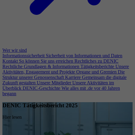
Wer wir sind
Informationssicherheit
Sicherheit von Informationen und Daten
Kontakt
So können Sie uns erreichen
Rechtliches zu DENIC
Rechtliche Grundlagen & Informationen
Tätigkeitsberichte
Unsere
Aktivitäten, Engagement und Projekte
Organe und Gremien
Die
Struktur unserer Genossenschaft
Karriere
Gemeinsam die digitale
Zukunft gestalten
Unsere Mitglieder
Unsere Aktivitäten im
Überblick
DENIC-Geschichte
Wie alles mit .de vor 40 Jahren
begann
DENIC Tätigkeitsbericht 2025
Hier lesen