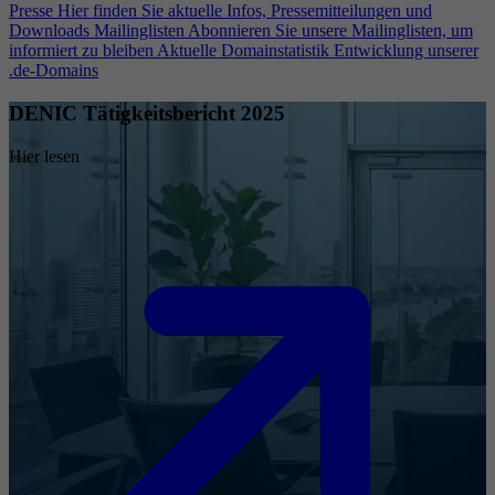
Presse
Hier finden Sie aktuelle Infos, Pressemitteilungen und
Downloads
Mailinglisten
Abonnieren Sie unsere Mailinglisten, um
informiert zu bleiben
Aktuelle Domainstatistik
Entwicklung unserer
.de-Domains
DENIC Tätigkeitsbericht 2025
Hier lesen