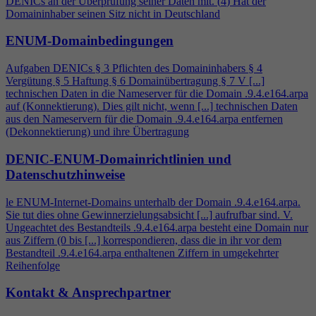
DENICs an der Überprüfung seiner Daten mit. (
4
) Hat der
Domaininhaber seinen Sitz nicht in Deutschland
ENUM-Domainbedingungen
Aufgaben DENICs § 3 Pflichten des Domaininhabers §
4
Vergütung § 5 Haftung § 6 Domainübertragung § 7 V [...]
technischen Daten in die Nameserver für die Domain .9.
4
.e164.arpa
auf (Konnektierung). Dies gilt nicht, wenn [...] technischen Daten
aus den Nameservern für die Domain .9.
4
.e164.arpa entfernen
(Dekonnektierung) und ihre Übertragung
DENIC-ENUM-Domainrichtlinien und
Datenschutzhinweise
le ENUM-Internet-Domains unterhalb der Domain .9.
4
.e164.arpa.
Sie tut dies ohne Gewinnerzielungsabsicht [...] aufrufbar sind. V.
Ungeachtet des Bestandteils .9.
4
.e164.arpa besteht eine Domain nur
aus Ziffern (0 bis [...] korrespondieren, dass die in ihr vor dem
Bestandteil .9.
4
.e164.arpa enthaltenen Ziffern in umgekehrter
Reihenfolge
Kontakt & Ansprechpartner