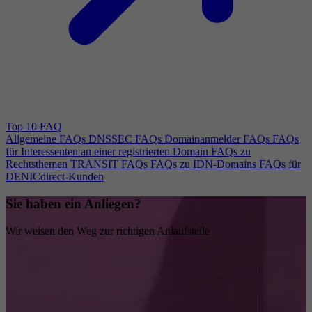
Top 10 FAQ
Allgemeine FAQs
DNSSEC FAQs
Domainanmelder FAQs
FAQs
für Interessenten an einer registrierten Domain
FAQs zu
Rechtsthemen
TRANSIT FAQs
FAQs zu IDN-Domains
FAQs für
DENICdirect-Kunden
Sie haben ein Anliegen?
Wir weisen den Weg zur richtigen Anlaufstelle