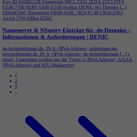
Key-ID 656BE51B Fingerprint 90E5 25D5 2EDA 21E3 07F
4
EE40 7708 9EBF 656B E51B Hotline DENIC eG Theodor [...]
DB64ED6C Fingerprint FBB8 616E 74C0 FC48 CB18 E963
A
4
A8 3708 DB64 ED6C
Nameserver & NSentry-Einträge für .de-Domains –
Informationen & Anforderungen | DENIC
de-beispieldomain.de. IN A <IPv
4
-Adresse> subdomain.de-
beispieldomain.de. IN A <IPv
4
-Adresse> de-beispieldomain [...] s
einer). Unterstützt werden nur die Typen A (IPv
4
-Adresse), AAAA
(IPv6-Adresse) und MX (Mailserver)
1
2
3
...