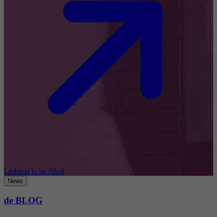
Linktext to be filled
News
de BLOG