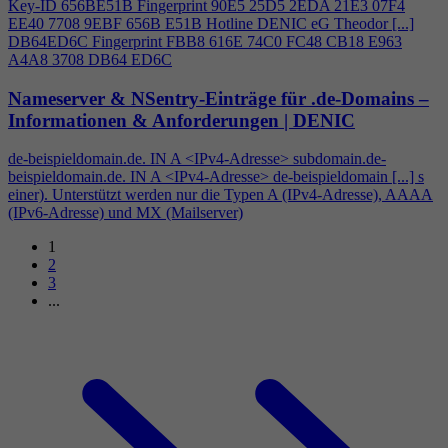
Key-ID 656BE51B Fingerprint 90E5 25D5 2EDA 21E3 07F
4
EE40 7708 9EBF 656B E51B Hotline DENIC eG Theodor [...]
DB64ED6C Fingerprint FBB8 616E 74C0 FC48 CB18 E963
A
4
A8 3708 DB64 ED6C
Nameserver & NSentry-Einträge für .de-Domains –
Informationen & Anforderungen | DENIC
de-beispieldomain.de. IN A <IPv
4
-Adresse> subdomain.de-
beispieldomain.de. IN A <IPv
4
-Adresse> de-beispieldomain [...] s
einer). Unterstützt werden nur die Typen A (IPv
4
-Adresse), AAAA
(IPv6-Adresse) und MX (Mailserver)
1
2
3
...