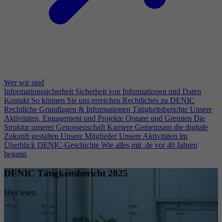
Wer wir sind
Informationssicherheit
Sicherheit von Informationen und Daten
Kontakt
So können Sie uns erreichen
Rechtliches zu DENIC
Rechtliche Grundlagen & Informationen
Tätigkeitsberichte
Unsere
Aktivitäten, Engagement und Projekte
Organe und Gremien
Die
Struktur unserer Genossenschaft
Karriere
Gemeinsam die digitale
Zukunft gestalten
Unsere Mitglieder
Unsere Aktivitäten im
Überblick
DENIC-Geschichte
Wie alles mit .de vor 40 Jahren
begann
DENIC Tätigkeitsbericht 2025
Hier lesen