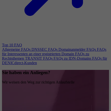
Top 10 FAQ
Allgemeine FAQs
DNSSEC FAQs
Domainanmelder FAQs
FAQs
für Interessenten an einer registrierten Domain
FAQs zu
Rechtsthemen
TRANSIT FAQs
FAQs zu IDN-Domains
FAQs für
DENICdirect-Kunden
Sie haben ein Anliegen?
Wir weisen den Weg zur richtigen Anlaufstelle