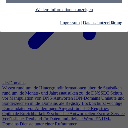
Weitere Informationen anzeigen
Impressum
|
Datenschutzerklärung
.de-Domains
Wissen rund um .de
Hintergrundinformationen über .de
Statistiken
rund um .de
Monats- und Jahresstatistiken zu .de
DNSSEC
Schutz
vor Manipulation von DNS-Antworten
IDN-Domains
Umlaute und
Sonderzeichen in .de-Domains
.de Registry Lock
Schützt wichtige
Domaindaten vor Änderungen
Anycast für TLD Registries
Optimale Erreichbarkeit & schnellste Antwortzeiten
Escrow Service
Verlässliche Treuhand für Daten und digitale Werte
ENUM-
Domains
Dienste unter einer Rufnummer