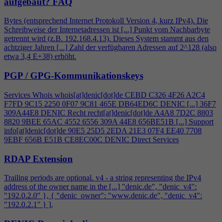
aufgebaut?
FAQ
Bytes (entsprechend Internet Protokoll Version
4
, kurz IPv
4
). Die
Schreibweise der Internetadressen ist [...] Punkt vom Nachbarbyte
getrennt wird (z.B. 192.168.
4
.13). Dieses System stammt aus den
achtziger Jahren [...] Zahl der verfügbaren Adressen auf 2^128 (also
etwa 3,
4
E+38) erhöht.
PGP / GPG-Kommunikationskeys
Services Whois whois[at]denic[dot]de CEBD C326
4
F26 A2C
4
F7FD 9C15 2250 0F07 9C81 465E DB64ED6C DENIC [...] 36F7
309A44E8 DENIC Recht recht[at]denic[dot]de A
4
A8 7D2C 8803
8820 9BEE 65AC 4552 6556 309A 44E8 656BE51B [...] Support
info[at]denic[dot]de 90E5 25D5 2EDA 21E3 07F
4
EE40 7708
9EBF 656B E51B CE8EC00C DENIC Direct Services
RDAP Extension
Trailing periods are optional. v
4
- a string representing the IPv
4
address of the owner name in the [...] "denic.de", "denic_v
4
":
"192.0.2.0" }, { "denic_owner": "www.denic.de", "denic_v
4
":
"192.0.2.1" } ],