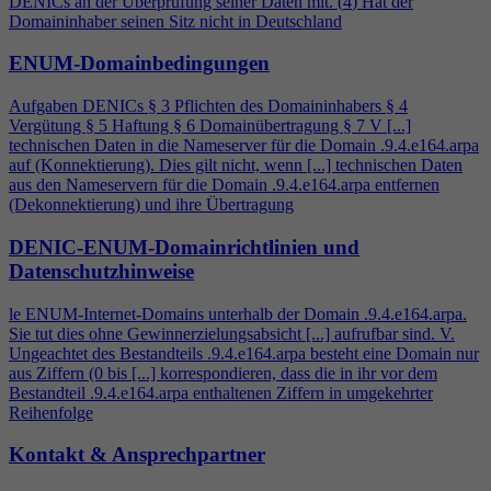
DENICs an der Überprüfung seiner Daten mit. (
4
) Hat der
Domaininhaber seinen Sitz nicht in Deutschland
ENUM-Domainbedingungen
Aufgaben DENICs § 3 Pflichten des Domaininhabers §
4
Vergütung § 5 Haftung § 6 Domainübertragung § 7 V [...]
technischen Daten in die Nameserver für die Domain .9.
4
.e164.arpa
auf (Konnektierung). Dies gilt nicht, wenn [...] technischen Daten
aus den Nameservern für die Domain .9.
4
.e164.arpa entfernen
(Dekonnektierung) und ihre Übertragung
DENIC-ENUM-Domainrichtlinien und
Datenschutzhinweise
le ENUM-Internet-Domains unterhalb der Domain .9.
4
.e164.arpa.
Sie tut dies ohne Gewinnerzielungsabsicht [...] aufrufbar sind. V.
Ungeachtet des Bestandteils .9.
4
.e164.arpa besteht eine Domain nur
aus Ziffern (0 bis [...] korrespondieren, dass die in ihr vor dem
Bestandteil .9.
4
.e164.arpa enthaltenen Ziffern in umgekehrter
Reihenfolge
Kontakt & Ansprechpartner