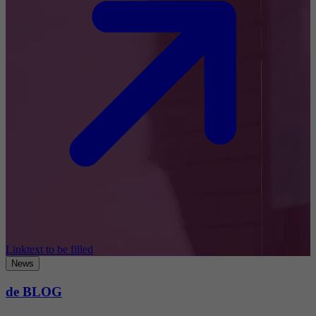
Linktext to be filled
News
de BLOG