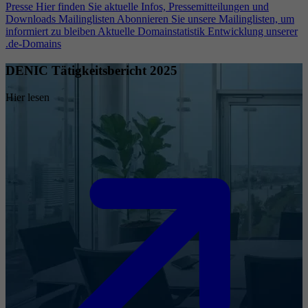
Presse
Hier finden Sie aktuelle Infos, Pressemitteilungen und
Downloads
Mailinglisten
Abonnieren Sie unsere Mailinglisten, um
informiert zu bleiben
Aktuelle Domainstatistik
Entwicklung unserer
.de-Domains
DENIC Tätigkeitsbericht 2025
Hier lesen