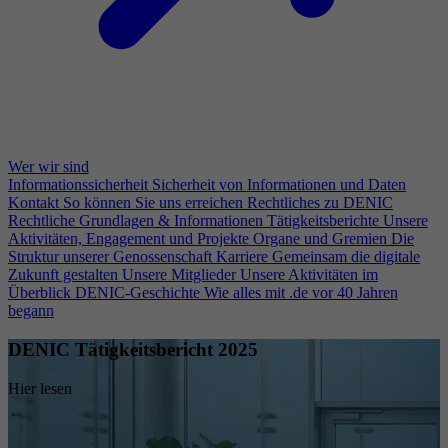
Wer wir sind
Informationssicherheit
Sicherheit von Informationen und Daten
Kontakt
So können Sie uns erreichen
Rechtliches zu DENIC
Rechtliche Grundlagen & Informationen
Tätigkeitsberichte
Unsere
Aktivitäten, Engagement und Projekte
Organe und Gremien
Die
Struktur unserer Genossenschaft
Karriere
Gemeinsam die digitale
Zukunft gestalten
Unsere Mitglieder
Unsere Aktivitäten im
Überblick
DENIC-Geschichte
Wie alles mit .de vor 40 Jahren
begann
DENIC Tätigkeitsbericht 2025
Hier lesen