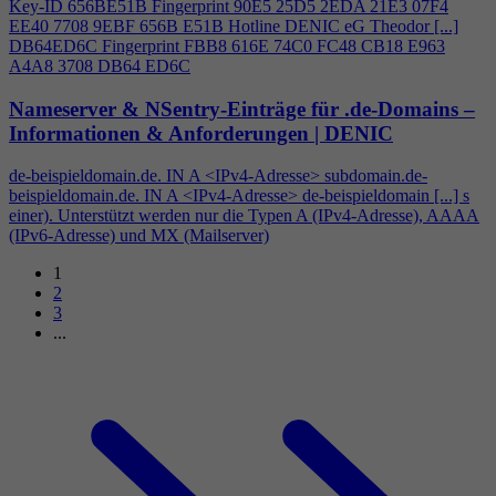
Key-ID 656BE51B Fingerprint 90E5 25D5 2EDA 21E3 07F
4
EE40 7708 9EBF 656B E51B Hotline DENIC eG Theodor [...]
DB64ED6C Fingerprint FBB8 616E 74C0 FC48 CB18 E963
A
4
A8 3708 DB64 ED6C
Nameserver & NSentry-Einträge für .de-Domains –
Informationen & Anforderungen | DENIC
de-beispieldomain.de. IN A <IPv
4
-Adresse> subdomain.de-
beispieldomain.de. IN A <IPv
4
-Adresse> de-beispieldomain [...] s
einer). Unterstützt werden nur die Typen A (IPv
4
-Adresse), AAAA
(IPv6-Adresse) und MX (Mailserver)
1
2
3
...