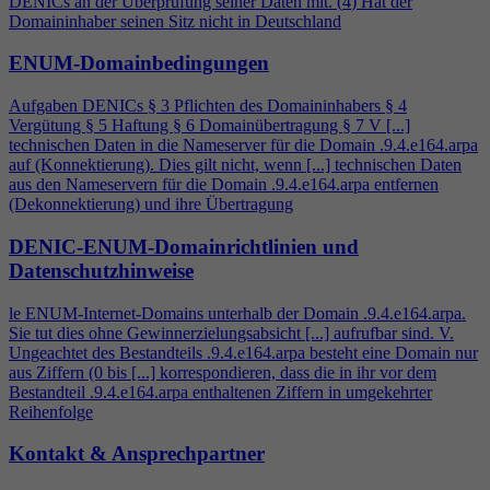
DENICs an der Überprüfung seiner Daten mit. (
4
) Hat der
Domaininhaber seinen Sitz nicht in Deutschland
ENUM-Domainbedingungen
Aufgaben DENICs § 3 Pflichten des Domaininhabers §
4
Vergütung § 5 Haftung § 6 Domainübertragung § 7 V [...]
technischen Daten in die Nameserver für die Domain .9.
4
.e164.arpa
auf (Konnektierung). Dies gilt nicht, wenn [...] technischen Daten
aus den Nameservern für die Domain .9.
4
.e164.arpa entfernen
(Dekonnektierung) und ihre Übertragung
DENIC-ENUM-Domainrichtlinien und
Datenschutzhinweise
le ENUM-Internet-Domains unterhalb der Domain .9.
4
.e164.arpa.
Sie tut dies ohne Gewinnerzielungsabsicht [...] aufrufbar sind. V.
Ungeachtet des Bestandteils .9.
4
.e164.arpa besteht eine Domain nur
aus Ziffern (0 bis [...] korrespondieren, dass die in ihr vor dem
Bestandteil .9.
4
.e164.arpa enthaltenen Ziffern in umgekehrter
Reihenfolge
Kontakt & Ansprechpartner