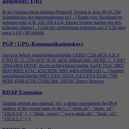
aufgebaut?
FAQ
Bytes (entsprechend Internet Protokoll Version
4
, kurz IPv
4
). Die
Schreibweise der Internetadressen ist [...] Punkt vom Nachbarbyte
getrennt wird (z.B. 192.168.
4
.13). Dieses System stammt aus den
achtziger Jahren [...] Zahl der verfügbaren Adressen auf 2^128 (also
etwa 3,
4
E+38) erhöht.
PGP / GPG-Kommunikationskeys
Services Whois whois[at]denic[dot]de CEBD C326
4
F26 A2C
4
F7FD 9C15 2250 0F07 9C81 465E DB64ED6C DENIC [...] 36F7
309A44E8 DENIC Recht recht[at]denic[dot]de A
4
A8 7D2C 8803
8820 9BEE 65AC 4552 6556 309A 44E8 656BE51B [...] Support
info[at]denic[dot]de 90E5 25D5 2EDA 21E3 07F
4
EE40 7708
9EBF 656B E51B CE8EC00C DENIC Direct Services
RDAP Extension
Trailing periods are optional. v
4
- a string representing the IPv
4
address of the owner name in the [...] "denic.de", "denic_v
4
":
"192.0.2.0" }, { "denic_owner": "www.denic.de", "denic_v
4
":
"192.0.2.1" } ],