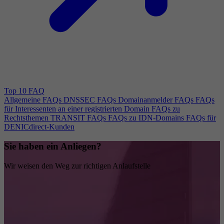
Top 10 FAQ
Allgemeine FAQs
DNSSEC FAQs
Domainanmelder FAQs
FAQs
für Interessenten an einer registrierten Domain
FAQs zu
Rechtsthemen
TRANSIT FAQs
FAQs zu IDN-Domains
FAQs für
DENICdirect-Kunden
Sie haben ein Anliegen?
Wir weisen den Weg zur richtigen Anlaufstelle