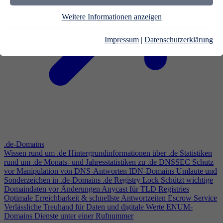
Weitere Informationen anzeigen
Impressum
|
Datenschutzerklärung
.de-Domains
Wissen rund um .de
Hintergrundinformationen über .de
Statistiken
rund um .de
Monats- und Jahresstatistiken zu .de
DNSSEC
Schutz
vor Manipulation von DNS-Antworten
IDN-Domains
Umlaute und
Sonderzeichen in .de-Domains
.de Registry Lock
Schützt wichtige
Domaindaten vor Änderungen
Anycast für TLD Registries
Optimale Erreichbarkeit & schnellste Antwortzeiten
Escrow Service
Verlässliche Treuhand für Daten und digitale Werte
ENUM-
Domains
Dienste unter einer Rufnummer