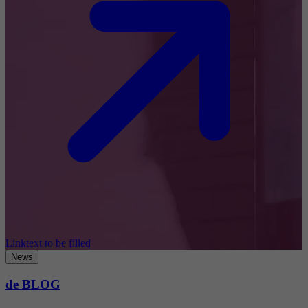
Linktext to be filled
News
de BLOG