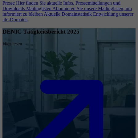
Presse
Hier finden Sie aktuelle Infos, Pressemitteilungen und
Downloads
Mailinglisten
Abonnieren Sie unsere Mailinglisten, um
informiert zu bleiben
Aktuelle Domainstatistik
Entwicklung unserer
.de-Domains
DENIC Tätigkeitsbericht 2025
Hier lesen