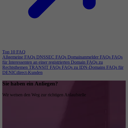
Top 10 FAQ
Allgemeine FAQs
DNSSEC FAQs
Domainanmelder FAQs
FAQs
für Interessenten an einer registrierten Domain
FAQs zu
Rechtsthemen
TRANSIT FAQs
FAQs zu IDN-Domains
FAQs für
DENICdirect-Kunden
Sie haben ein Anliegen?
Wir weisen den Weg zur richtigen Anlaufstelle