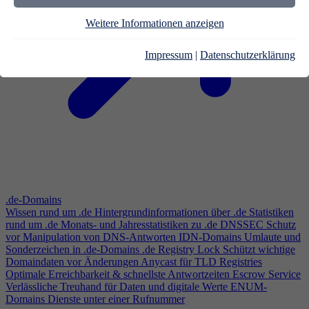
Weitere Informationen anzeigen
Impressum
|
Datenschutzerklärung
.de-Domains
Wissen rund um .de
Hintergrundinformationen über .de
Statistiken
rund um .de
Monats- und Jahresstatistiken zu .de
DNSSEC
Schutz
vor Manipulation von DNS-Antworten
IDN-Domains
Umlaute und
Sonderzeichen in .de-Domains
.de Registry Lock
Schützt wichtige
Domaindaten vor Änderungen
Anycast für TLD Registries
Optimale Erreichbarkeit & schnellste Antwortzeiten
Escrow Service
Verlässliche Treuhand für Daten und digitale Werte
ENUM-
Domains
Dienste unter einer Rufnummer