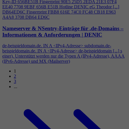
Key-ID 656BE51B Fingerprint 90E5 25D5 2EDA 21E3 07F
4
EE40 7708 9EBF 656B E51B Hotline DENIC eG Theodor [...]
DB64ED6C Fingerprint FBB8 616E 74C0 FC48 CB18 E963
A
4
A8 3708 DB64 ED6C
Nameserver & NSentry-Einträge für .de-Domains –
Informationen & Anforderungen | DENIC
de-beispieldomain.de. IN A <IPv
4
-Adresse> subdomain.de-
beispieldomain.de. IN A <IPv
4
-Adresse> de-beispieldomain [...] s
einer). Unterstützt werden nur die Typen A (IPv
4
-Adresse), AAAA
(IPv6-Adresse) und MX (Mailserver)
1
2
3
...