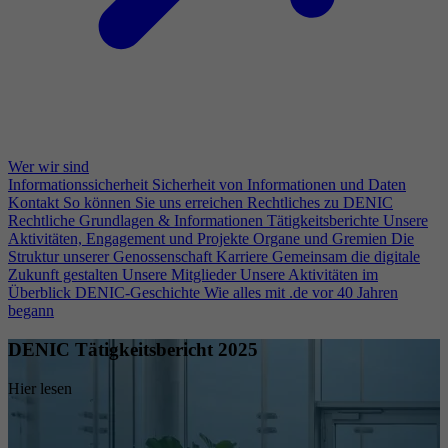
Wer wir sind
Informationssicherheit
Sicherheit von Informationen und Daten
Kontakt
So können Sie uns erreichen
Rechtliches zu DENIC
Rechtliche Grundlagen & Informationen
Tätigkeitsberichte
Unsere
Aktivitäten, Engagement und Projekte
Organe und Gremien
Die
Struktur unserer Genossenschaft
Karriere
Gemeinsam die digitale
Zukunft gestalten
Unsere Mitglieder
Unsere Aktivitäten im
Überblick
DENIC-Geschichte
Wie alles mit .de vor 40 Jahren
begann
DENIC Tätigkeitsbericht 2025
Hier lesen