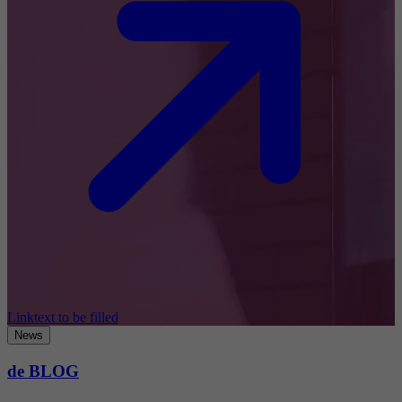
Linktext to be filled
News
de BLOG