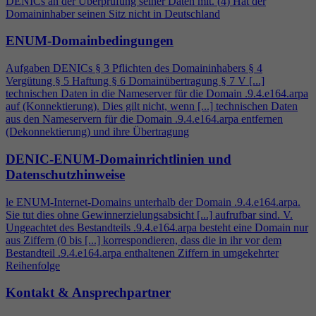
DENICs an der Überprüfung seiner Daten mit. (
4
) Hat der
Domaininhaber seinen Sitz nicht in Deutschland
ENUM-Domainbedingungen
Aufgaben DENICs § 3 Pflichten des Domaininhabers §
4
Vergütung § 5 Haftung § 6 Domainübertragung § 7 V [...]
technischen Daten in die Nameserver für die Domain .9.
4
.e164.arpa
auf (Konnektierung). Dies gilt nicht, wenn [...] technischen Daten
aus den Nameservern für die Domain .9.
4
.e164.arpa entfernen
(Dekonnektierung) und ihre Übertragung
DENIC-ENUM-Domainrichtlinien und
Datenschutzhinweise
le ENUM-Internet-Domains unterhalb der Domain .9.
4
.e164.arpa.
Sie tut dies ohne Gewinnerzielungsabsicht [...] aufrufbar sind. V.
Ungeachtet des Bestandteils .9.
4
.e164.arpa besteht eine Domain nur
aus Ziffern (0 bis [...] korrespondieren, dass die in ihr vor dem
Bestandteil .9.
4
.e164.arpa enthaltenen Ziffern in umgekehrter
Reihenfolge
Kontakt & Ansprechpartner