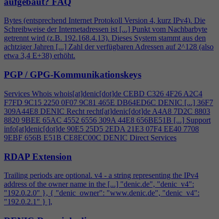
aufgebaut?
FAQ
Bytes (entsprechend Internet Protokoll Version
4
, kurz IPv
4
). Die
Schreibweise der Internetadressen ist [...] Punkt vom Nachbarbyte
getrennt wird (z.B. 192.168.
4
.13). Dieses System stammt aus den
achtziger Jahren [...] Zahl der verfügbaren Adressen auf 2^128 (also
etwa 3,
4
E+38) erhöht.
PGP / GPG-Kommunikationskeys
Services Whois whois[at]denic[dot]de CEBD C326
4
F26 A2C
4
F7FD 9C15 2250 0F07 9C81 465E DB64ED6C DENIC [...] 36F7
309A44E8 DENIC Recht recht[at]denic[dot]de A
4
A8 7D2C 8803
8820 9BEE 65AC 4552 6556 309A 44E8 656BE51B [...] Support
info[at]denic[dot]de 90E5 25D5 2EDA 21E3 07F
4
EE40 7708
9EBF 656B E51B CE8EC00C DENIC Direct Services
RDAP Extension
Trailing periods are optional. v
4
- a string representing the IPv
4
address of the owner name in the [...] "denic.de", "denic_v
4
":
"192.0.2.0" }, { "denic_owner": "www.denic.de", "denic_v
4
":
"192.0.2.1" } ],