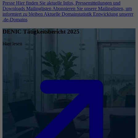
Presse
Hier finden Sie aktuelle Infos, Pressemitteilungen und
Downloads
Mailinglisten
Abonnieren Sie unsere Mailinglisten, um
informiert zu bleiben
Aktuelle Domainstatistik
Entwicklung unserer
.de-Domains
DENIC Tätigkeitsbericht 2025
Hier lesen