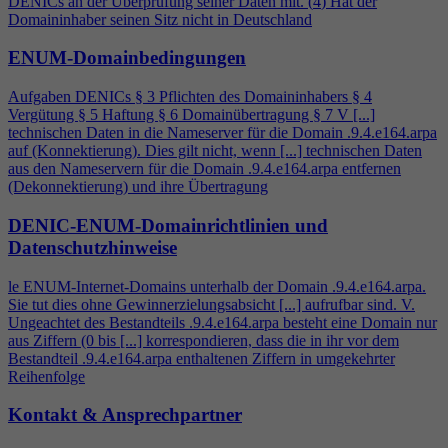
DENICs an der Überprüfung seiner Daten mit. (
4
) Hat der
Domaininhaber seinen Sitz nicht in Deutschland
ENUM-Domainbedingungen
Aufgaben DENICs § 3 Pflichten des Domaininhabers §
4
Vergütung § 5 Haftung § 6 Domainübertragung § 7 V [...]
technischen Daten in die Nameserver für die Domain .9.
4
.e164.arpa
auf (Konnektierung). Dies gilt nicht, wenn [...] technischen Daten
aus den Nameservern für die Domain .9.
4
.e164.arpa entfernen
(Dekonnektierung) und ihre Übertragung
DENIC-ENUM-Domainrichtlinien und
Datenschutzhinweise
le ENUM-Internet-Domains unterhalb der Domain .9.
4
.e164.arpa.
Sie tut dies ohne Gewinnerzielungsabsicht [...] aufrufbar sind. V.
Ungeachtet des Bestandteils .9.
4
.e164.arpa besteht eine Domain nur
aus Ziffern (0 bis [...] korrespondieren, dass die in ihr vor dem
Bestandteil .9.
4
.e164.arpa enthaltenen Ziffern in umgekehrter
Reihenfolge
Kontakt & Ansprechpartner