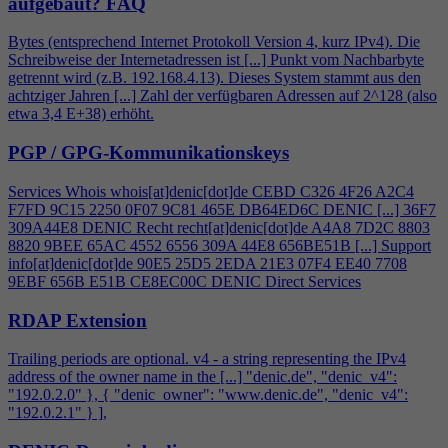
aufgebaut?
FAQ
Bytes (entsprechend Internet Protokoll Version
4
, kurz IPv
4
). Die
Schreibweise der Internetadressen ist [...] Punkt vom Nachbarbyte
getrennt wird (z.B. 192.168.
4
.13). Dieses System stammt aus den
achtziger Jahren [...] Zahl der verfügbaren Adressen auf 2^128 (also
etwa 3,
4
E+38) erhöht.
PGP / GPG-Kommunikationskeys
Services Whois whois[at]denic[dot]de CEBD C326
4
F26 A2C
4
F7FD 9C15 2250 0F07 9C81 465E DB64ED6C DENIC [...] 36F7
309A44E8 DENIC Recht recht[at]denic[dot]de A
4
A8 7D2C 8803
8820 9BEE 65AC 4552 6556 309A 44E8 656BE51B [...] Support
info[at]denic[dot]de 90E5 25D5 2EDA 21E3 07F
4
EE40 7708
9EBF 656B E51B CE8EC00C DENIC Direct Services
RDAP Extension
Trailing periods are optional. v
4
- a string representing the IPv
4
address of the owner name in the [...] "denic.de", "denic_v
4
":
"192.0.2.0" }, { "denic_owner": "www.denic.de", "denic_v
4
":
"192.0.2.1" } ],