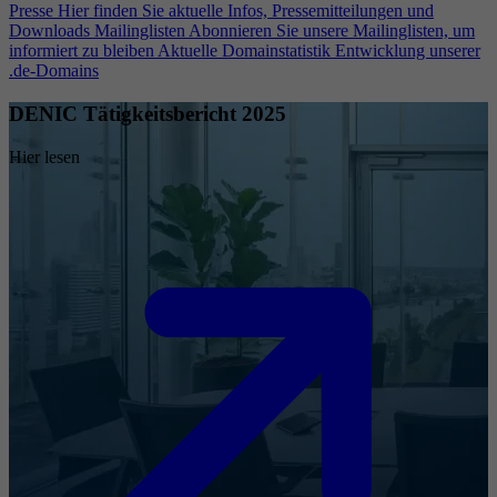
Presse
Hier finden Sie aktuelle Infos, Pressemitteilungen und
Downloads
Mailinglisten
Abonnieren Sie unsere Mailinglisten, um
informiert zu bleiben
Aktuelle Domainstatistik
Entwicklung unserer
.de-Domains
DENIC Tätigkeitsbericht 2025
Hier lesen