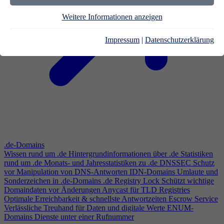
Weitere Informationen anzeigen
Impressum
|
Datenschutzerklärung
.de-Domains
Wissen rund um .de
Hintergrundinformationen über .de
Statistiken
rund um .de
Monats- und Jahresstatistiken zu .de
DNSSEC
Schutz
vor Manipulation von DNS-Antworten
IDN-Domains
Umlaute und
Sonderzeichen in .de-Domains
.de Registry Lock
Schützt wichtige
Domaindaten vor Änderungen
Anycast für TLD Registries
Optimale Erreichbarkeit & schnellste Antwortzeiten
Escrow Service
Verlässliche Treuhand für Daten und digitale Werte
ENUM-
Domains
Dienste unter einer Rufnummer