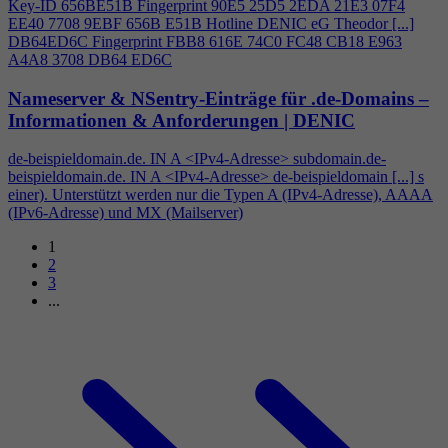
Key-ID 656BE51B Fingerprint 90E5 25D5 2EDA 21E3 07F
4
EE40 7708 9EBF 656B E51B Hotline DENIC eG Theodor [...]
DB64ED6C Fingerprint FBB8 616E 74C0 FC48 CB18 E963
A
4
A8 3708 DB64 ED6C
Nameserver & NSentry-Einträge für .de-Domains –
Informationen & Anforderungen | DENIC
de-beispieldomain.de. IN A <IPv
4
-Adresse> subdomain.de-
beispieldomain.de. IN A <IPv
4
-Adresse> de-beispieldomain [...] s
einer). Unterstützt werden nur die Typen A (IPv
4
-Adresse), AAAA
(IPv6-Adresse) und MX (Mailserver)
1
2
3
...