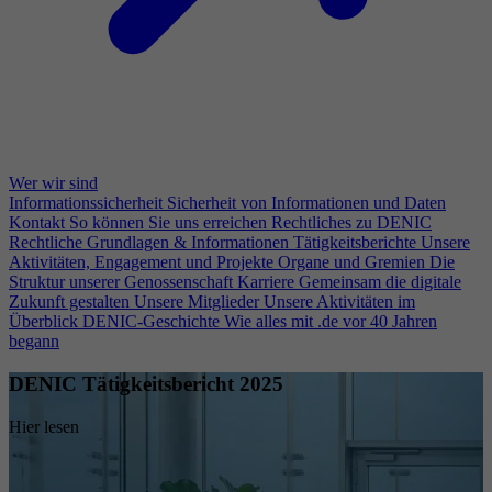
Wer wir sind
Informationssicherheit
Sicherheit von Informationen und Daten
Kontakt
So können Sie uns erreichen
Rechtliches zu DENIC
Rechtliche Grundlagen & Informationen
Tätigkeitsberichte
Unsere
Aktivitäten, Engagement und Projekte
Organe und Gremien
Die
Struktur unserer Genossenschaft
Karriere
Gemeinsam die digitale
Zukunft gestalten
Unsere Mitglieder
Unsere Aktivitäten im
Überblick
DENIC-Geschichte
Wie alles mit .de vor 40 Jahren
begann
DENIC Tätigkeitsbericht 2025
Hier lesen