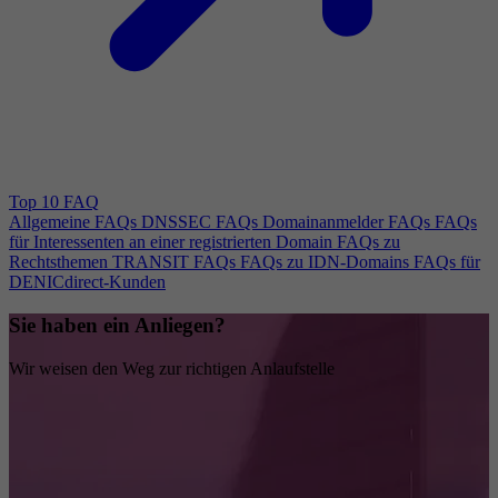
Top 10 FAQ
Allgemeine FAQs
DNSSEC FAQs
Domainanmelder FAQs
FAQs
für Interessenten an einer registrierten Domain
FAQs zu
Rechtsthemen
TRANSIT FAQs
FAQs zu IDN-Domains
FAQs für
DENICdirect-Kunden
Sie haben ein Anliegen?
Wir weisen den Weg zur richtigen Anlaufstelle