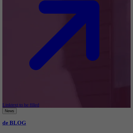
Linktext to be filled
News
de BLOG