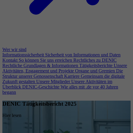
Wer wir sind
Informationssicherheit
Sicherheit von Informationen und Daten
Kontakt
So können Sie uns erreichen
Rechtliches zu DENIC
Rechtliche Grundlagen & Informationen
Tätigkeitsberichte
Unsere
Aktivitäten, Engagement und Projekte
Organe und Gremien
Die
Struktur unserer Genossenschaft
Karriere
Gemeinsam die digitale
Zukunft gestalten
Unsere Mitglieder
Unsere Aktivitäten im
Überblick
DENIC-Geschichte
Wie alles mit .de vor 40 Jahren
begann
DENIC Tätigkeitsbericht 2025
Hier lesen