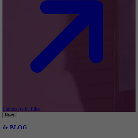
Linktext to be filled
News
de BLOG