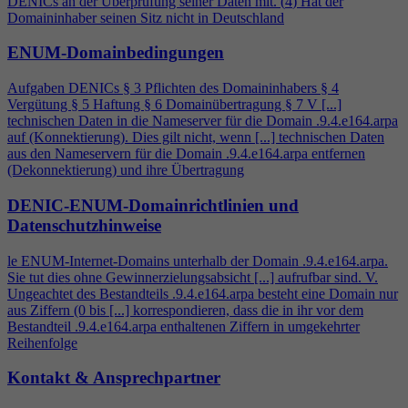
DENICs an der Überprüfung seiner Daten mit. (
4
) Hat der
Domaininhaber seinen Sitz nicht in Deutschland
ENUM-Domainbedingungen
Aufgaben DENICs § 3 Pflichten des Domaininhabers §
4
Vergütung § 5 Haftung § 6 Domainübertragung § 7 V [...]
technischen Daten in die Nameserver für die Domain .9.
4
.e164.arpa
auf (Konnektierung). Dies gilt nicht, wenn [...] technischen Daten
aus den Nameservern für die Domain .9.
4
.e164.arpa entfernen
(Dekonnektierung) und ihre Übertragung
DENIC-ENUM-Domainrichtlinien und
Datenschutzhinweise
le ENUM-Internet-Domains unterhalb der Domain .9.
4
.e164.arpa.
Sie tut dies ohne Gewinnerzielungsabsicht [...] aufrufbar sind. V.
Ungeachtet des Bestandteils .9.
4
.e164.arpa besteht eine Domain nur
aus Ziffern (0 bis [...] korrespondieren, dass die in ihr vor dem
Bestandteil .9.
4
.e164.arpa enthaltenen Ziffern in umgekehrter
Reihenfolge
Kontakt & Ansprechpartner