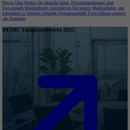
Presse
Hier finden Sie aktuelle Infos, Pressemitteilungen und
Downloads
Mailinglisten
Abonnieren Sie unsere Mailinglisten, um
informiert zu bleiben
Aktuelle Domainstatistik
Entwicklung unserer
.de-Domains
DENIC Tätigkeitsbericht 2025
Hier lesen