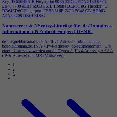
Key-ID 656BE51B Fingerprint 90E5 25D5 2EDA 21E3 07F
4
EE40 7708 9EBF 656B E51B Hotline DENIC eG Theodor [...]
DB64ED6C Fingerprint FBB8 616E 74C0 FC48 CB18 E963
A
4
A8 3708 DB64 ED6C
Nameserver & NSentry-Einträge für .de-Domains –
Informationen & Anforderungen | DENIC
de-beispieldomain.de. IN A <IPv
4
-Adresse> subdomain.de-
beispieldomain.de. IN A <IPv
4
-Adresse> de-beispieldomain [...] s
einer). Unterstützt werden nur die Typen A (IPv
4
-Adresse), AAAA
(IPv6-Adresse) und MX (Mailserver)
1
2
3
...