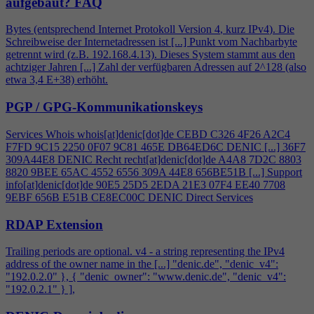
aufgebaut?
FAQ
Bytes (entsprechend Internet Protokoll Version
4
, kurz IPv
4
). Die
Schreibweise der Internetadressen ist [...] Punkt vom Nachbarbyte
getrennt wird (z.B. 192.168.
4
.13). Dieses System stammt aus den
achtziger Jahren [...] Zahl der verfügbaren Adressen auf 2^128 (also
etwa 3,
4
E+38) erhöht.
PGP / GPG-Kommunikationskeys
Services Whois whois[at]denic[dot]de CEBD C326
4
F26 A2C
4
F7FD 9C15 2250 0F07 9C81 465E DB64ED6C DENIC [...] 36F7
309A44E8 DENIC Recht recht[at]denic[dot]de A
4
A8 7D2C 8803
8820 9BEE 65AC 4552 6556 309A 44E8 656BE51B [...] Support
info[at]denic[dot]de 90E5 25D5 2EDA 21E3 07F
4
EE40 7708
9EBF 656B E51B CE8EC00C DENIC Direct Services
RDAP Extension
Trailing periods are optional. v
4
- a string representing the IPv
4
address of the owner name in the [...] "denic.de", "denic_v
4
":
"192.0.2.0" }, { "denic_owner": "www.denic.de", "denic_v
4
":
"192.0.2.1" } ],