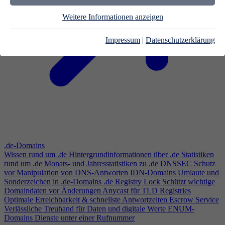
Weitere Informationen anzeigen
Impressum
|
Datenschutzerklärung
.de-Domains
Wissen rund um .de
Hintergrundinformationen über .de
Statistiken
rund um .de
Monats- und Jahresstatistiken zu .de
DNSSEC
Schutz
vor Manipulation von DNS-Antworten
IDN-Domains
Umlaute und
Sonderzeichen in .de-Domains
.de Registry Lock
Schützt wichtige
Domaindaten vor Änderungen
Anycast für TLD Registries
Optimale Erreichbarkeit & schnellste Antwortzeiten
Escrow Service
Verlässliche Treuhand für Daten und digitale Werte
ENUM-
Domains
Dienste unter einer Rufnummer