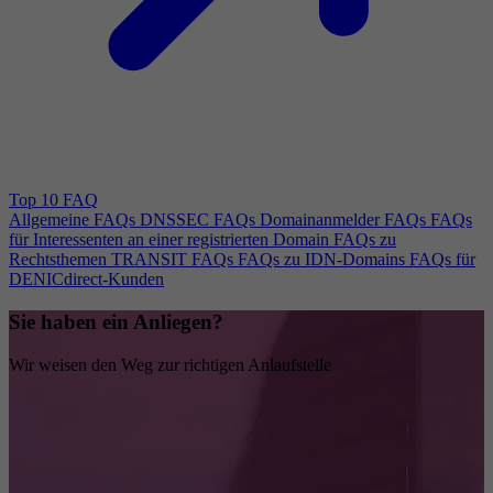
Top 10 FAQ
Allgemeine FAQs
DNSSEC FAQs
Domainanmelder FAQs
FAQs
für Interessenten an einer registrierten Domain
FAQs zu
Rechtsthemen
TRANSIT FAQs
FAQs zu IDN-Domains
FAQs für
DENICdirect-Kunden
Sie haben ein Anliegen?
Wir weisen den Weg zur richtigen Anlaufstelle