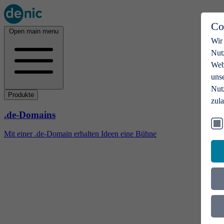
Co
Open main menu
Wir
Nut
Webs
uns
Nut
Produkte
zul
.de-Domains
Mit einer .de-Domain erhalten Ideen eine Bühne