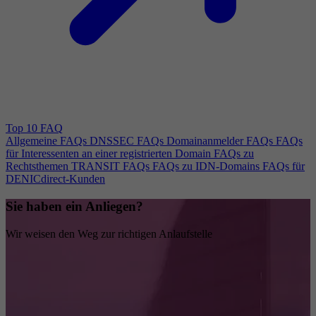
Top 10 FAQ
Allgemeine FAQs
DNSSEC FAQs
Domainanmelder FAQs
FAQs
für Interessenten an einer registrierten Domain
FAQs zu
Rechtsthemen
TRANSIT FAQs
FAQs zu IDN-Domains
FAQs für
DENICdirect-Kunden
Sie haben ein Anliegen?
Wir weisen den Weg zur richtigen Anlaufstelle