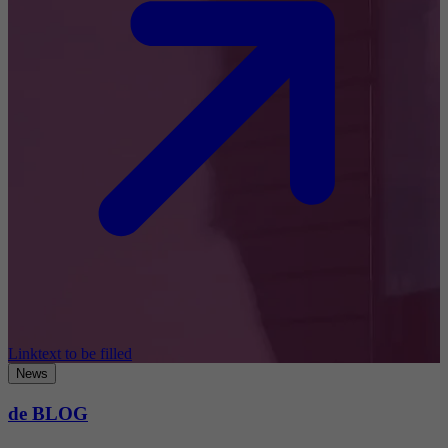
Linktext to be filled
News
de BLOG