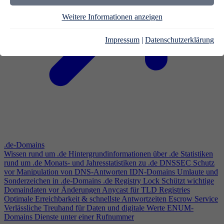
Weitere Informationen anzeigen
Impressum
|
Datenschutzerklärung
.de-Domains
Wissen rund um .de
Hintergrundinformationen über .de
Statistiken
rund um .de
Monats- und Jahresstatistiken zu .de
DNSSEC
Schutz
vor Manipulation von DNS-Antworten
IDN-Domains
Umlaute und
Sonderzeichen in .de-Domains
.de Registry Lock
Schützt wichtige
Domaindaten vor Änderungen
Anycast für TLD Registries
Optimale Erreichbarkeit & schnellste Antwortzeiten
Escrow Service
Verlässliche Treuhand für Daten und digitale Werte
ENUM-
Domains
Dienste unter einer Rufnummer