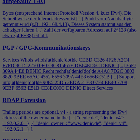
aufgebaut?
FAQ
Bytes (entsprechend Internet Protokoll Version
4
, kurz IPv
4
). Die
Schreibweise der Internetadressen ist [...] Punkt vom Nachbarbyte
getrennt wird (z.B. 192.168.
4
.13). Dieses System stammt aus den
achtziger Jahren [...] Zahl der verfügbaren Adressen auf 2^128 (also
etwa 3,
4
E+38) erhöht.
PGP / GPG-Kommunikationskeys
Services Whois whois[at]denic[dot]de CEBD C326
4
F26 A2C
4
F7FD 9C15 2250 0F07 9C81 465E DB64ED6C DENIC [...] 36F7
309A44E8 DENIC Recht recht[at]denic[dot]de A
4
A8 7D2C 8803
8820 9BEE 65AC 4552 6556 309A 44E8 656BE51B [...] Support
info[at]denic[dot]de 90E5 25D5 2EDA 21E3 07F
4
EE40 7708
9EBF 656B E51B CE8EC00C DENIC Direct Services
RDAP Extension
Trailing periods are optional. v
4
- a string representing the IPv
4
address of the owner name in the [...] "denic.de", "denic_v
4
":
"192.0.2.0" }, { "denic_owner": "www.denic.de", "denic_v
4
":
"192.0.2.1" } ],