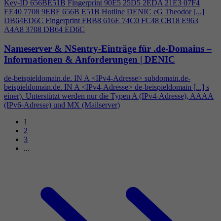
Key-ID 656BE51B Fingerprint 90E5 25D5 2EDA 21E3 07F
4
EE40 7708 9EBF 656B E51B Hotline DENIC eG Theodor [...]
DB64ED6C Fingerprint FBB8 616E 74C0 FC48 CB18 E963
A
4
A8 3708 DB64 ED6C
Nameserver & NSentry-Einträge für .de-Domains –
Informationen & Anforderungen | DENIC
de-beispieldomain.de. IN A <IPv
4
-Adresse> subdomain.de-
beispieldomain.de. IN A <IPv
4
-Adresse> de-beispieldomain [...] s
einer). Unterstützt werden nur die Typen A (IPv
4
-Adresse), AAAA
(IPv6-Adresse) und MX (Mailserver)
1
2
3
...