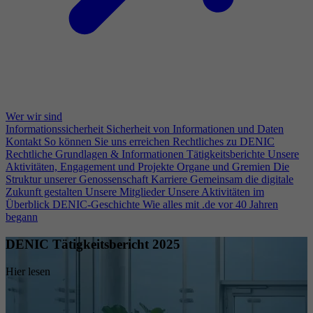
Wer wir sind
Informationssicherheit
Sicherheit von Informationen und Daten
Kontakt
So können Sie uns erreichen
Rechtliches zu DENIC
Rechtliche Grundlagen & Informationen
Tätigkeitsberichte
Unsere
Aktivitäten, Engagement und Projekte
Organe und Gremien
Die
Struktur unserer Genossenschaft
Karriere
Gemeinsam die digitale
Zukunft gestalten
Unsere Mitglieder
Unsere Aktivitäten im
Überblick
DENIC-Geschichte
Wie alles mit .de vor 40 Jahren
begann
DENIC Tätigkeitsbericht 2025
Hier lesen