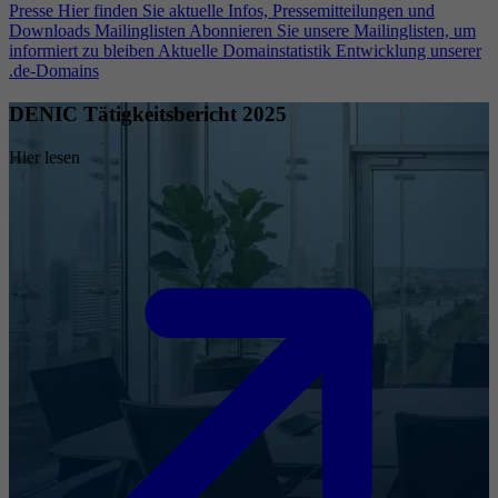
Presse
Hier finden Sie aktuelle Infos, Pressemitteilungen und
Downloads
Mailinglisten
Abonnieren Sie unsere Mailinglisten, um
informiert zu bleiben
Aktuelle Domainstatistik
Entwicklung unserer
.de-Domains
DENIC Tätigkeitsbericht 2025
Hier lesen