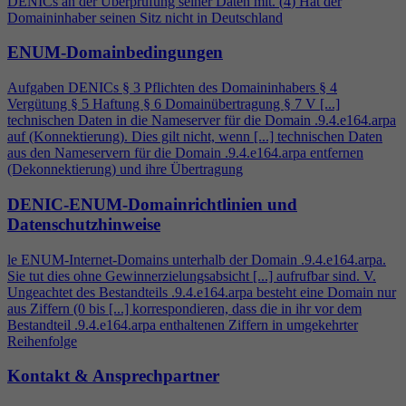
DENICs an der Überprüfung seiner Daten mit. (
4
) Hat der
Domaininhaber seinen Sitz nicht in Deutschland
ENUM-Domainbedingungen
Aufgaben DENICs § 3 Pflichten des Domaininhabers §
4
Vergütung § 5 Haftung § 6 Domainübertragung § 7 V [...]
technischen Daten in die Nameserver für die Domain .9.
4
.e164.arpa
auf (Konnektierung). Dies gilt nicht, wenn [...] technischen Daten
aus den Nameservern für die Domain .9.
4
.e164.arpa entfernen
(Dekonnektierung) und ihre Übertragung
DENIC-ENUM-Domainrichtlinien und
Datenschutzhinweise
le ENUM-Internet-Domains unterhalb der Domain .9.
4
.e164.arpa.
Sie tut dies ohne Gewinnerzielungsabsicht [...] aufrufbar sind. V.
Ungeachtet des Bestandteils .9.
4
.e164.arpa besteht eine Domain nur
aus Ziffern (0 bis [...] korrespondieren, dass die in ihr vor dem
Bestandteil .9.
4
.e164.arpa enthaltenen Ziffern in umgekehrter
Reihenfolge
Kontakt & Ansprechpartner