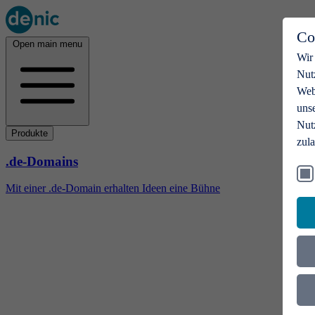
Co
Open main menu
Wir
Nut
Webs
uns
Nut
Produkte
zul
.de-Domains
Mit einer .de-Domain erhalten Ideen eine Bühne