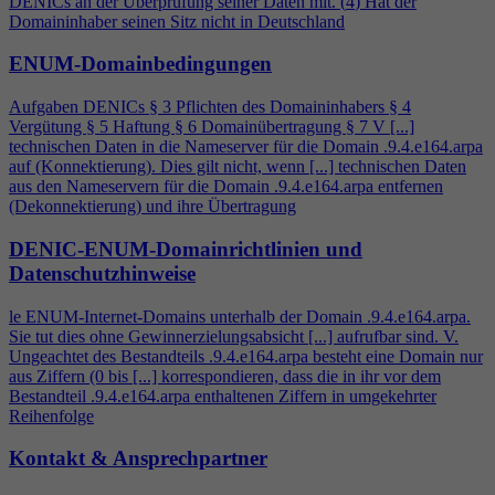
DENICs an der Überprüfung seiner Daten mit. (
4
) Hat der
Domaininhaber seinen Sitz nicht in Deutschland
ENUM-Domainbedingungen
Aufgaben DENICs § 3 Pflichten des Domaininhabers §
4
Vergütung § 5 Haftung § 6 Domainübertragung § 7 V [...]
technischen Daten in die Nameserver für die Domain .9.
4
.e164.arpa
auf (Konnektierung). Dies gilt nicht, wenn [...] technischen Daten
aus den Nameservern für die Domain .9.
4
.e164.arpa entfernen
(Dekonnektierung) und ihre Übertragung
DENIC-ENUM-Domainrichtlinien und
Datenschutzhinweise
le ENUM-Internet-Domains unterhalb der Domain .9.
4
.e164.arpa.
Sie tut dies ohne Gewinnerzielungsabsicht [...] aufrufbar sind. V.
Ungeachtet des Bestandteils .9.
4
.e164.arpa besteht eine Domain nur
aus Ziffern (0 bis [...] korrespondieren, dass die in ihr vor dem
Bestandteil .9.
4
.e164.arpa enthaltenen Ziffern in umgekehrter
Reihenfolge
Kontakt & Ansprechpartner