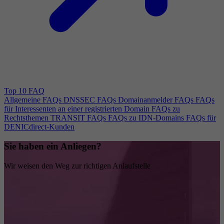
Top 10 FAQ
Allgemeine FAQs
DNSSEC FAQs
Domainanmelder FAQs
FAQs
für Interessenten an einer registrierten Domain
FAQs zu
Rechtsthemen
TRANSIT FAQs
FAQs zu IDN-Domains
FAQs für
DENICdirect-Kunden
Sie haben ein Anliegen?
Wir weisen den Weg zur richtigen Anlaufstelle