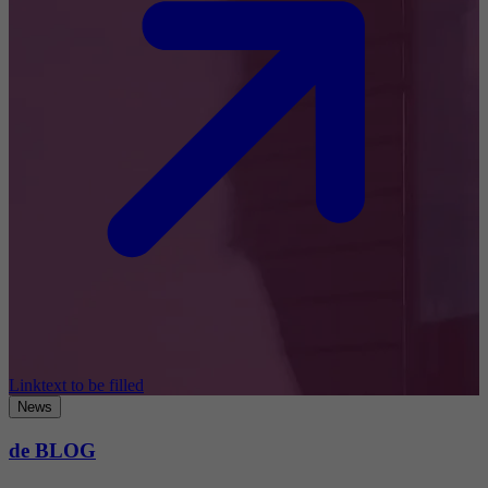
Linktext to be filled
News
de BLOG