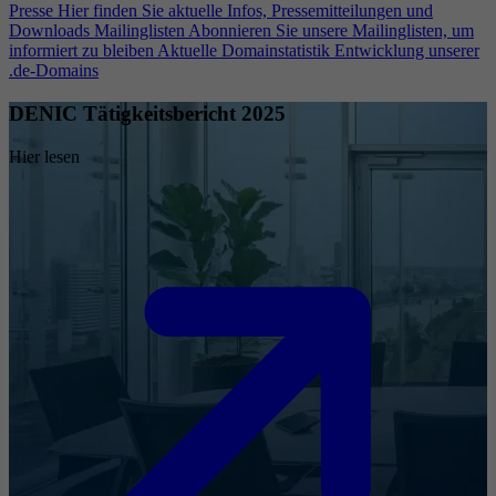
Presse
Hier finden Sie aktuelle Infos, Pressemitteilungen und
Downloads
Mailinglisten
Abonnieren Sie unsere Mailinglisten, um
informiert zu bleiben
Aktuelle Domainstatistik
Entwicklung unserer
.de-Domains
DENIC Tätigkeitsbericht 2025
Hier lesen