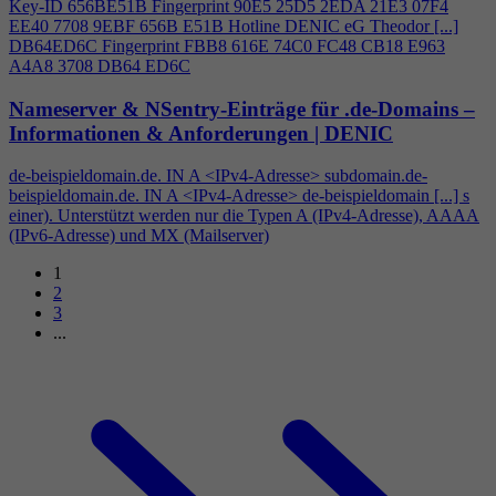
Key-ID 656BE51B Fingerprint 90E5 25D5 2EDA 21E3 07F
4
EE40 7708 9EBF 656B E51B Hotline DENIC eG Theodor [...]
DB64ED6C Fingerprint FBB8 616E 74C0 FC48 CB18 E963
A
4
A8 3708 DB64 ED6C
Nameserver & NSentry-Einträge für .de-Domains –
Informationen & Anforderungen | DENIC
de-beispieldomain.de. IN A <IPv
4
-Adresse> subdomain.de-
beispieldomain.de. IN A <IPv
4
-Adresse> de-beispieldomain [...] s
einer). Unterstützt werden nur die Typen A (IPv
4
-Adresse), AAAA
(IPv6-Adresse) und MX (Mailserver)
1
2
3
...