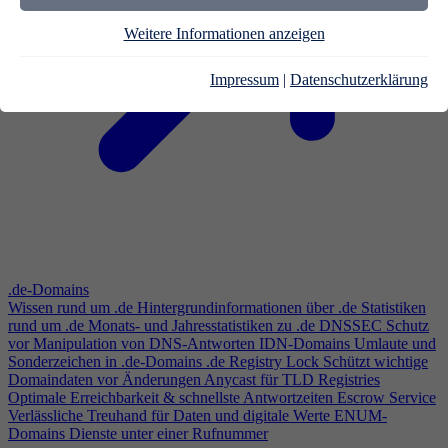
Weitere Informationen anzeigen
Impressum
|
Datenschutzerklärung
.de-Domains
Wissen rund um .de
Hintergrundinformationen über .de
Statistiken
rund um .de
Monats- und Jahresstatistiken zu .de
DNSSEC
Schutz
vor Manipulation von DNS-Antworten
IDN-Domains
Umlaute und
Sonderzeichen in .de-Domains
.de Registry Lock
Schützt wichtige
Domaindaten vor Änderungen
Anycast für TLD Registries
Optimale Erreichbarkeit & schnellste Antwortzeiten
Escrow Service
Verlässliche Treuhand für Daten und digitale Werte
ENUM-
Domains
Dienste unter einer Rufnummer