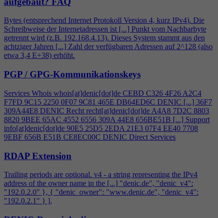
aufgebaut?
FAQ
Bytes (entsprechend Internet Protokoll Version
4
, kurz IPv
4
). Die
Schreibweise der Internetadressen ist [...] Punkt vom Nachbarbyte
getrennt wird (z.B. 192.168.
4
.13). Dieses System stammt aus den
achtziger Jahren [...] Zahl der verfügbaren Adressen auf 2^128 (also
etwa 3,
4
E+38) erhöht.
PGP / GPG-Kommunikationskeys
Services Whois whois[at]denic[dot]de CEBD C326
4
F26 A2C
4
F7FD 9C15 2250 0F07 9C81 465E DB64ED6C DENIC [...] 36F7
309A44E8 DENIC Recht recht[at]denic[dot]de A
4
A8 7D2C 8803
8820 9BEE 65AC 4552 6556 309A 44E8 656BE51B [...] Support
info[at]denic[dot]de 90E5 25D5 2EDA 21E3 07F
4
EE40 7708
9EBF 656B E51B CE8EC00C DENIC Direct Services
RDAP Extension
Trailing periods are optional. v
4
- a string representing the IPv
4
address of the owner name in the [...] "denic.de", "denic_v
4
":
"192.0.2.0" }, { "denic_owner": "www.denic.de", "denic_v
4
":
"192.0.2.1" } ],