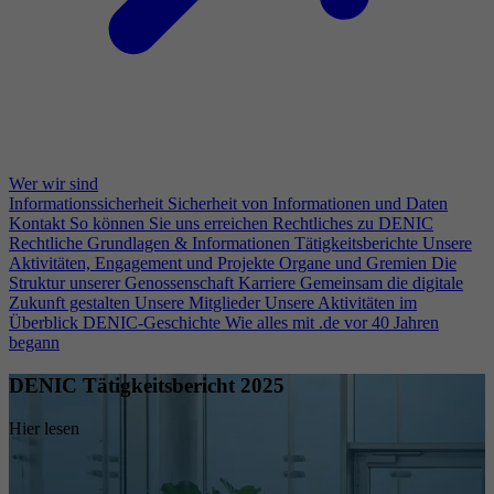
Wer wir sind
Informationssicherheit
Sicherheit von Informationen und Daten
Kontakt
So können Sie uns erreichen
Rechtliches zu DENIC
Rechtliche Grundlagen & Informationen
Tätigkeitsberichte
Unsere
Aktivitäten, Engagement und Projekte
Organe und Gremien
Die
Struktur unserer Genossenschaft
Karriere
Gemeinsam die digitale
Zukunft gestalten
Unsere Mitglieder
Unsere Aktivitäten im
Überblick
DENIC-Geschichte
Wie alles mit .de vor 40 Jahren
begann
DENIC Tätigkeitsbericht 2025
Hier lesen