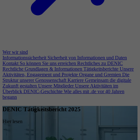
Wer wir sind
Informationssicherheit
Sicherheit von Informationen und Daten
Kontakt
So können Sie uns erreichen
Rechtliches zu DENIC
Rechtliche Grundlagen & Informationen
Tätigkeitsberichte
Unsere
Aktivitäten, Engagement und Projekte
Organe und Gremien
Die
Struktur unserer Genossenschaft
Karriere
Gemeinsam die digitale
Zukunft gestalten
Unsere Mitglieder
Unsere Aktivitäten im
Überblick
DENIC-Geschichte
Wie alles mit .de vor 40 Jahren
begann
DENIC Tätigkeitsbericht 2025
Hier lesen