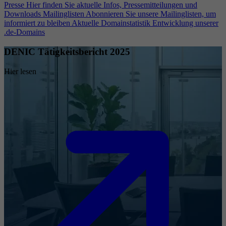
Presse
Hier finden Sie aktuelle Infos, Pressemitteilungen und
Downloads
Mailinglisten
Abonnieren Sie unsere Mailinglisten, um
informiert zu bleiben
Aktuelle Domainstatistik
Entwicklung unserer
.de-Domains
DENIC Tätigkeitsbericht 2025
Hier lesen