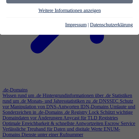
Weitere Informationen anzeigen
Impressum
|
Datenschutzerklärung
.de-Domains
Wissen rund um .de
Hintergrundinformationen über .de
Statistiken
rund um .de
Monats- und Jahresstatistiken zu .de
DNSSEC
Schutz
vor Manipulation von DNS-Antworten
IDN-Domains
Umlaute und
Sonderzeichen in .de-Domains
.de Registry Lock
Schützt wichtige
Domaindaten vor Änderungen
Anycast für TLD Registries
Optimale Erreichbarkeit & schnellste Antwortzeiten
Escrow Service
Verlässliche Treuhand für Daten und digitale Werte
ENUM-
Domains
Dienste unter einer Rufnummer