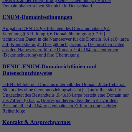
DENICs an der Überprüfung seiner Daten mit. (
4
) Hat der
Domaininhaber seinen Sitz nicht in Deutschland
ENUM-Domainbedingungen
Aufgaben DENICs § 3 Pflichten des Domaininhabers §
4
Vergütung § 5 Haftung § 6 Domainübertragung § 7 V [...]
technischen Daten in die Nameserver für die Domain .9.
4
.e164.arpa
auf (Konnektierung). Dies gilt nicht, wenn [...] technischen Daten
aus den Nameservern für die Domain .9.
4
.e164.arpa entfernen
(Dekonnektierung) und ihre Übertragung
DENIC-ENUM-Domainrichtlinien und
Datenschutzhinweise
le ENUM-Internet-Domains unterhalb der Domain .9.
4
.e164.arpa.
Sie tut dies ohne Gewinnerzielungsabsicht [...] aufrufbar sind. V.
Ungeachtet des Bestandteils .9.
4
.e164.arpa besteht eine Domain nur
aus Ziffern (0 bis [...] korrespondieren, dass die in ihr vor dem
Bestandteil .9.
4
.e164.arpa enthaltenen Ziffern in umgekehrter
Reihenfolge
Kontakt & Ansprechpartner