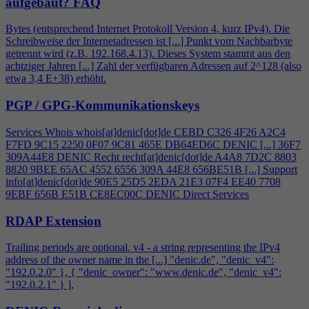
aufgebaut?
FAQ
Bytes (entsprechend Internet Protokoll Version
4
, kurz IPv
4
). Die
Schreibweise der Internetadressen ist [...] Punkt vom Nachbarbyte
getrennt wird (z.B. 192.168.
4
.13). Dieses System stammt aus den
achtziger Jahren [...] Zahl der verfügbaren Adressen auf 2^128 (also
etwa 3,
4
E+38) erhöht.
PGP / GPG-Kommunikationskeys
Services Whois whois[at]denic[dot]de CEBD C326
4
F26 A2C
4
F7FD 9C15 2250 0F07 9C81 465E DB64ED6C DENIC [...] 36F7
309A44E8 DENIC Recht recht[at]denic[dot]de A
4
A8 7D2C 8803
8820 9BEE 65AC 4552 6556 309A 44E8 656BE51B [...] Support
info[at]denic[dot]de 90E5 25D5 2EDA 21E3 07F
4
EE40 7708
9EBF 656B E51B CE8EC00C DENIC Direct Services
RDAP Extension
Trailing periods are optional. v
4
- a string representing the IPv
4
address of the owner name in the [...] "denic.de", "denic_v
4
":
"192.0.2.0" }, { "denic_owner": "www.denic.de", "denic_v
4
":
"192.0.2.1" } ],