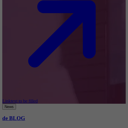
Linktext to be filled
News
de BLOG