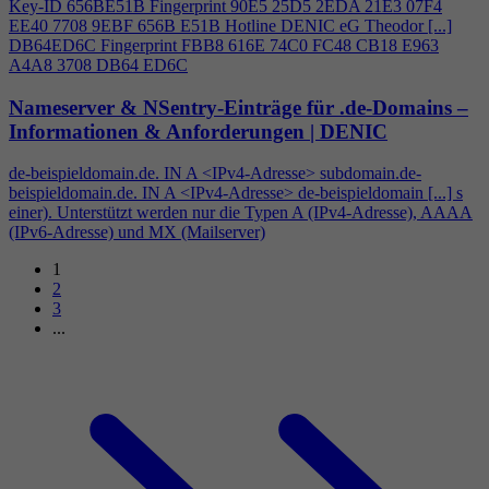
Key-ID 656BE51B Fingerprint 90E5 25D5 2EDA 21E3 07F
4
EE40 7708 9EBF 656B E51B Hotline DENIC eG Theodor [...]
DB64ED6C Fingerprint FBB8 616E 74C0 FC48 CB18 E963
A
4
A8 3708 DB64 ED6C
Nameserver & NSentry-Einträge für .de-Domains –
Informationen & Anforderungen | DENIC
de-beispieldomain.de. IN A <IPv
4
-Adresse> subdomain.de-
beispieldomain.de. IN A <IPv
4
-Adresse> de-beispieldomain [...] s
einer). Unterstützt werden nur die Typen A (IPv
4
-Adresse), AAAA
(IPv6-Adresse) und MX (Mailserver)
1
2
3
...