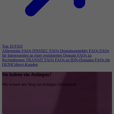
Top 10 FAQ
Allgemeine FAQs
DNSSEC FAQs
Domainanmelder FAQs
FAQs
für Interessenten an einer registrierten Domain
FAQs zu
Rechtsthemen
TRANSIT FAQs
FAQs zu IDN-Domains
FAQs für
DENICdirect-Kunden
Sie haben ein Anliegen?
Wir weisen den Weg zur richtigen Anlaufstelle