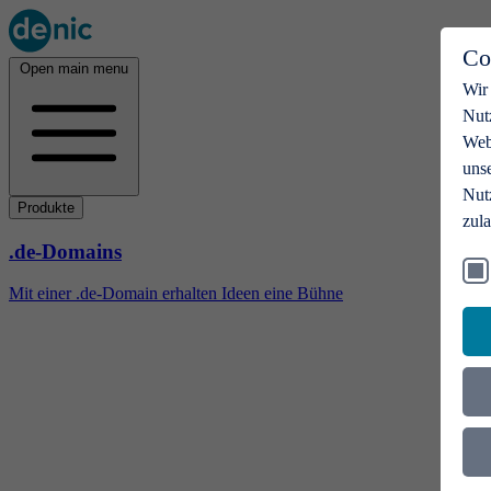
Co
Open main menu
Wir
Nut
Webs
uns
Nut
Produkte
zul
.de-Domains
Mit einer .de-Domain erhalten Ideen eine Bühne