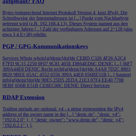
aufgebaut?
FAQ
Bytes (entsprechend Internet Protokoll Version
4
, kurz IPv
4
). Die
Schreibweise der Internetadressen ist [...] Punkt vom Nachbarbyte
getrennt wird (z.B. 192.168.
4
.13). Dieses System stammt aus den
achtziger Jahren [...] Zahl der verfügbaren Adressen auf 2^128 (also
etwa 3,
4
E+38) erhöht.
PGP / GPG-Kommunikationskeys
Services Whois whois[at]denic[dot]de CEBD C326
4
F26 A2C
4
F7FD 9C15 2250 0F07 9C81 465E DB64ED6C DENIC [...] 36F7
309A44E8 DENIC Recht recht[at]denic[dot]de A
4
A8 7D2C 8803
8820 9BEE 65AC 4552 6556 309A 44E8 656BE51B [...] Support
info[at]denic[dot]de 90E5 25D5 2EDA 21E3 07F
4
EE40 7708
9EBF 656B E51B CE8EC00C DENIC Direct Services
RDAP Extension
Trailing periods are optional. v
4
- a string representing the IPv
4
address of the owner name in the [...] "denic.de", "denic_v
4
":
"192.0.2.0" }, { "denic_owner": "www.denic.de", "denic_v
4
":
"192.0.2.1" } ],