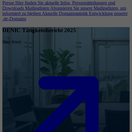
Presse
Hier finden Sie aktuelle Infos, Pressemitteilungen und
Downloads
Mailinglisten
Abonnieren Sie unsere Mailinglisten, um
informiert zu bleiben
Aktuelle Domainstatistik
Entwicklung unserer
.de-Domains
DENIC Tätigkeitsbericht 2025
Hier lesen