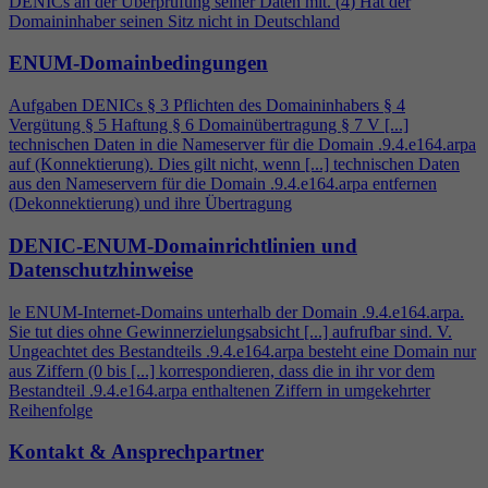
DENICs an der Überprüfung seiner Daten mit. (
4
) Hat der
Domaininhaber seinen Sitz nicht in Deutschland
ENUM-Domainbedingungen
Aufgaben DENICs § 3 Pflichten des Domaininhabers §
4
Vergütung § 5 Haftung § 6 Domainübertragung § 7 V [...]
technischen Daten in die Nameserver für die Domain .9.
4
.e164.arpa
auf (Konnektierung). Dies gilt nicht, wenn [...] technischen Daten
aus den Nameservern für die Domain .9.
4
.e164.arpa entfernen
(Dekonnektierung) und ihre Übertragung
DENIC-ENUM-Domainrichtlinien und
Datenschutzhinweise
le ENUM-Internet-Domains unterhalb der Domain .9.
4
.e164.arpa.
Sie tut dies ohne Gewinnerzielungsabsicht [...] aufrufbar sind. V.
Ungeachtet des Bestandteils .9.
4
.e164.arpa besteht eine Domain nur
aus Ziffern (0 bis [...] korrespondieren, dass die in ihr vor dem
Bestandteil .9.
4
.e164.arpa enthaltenen Ziffern in umgekehrter
Reihenfolge
Kontakt & Ansprechpartner