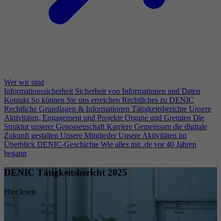
Wer wir sind
Informationssicherheit
Sicherheit von Informationen und Daten
Kontakt
So können Sie uns erreichen
Rechtliches zu DENIC
Rechtliche Grundlagen & Informationen
Tätigkeitsberichte
Unsere
Aktivitäten, Engagement und Projekte
Organe und Gremien
Die
Struktur unserer Genossenschaft
Karriere
Gemeinsam die digitale
Zukunft gestalten
Unsere Mitglieder
Unsere Aktivitäten im
Überblick
DENIC-Geschichte
Wie alles mit .de vor 40 Jahren
begann
DENIC Tätigkeitsbericht 2025
Hier lesen