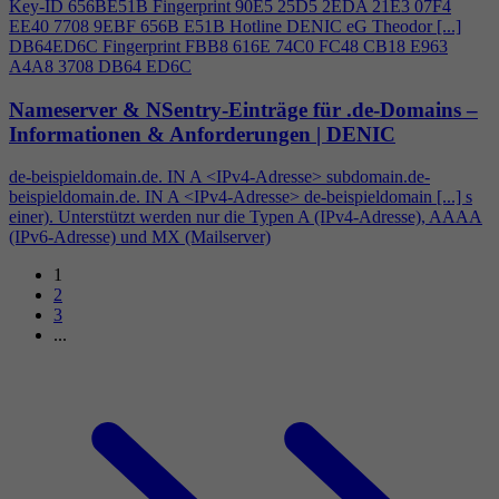
Key-ID 656BE51B Fingerprint 90E5 25D5 2EDA 21E3 07F
4
EE40 7708 9EBF 656B E51B Hotline DENIC eG Theodor [...]
DB64ED6C Fingerprint FBB8 616E 74C0 FC48 CB18 E963
A
4
A8 3708 DB64 ED6C
Nameserver & NSentry-Einträge für .de-Domains –
Informationen & Anforderungen | DENIC
de-beispieldomain.de. IN A <IPv
4
-Adresse> subdomain.de-
beispieldomain.de. IN A <IPv
4
-Adresse> de-beispieldomain [...] s
einer). Unterstützt werden nur die Typen A (IPv
4
-Adresse), AAAA
(IPv6-Adresse) und MX (Mailserver)
1
2
3
...