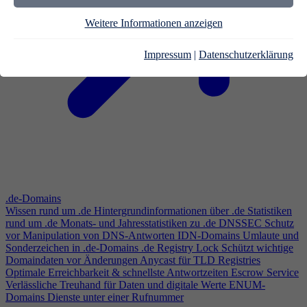
Weitere Informationen anzeigen
Impressum
|
Datenschutzerklärung
.de-Domains
Wissen rund um .de
Hintergrundinformationen über .de
Statistiken
rund um .de
Monats- und Jahresstatistiken zu .de
DNSSEC
Schutz
vor Manipulation von DNS-Antworten
IDN-Domains
Umlaute und
Sonderzeichen in .de-Domains
.de Registry Lock
Schützt wichtige
Domaindaten vor Änderungen
Anycast für TLD Registries
Optimale Erreichbarkeit & schnellste Antwortzeiten
Escrow Service
Verlässliche Treuhand für Daten und digitale Werte
ENUM-
Domains
Dienste unter einer Rufnummer