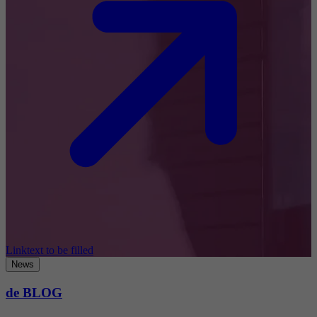
Linktext to be filled
News
de BLOG