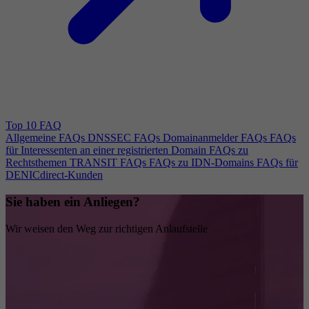
Top 10 FAQ
Allgemeine FAQs
DNSSEC FAQs
Domainanmelder FAQs
FAQs
für Interessenten an einer registrierten Domain
FAQs zu
Rechtsthemen
TRANSIT FAQs
FAQs zu IDN-Domains
FAQs für
DENICdirect-Kunden
Sie haben ein Anliegen?
Wir weisen den Weg zur richtigen Anlaufstelle