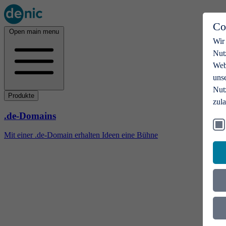
Co
Open main menu
Wir
Nut
Webs
uns
Nut
Produkte
zul
.de-Domains
Mit einer .de-Domain erhalten Ideen eine Bühne