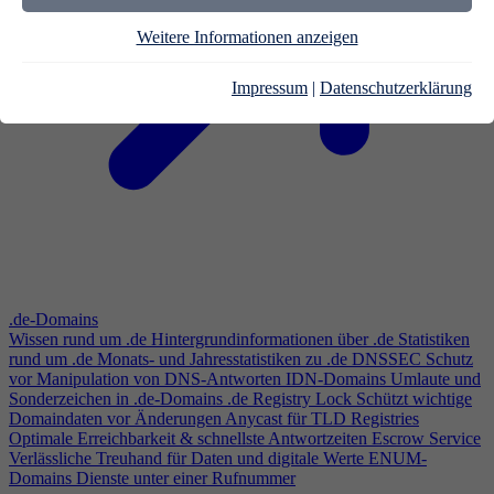
Weitere Informationen anzeigen
Impressum
|
Datenschutzerklärung
.de-Domains
Wissen rund um .de
Hintergrundinformationen über .de
Statistiken
rund um .de
Monats- und Jahresstatistiken zu .de
DNSSEC
Schutz
vor Manipulation von DNS-Antworten
IDN-Domains
Umlaute und
Sonderzeichen in .de-Domains
.de Registry Lock
Schützt wichtige
Domaindaten vor Änderungen
Anycast für TLD Registries
Optimale Erreichbarkeit & schnellste Antwortzeiten
Escrow Service
Verlässliche Treuhand für Daten und digitale Werte
ENUM-
Domains
Dienste unter einer Rufnummer