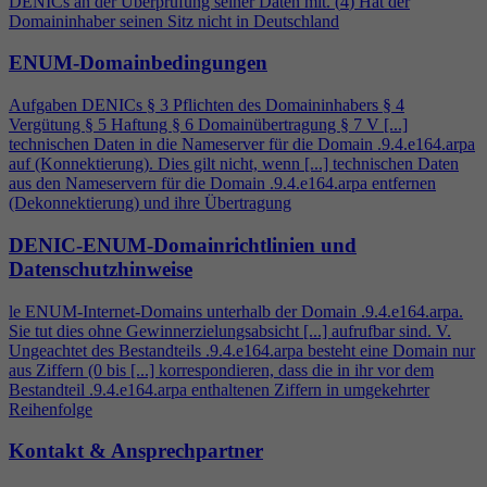
DENICs an der Überprüfung seiner Daten mit. (
4
) Hat der
Domaininhaber seinen Sitz nicht in Deutschland
ENUM-Domainbedingungen
Aufgaben DENICs § 3 Pflichten des Domaininhabers §
4
Vergütung § 5 Haftung § 6 Domainübertragung § 7 V [...]
technischen Daten in die Nameserver für die Domain .9.
4
.e164.arpa
auf (Konnektierung). Dies gilt nicht, wenn [...] technischen Daten
aus den Nameservern für die Domain .9.
4
.e164.arpa entfernen
(Dekonnektierung) und ihre Übertragung
DENIC-ENUM-Domainrichtlinien und
Datenschutzhinweise
le ENUM-Internet-Domains unterhalb der Domain .9.
4
.e164.arpa.
Sie tut dies ohne Gewinnerzielungsabsicht [...] aufrufbar sind. V.
Ungeachtet des Bestandteils .9.
4
.e164.arpa besteht eine Domain nur
aus Ziffern (0 bis [...] korrespondieren, dass die in ihr vor dem
Bestandteil .9.
4
.e164.arpa enthaltenen Ziffern in umgekehrter
Reihenfolge
Kontakt & Ansprechpartner