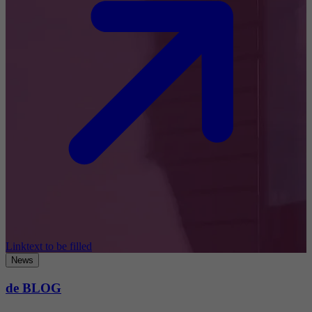
Linktext to be filled
News
de BLOG