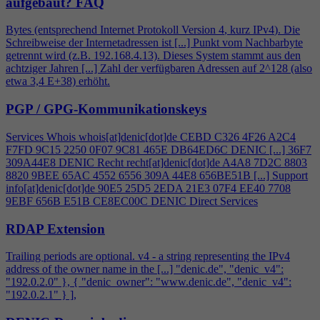
aufgebaut?
FAQ
Bytes (entsprechend Internet Protokoll Version
4
, kurz IPv
4
). Die
Schreibweise der Internetadressen ist [...] Punkt vom Nachbarbyte
getrennt wird (z.B. 192.168.
4
.13). Dieses System stammt aus den
achtziger Jahren [...] Zahl der verfügbaren Adressen auf 2^128 (also
etwa 3,
4
E+38) erhöht.
PGP / GPG-Kommunikationskeys
Services Whois whois[at]denic[dot]de CEBD C326
4
F26 A2C
4
F7FD 9C15 2250 0F07 9C81 465E DB64ED6C DENIC [...] 36F7
309A44E8 DENIC Recht recht[at]denic[dot]de A
4
A8 7D2C 8803
8820 9BEE 65AC 4552 6556 309A 44E8 656BE51B [...] Support
info[at]denic[dot]de 90E5 25D5 2EDA 21E3 07F
4
EE40 7708
9EBF 656B E51B CE8EC00C DENIC Direct Services
RDAP Extension
Trailing periods are optional. v
4
- a string representing the IPv
4
address of the owner name in the [...] "denic.de", "denic_v
4
":
"192.0.2.0" }, { "denic_owner": "www.denic.de", "denic_v
4
":
"192.0.2.1" } ],