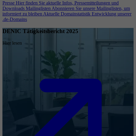
Presse
Hier finden Sie aktuelle Infos, Pressemitteilungen und
Downloads
Mailinglisten
Abonnieren Sie unsere Mailinglisten, um
informiert zu bleiben
Aktuelle Domainstatistik
Entwicklung unserer
.de-Domains
DENIC Tätigkeitsbericht 2025
Hier lesen