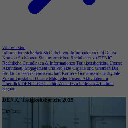
Wer wir sind
Informationssicherheit
Sicherheit von Informationen und Daten
Kontakt
So können Sie uns erreichen
Rechtliches zu DENIC
Rechtliche Grundlagen & Informationen
Tätigkeitsberichte
Unsere
Aktivitäten, Engagement und Projekte
Organe und Gremien
Die
Struktur unserer Genossenschaft
Karriere
Gemeinsam die digitale
Zukunft gestalten
Unsere Mitglieder
Unsere Aktivitäten im
Überblick
DENIC-Geschichte
Wie alles mit .de vor 40 Jahren
begann
DENIC Tätigkeitsbericht 2025
Hier lesen