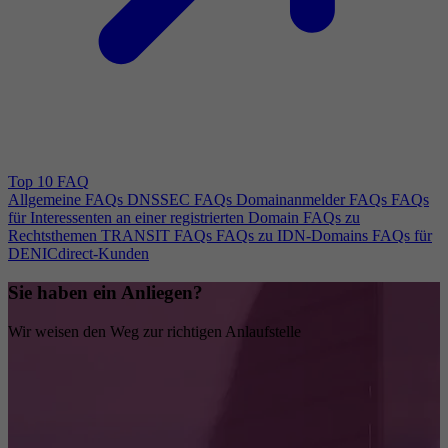
Top 10 FAQ
Allgemeine FAQs
DNSSEC FAQs
Domainanmelder FAQs
FAQs
für Interessenten an einer registrierten Domain
FAQs zu
Rechtsthemen
TRANSIT FAQs
FAQs zu IDN-Domains
FAQs für
DENICdirect-Kunden
Sie haben ein Anliegen?
Wir weisen den Weg zur richtigen Anlaufstelle