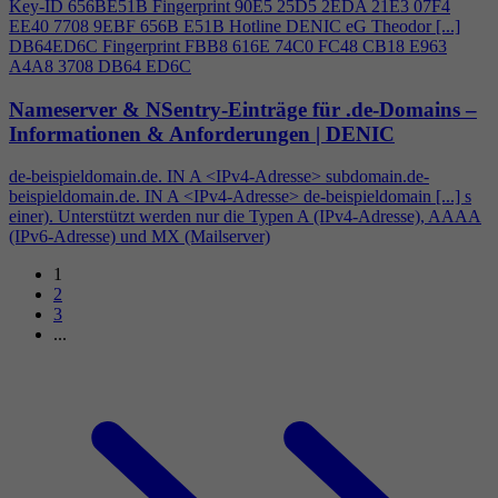
Key-ID 656BE51B Fingerprint 90E5 25D5 2EDA 21E3 07F
4
EE40 7708 9EBF 656B E51B Hotline DENIC eG Theodor [...]
DB64ED6C Fingerprint FBB8 616E 74C0 FC48 CB18 E963
A
4
A8 3708 DB64 ED6C
Nameserver & NSentry-Einträge für .de-Domains –
Informationen & Anforderungen | DENIC
de-beispieldomain.de. IN A <IPv
4
-Adresse> subdomain.de-
beispieldomain.de. IN A <IPv
4
-Adresse> de-beispieldomain [...] s
einer). Unterstützt werden nur die Typen A (IPv
4
-Adresse), AAAA
(IPv6-Adresse) und MX (Mailserver)
1
2
3
...