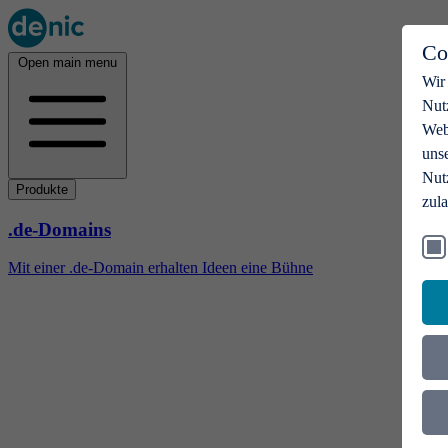
Co
Open main menu
Wir
Nut
Webs
uns
Nut
Produkte
zul
.de-Domains
Mit einer .de-Domain erhalten Ideen eine Bühne