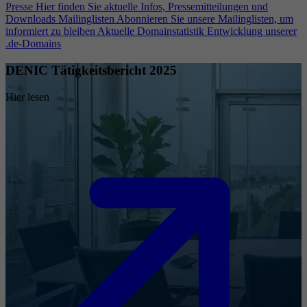
Presse
Hier finden Sie aktuelle Infos, Pressemitteilungen und
Downloads
Mailinglisten
Abonnieren Sie unsere Mailinglisten, um
informiert zu bleiben
Aktuelle Domainstatistik
Entwicklung unserer
.de-Domains
DENIC Tätigkeitsbericht 2025
Hier lesen