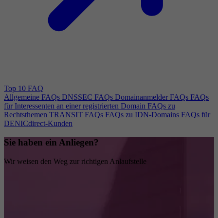
Top 10 FAQ
Allgemeine FAQs
DNSSEC FAQs
Domainanmelder FAQs
FAQs
für Interessenten an einer registrierten Domain
FAQs zu
Rechtsthemen
TRANSIT FAQs
FAQs zu IDN-Domains
FAQs für
DENICdirect-Kunden
Sie haben ein Anliegen?
Wir weisen den Weg zur richtigen Anlaufstelle