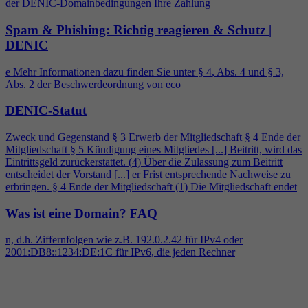
der DENIC-Domainbedingungen Ihre Zahlung
Spam & Phishing: Richtig reagieren & Schutz |
DENIC
e Mehr Informationen dazu finden Sie unter §
4
, Abs.
4
und § 3,
Abs. 2 der Beschwerdeordnung von eco
DENIC-Statut
Zweck und Gegenstand § 3 Erwerb der Mitgliedschaft §
4
Ende der
Mitgliedschaft § 5 Kündigung eines Mitgliedes [...] Beitritt, wird das
Eintrittsgeld zurückerstattet. (
4
) Über die Zulassung zum Beitritt
entscheidet der Vorstand [...] er Frist entsprechende Nachweise zu
erbringen. §
4
Ende der Mitgliedschaft (1) Die Mitgliedschaft endet
Was ist eine Domain?
FAQ
n, d.h. Ziffernfolgen wie z.B. 192.0.2.42 für IPv
4
oder
2001:DB8::1234:DE:1C für IPv6, die jeden Rechner