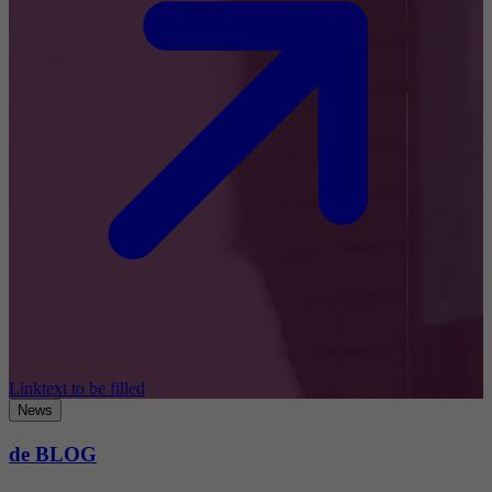
Linktext to be filled
News
de BLOG