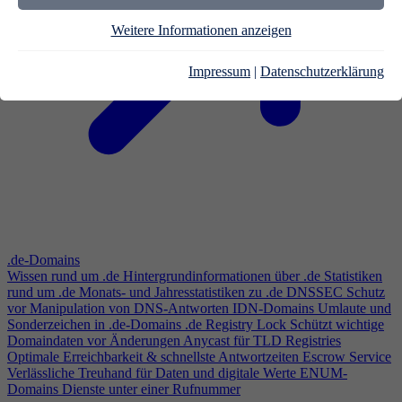
Weitere Informationen anzeigen
Impressum
|
Datenschutzerklärung
.de-Domains
Wissen rund um .de
Hintergrundinformationen über .de
Statistiken
rund um .de
Monats- und Jahresstatistiken zu .de
DNSSEC
Schutz
vor Manipulation von DNS-Antworten
IDN-Domains
Umlaute und
Sonderzeichen in .de-Domains
.de Registry Lock
Schützt wichtige
Domaindaten vor Änderungen
Anycast für TLD Registries
Optimale Erreichbarkeit & schnellste Antwortzeiten
Escrow Service
Verlässliche Treuhand für Daten und digitale Werte
ENUM-
Domains
Dienste unter einer Rufnummer