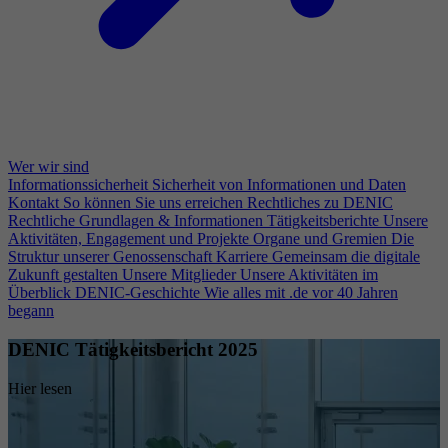
Wer wir sind
Informationssicherheit
Sicherheit von Informationen und Daten
Kontakt
So können Sie uns erreichen
Rechtliches zu DENIC
Rechtliche Grundlagen & Informationen
Tätigkeitsberichte
Unsere
Aktivitäten, Engagement und Projekte
Organe und Gremien
Die
Struktur unserer Genossenschaft
Karriere
Gemeinsam die digitale
Zukunft gestalten
Unsere Mitglieder
Unsere Aktivitäten im
Überblick
DENIC-Geschichte
Wie alles mit .de vor 40 Jahren
begann
DENIC Tätigkeitsbericht 2025
Hier lesen