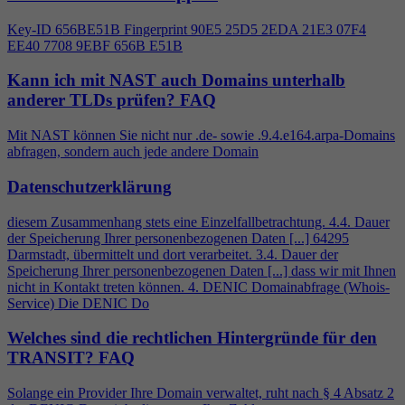
Key-ID 656BE51B Fingerprint 90E5 25D5 2EDA 21E3 07F
4
EE40 7708 9EBF 656B E51B
Kann ich mit NAST auch Domains unterhalb
anderer TLDs prüfen?
FAQ
Mit NAST können Sie nicht nur .de- sowie .9.
4
.e164.arpa-Domains
abfragen, sondern auch jede andere Domain
Datenschutzerklärung
diesem Zusammenhang stets eine Einzelfallbetrachtung.
4
.
4
. Dauer
der Speicherung Ihrer personenbezogenen Daten [...] 64295
Darmstadt, übermittelt und dort verarbeitet. 3.
4
. Dauer der
Speicherung Ihrer personenbezogenen Daten [...] dass wir mit Ihnen
nicht in Kontakt treten können.
4
. DENIC Domainabfrage (Whois-
Service) Die DENIC Do
Welches sind die rechtlichen Hintergründe für den
TRANSIT?
FAQ
Solange ein Provider Ihre Domain verwaltet, ruht nach §
4
Absatz 2