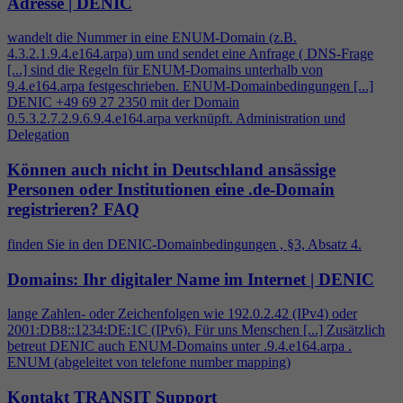
Adresse | DENIC
wandelt die Nummer in eine ENUM-Domain (z.B.
4
.3.2.1.9.
4
.e164.arpa) um und sendet eine Anfrage ( DNS-Frage
[...] sind die Regeln für ENUM-Domains unterhalb von
9.
4
.e164.arpa festgeschrieben. ENUM-Domainbedingungen [...]
DENIC +49 69 27 2350 mit der Domain
0.5.3.2.7.2.9.6.9.
4
.e164.arpa verknüpft. Administration und
Delegation
Können auch nicht in Deutschland ansässige
Personen oder Institutionen eine .de-Domain
registrieren?
FAQ
finden Sie in den DENIC-Domainbedingungen , §3, Absatz
4
.
Domains: Ihr digitaler Name im Internet | DENIC
lange Zahlen- oder Zeichenfolgen wie 192.0.2.42 (IPv
4
) oder
2001:DB8::1234:DE:1C (IPv6). Für uns Menschen [...] Zusätzlich
betreut DENIC auch ENUM-Domains unter .9.
4
.e164.arpa .
ENUM (abgeleitet von telefone number mapping)
Kontakt TRANSIT Support