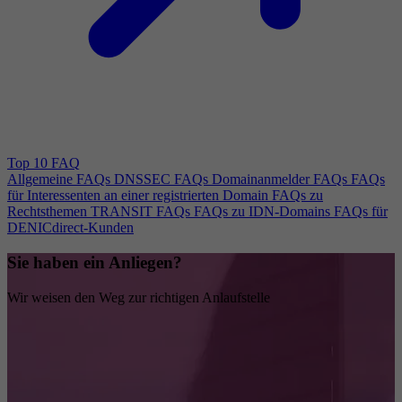
Top 10 FAQ
Allgemeine FAQs
DNSSEC FAQs
Domainanmelder FAQs
FAQs
für Interessenten an einer registrierten Domain
FAQs zu
Rechtsthemen
TRANSIT FAQs
FAQs zu IDN-Domains
FAQs für
DENICdirect-Kunden
Sie haben ein Anliegen?
Wir weisen den Weg zur richtigen Anlaufstelle