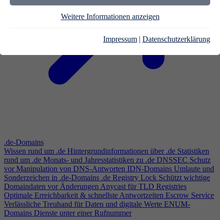
Weitere Informationen anzeigen
Impressum
|
Datenschutzerklärung
.de-Domains
Wissen rund um .de
Hintergrundinformationen über .de
Statistiken
rund um .de
Monats- und Jahresstatistiken zu .de
DNSSEC
Schutz
vor Manipulation von DNS-Antworten
IDN-Domains
Umlaute und
Sonderzeichen in .de-Domains
.de Registry Lock
Schützt wichtige
Domaindaten vor Änderungen
Anycast für TLD Registries
Optimale Erreichbarkeit & schnellste Antwortzeiten
Escrow Service
Verlässliche Treuhand für Daten und digitale Werte
ENUM-
Domains
Dienste unter einer Rufnummer