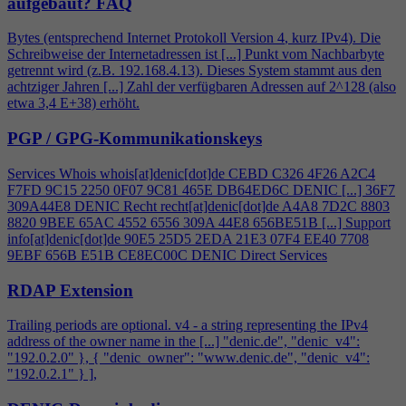
aufgebaut?
FAQ
Bytes (entsprechend Internet Protokoll Version
4
, kurz IPv
4
). Die
Schreibweise der Internetadressen ist [...] Punkt vom Nachbarbyte
getrennt wird (z.B. 192.168.
4
.13). Dieses System stammt aus den
achtziger Jahren [...] Zahl der verfügbaren Adressen auf 2^128 (also
etwa 3,
4
E+38) erhöht.
PGP / GPG-Kommunikationskeys
Services Whois whois[at]denic[dot]de CEBD C326
4
F26 A2C
4
F7FD 9C15 2250 0F07 9C81 465E DB64ED6C DENIC [...] 36F7
309A44E8 DENIC Recht recht[at]denic[dot]de A
4
A8 7D2C 8803
8820 9BEE 65AC 4552 6556 309A 44E8 656BE51B [...] Support
info[at]denic[dot]de 90E5 25D5 2EDA 21E3 07F
4
EE40 7708
9EBF 656B E51B CE8EC00C DENIC Direct Services
RDAP Extension
Trailing periods are optional. v
4
- a string representing the IPv
4
address of the owner name in the [...] "denic.de", "denic_v
4
":
"192.0.2.0" }, { "denic_owner": "www.denic.de", "denic_v
4
":
"192.0.2.1" } ],