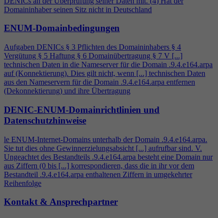
DENICs an der Überprüfung seiner Daten mit. (
4
) Hat der
Domaininhaber seinen Sitz nicht in Deutschland
ENUM-Domainbedingungen
Aufgaben DENICs § 3 Pflichten des Domaininhabers §
4
Vergütung § 5 Haftung § 6 Domainübertragung § 7 V [...]
technischen Daten in die Nameserver für die Domain .9.
4
.e164.arpa
auf (Konnektierung). Dies gilt nicht, wenn [...] technischen Daten
aus den Nameservern für die Domain .9.
4
.e164.arpa entfernen
(Dekonnektierung) und ihre Übertragung
DENIC-ENUM-Domainrichtlinien und
Datenschutzhinweise
le ENUM-Internet-Domains unterhalb der Domain .9.
4
.e164.arpa.
Sie tut dies ohne Gewinnerzielungsabsicht [...] aufrufbar sind. V.
Ungeachtet des Bestandteils .9.
4
.e164.arpa besteht eine Domain nur
aus Ziffern (0 bis [...] korrespondieren, dass die in ihr vor dem
Bestandteil .9.
4
.e164.arpa enthaltenen Ziffern in umgekehrter
Reihenfolge
Kontakt & Ansprechpartner