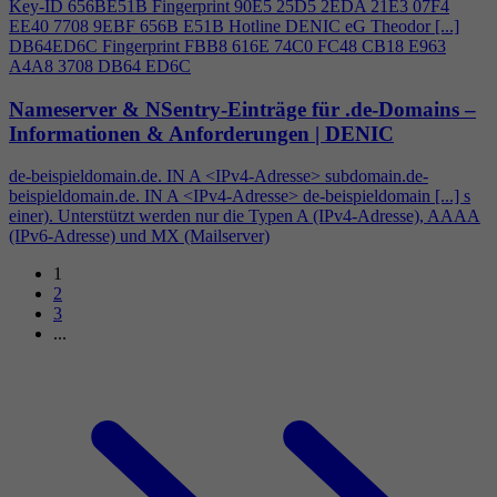
Key-ID 656BE51B Fingerprint 90E5 25D5 2EDA 21E3 07F
4
EE40 7708 9EBF 656B E51B Hotline DENIC eG Theodor [...]
DB64ED6C Fingerprint FBB8 616E 74C0 FC48 CB18 E963
A
4
A8 3708 DB64 ED6C
Nameserver & NSentry-Einträge für .de-Domains –
Informationen & Anforderungen | DENIC
de-beispieldomain.de. IN A <IPv
4
-Adresse> subdomain.de-
beispieldomain.de. IN A <IPv
4
-Adresse> de-beispieldomain [...] s
einer). Unterstützt werden nur die Typen A (IPv
4
-Adresse), AAAA
(IPv6-Adresse) und MX (Mailserver)
1
2
3
...