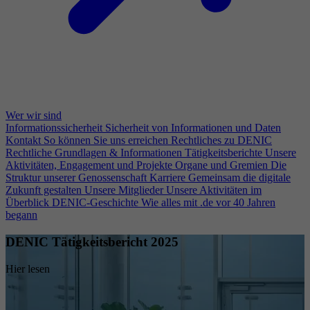
Wer wir sind
Informationssicherheit
Sicherheit von Informationen und Daten
Kontakt
So können Sie uns erreichen
Rechtliches zu DENIC
Rechtliche Grundlagen & Informationen
Tätigkeitsberichte
Unsere
Aktivitäten, Engagement und Projekte
Organe und Gremien
Die
Struktur unserer Genossenschaft
Karriere
Gemeinsam die digitale
Zukunft gestalten
Unsere Mitglieder
Unsere Aktivitäten im
Überblick
DENIC-Geschichte
Wie alles mit .de vor 40 Jahren
begann
DENIC Tätigkeitsbericht 2025
Hier lesen