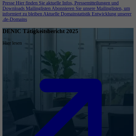
Presse
Hier finden Sie aktuelle Infos, Pressemitteilungen und
Downloads
Mailinglisten
Abonnieren Sie unsere Mailinglisten, um
informiert zu bleiben
Aktuelle Domainstatistik
Entwicklung unserer
.de-Domains
DENIC Tätigkeitsbericht 2025
Hier lesen