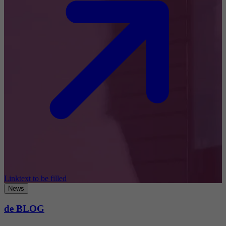
Linktext to be filled
News
de BLOG