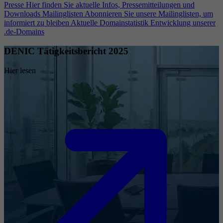
Presse
Hier finden Sie aktuelle Infos, Pressemitteilungen und
Downloads
Mailinglisten
Abonnieren Sie unsere Mailinglisten, um
informiert zu bleiben
Aktuelle Domainstatistik
Entwicklung unserer
.de-Domains
DENIC Tätigkeitsbericht 2025
Hier lesen