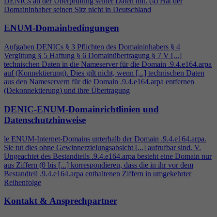
DENICs an der Überprüfung seiner Daten mit. (
4
) Hat der
Domaininhaber seinen Sitz nicht in Deutschland
ENUM-Domainbedingungen
Aufgaben DENICs § 3 Pflichten des Domaininhabers §
4
Vergütung § 5 Haftung § 6 Domainübertragung § 7 V [...]
technischen Daten in die Nameserver für die Domain .9.
4
.e164.arpa
auf (Konnektierung). Dies gilt nicht, wenn [...] technischen Daten
aus den Nameservern für die Domain .9.
4
.e164.arpa entfernen
(Dekonnektierung) und ihre Übertragung
DENIC-ENUM-Domainrichtlinien und
Datenschutzhinweise
le ENUM-Internet-Domains unterhalb der Domain .9.
4
.e164.arpa.
Sie tut dies ohne Gewinnerzielungsabsicht [...] aufrufbar sind. V.
Ungeachtet des Bestandteils .9.
4
.e164.arpa besteht eine Domain nur
aus Ziffern (0 bis [...] korrespondieren, dass die in ihr vor dem
Bestandteil .9.
4
.e164.arpa enthaltenen Ziffern in umgekehrter
Reihenfolge
Kontakt & Ansprechpartner