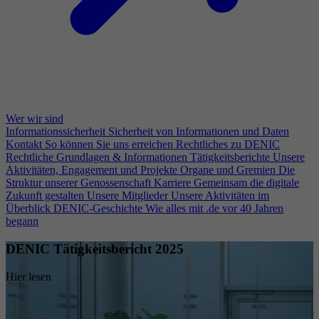
Wer wir sind
Informationssicherheit
Sicherheit von Informationen und Daten
Kontakt
So können Sie uns erreichen
Rechtliches zu DENIC
Rechtliche Grundlagen & Informationen
Tätigkeitsberichte
Unsere
Aktivitäten, Engagement und Projekte
Organe und Gremien
Die
Struktur unserer Genossenschaft
Karriere
Gemeinsam die digitale
Zukunft gestalten
Unsere Mitglieder
Unsere Aktivitäten im
Überblick
DENIC-Geschichte
Wie alles mit .de vor 40 Jahren
begann
DENIC Tätigkeitsbericht 2025
Hier lesen