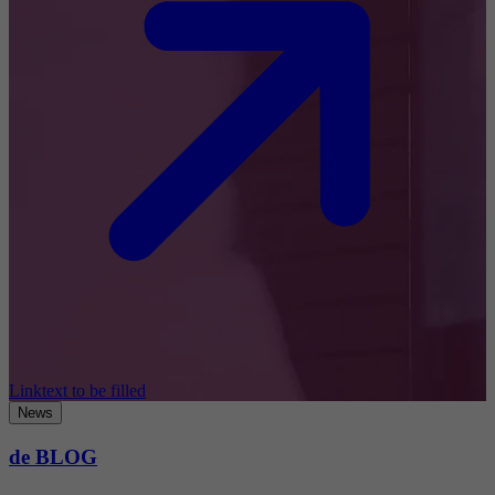
Linktext to be filled
News
de BLOG