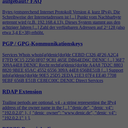
aufgebaut?
FAQ
Bytes (entsprechend Internet Protokoll Version
4
, kurz IPv
4
). Die
Schreibweise der Internetadressen ist [...] Punkt vom Nachbarbyte
getrennt wird (z.B. 192.168.
4
.13). Dieses System stammt aus den
achtziger Jahren [...] Zahl der verfügbaren Adressen auf 2^128 (also
etwa 3,
4
E+38) erhöht.
PGP / GPG-Kommunikationskeys
Services Whois whois[at]denic[dot]de CEBD C326
4
F26 A2C
4
F7FD 9C15 2250 0F07 9C81 465E DB64ED6C DENIC [...] 36F7
309A44E8 DENIC Recht recht[at]denic[dot]de A
4
A8 7D2C 8803
8820 9BEE 65AC 4552 6556 309A 44E8 656BE51B [...] Support
info[at]denic[dot]de 90E5 25D5 2EDA 21E3 07F
4
EE40 7708
9EBF 656B E51B CE8EC00C DENIC Direct Services
RDAP Extension
Trailing periods are optional. v
4
- a string representing the IPv
4
address of the owner name in the [...] "denic.de", "denic_v
4
":
"192.0.2.0" }, { "denic_owner": "www.denic.de", "denic_v
4
":
"192.0.2.1" } ],