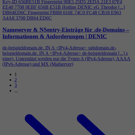
Key-ID 656BE51B Fingerprint 90E5 25D5 2EDA 21E3 07F
4
EE40 7708 9EBF 656B E51B Hotline DENIC eG Theodor [...]
DB64ED6C Fingerprint FBB8 616E 74C0 FC48 CB18 E963
A
4
A8 3708 DB64 ED6C
Nameserver & NSentry-Einträge für .de-Domains –
Informationen & Anforderungen | DENIC
de-beispieldomain.de. IN A <IPv
4
-Adresse> subdomain.de-
beispieldomain.de. IN A <IPv
4
-Adresse> de-beispieldomain [...] s
einer). Unterstützt werden nur die Typen A (IPv
4
-Adresse), AAAA
(IPv6-Adresse) und MX (Mailserver)
1
2
3
...