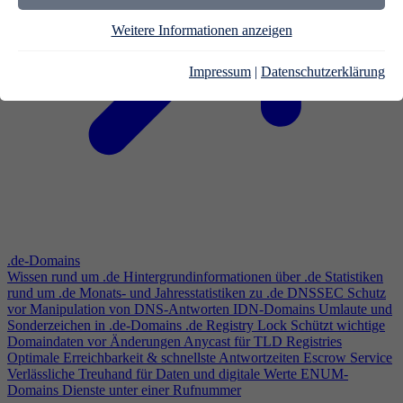
Weitere Informationen anzeigen
Impressum
|
Datenschutzerklärung
.de-Domains
Wissen rund um .de
Hintergrundinformationen über .de
Statistiken
rund um .de
Monats- und Jahresstatistiken zu .de
DNSSEC
Schutz
vor Manipulation von DNS-Antworten
IDN-Domains
Umlaute und
Sonderzeichen in .de-Domains
.de Registry Lock
Schützt wichtige
Domaindaten vor Änderungen
Anycast für TLD Registries
Optimale Erreichbarkeit & schnellste Antwortzeiten
Escrow Service
Verlässliche Treuhand für Daten und digitale Werte
ENUM-
Domains
Dienste unter einer Rufnummer