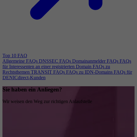
Top 10 FAQ
Allgemeine FAQs
DNSSEC FAQs
Domainanmelder FAQs
FAQs
für Interessenten an einer registrierten Domain
FAQs zu
Rechtsthemen
TRANSIT FAQs
FAQs zu IDN-Domains
FAQs für
DENICdirect-Kunden
Sie haben ein Anliegen?
Wir weisen den Weg zur richtigen Anlaufstelle