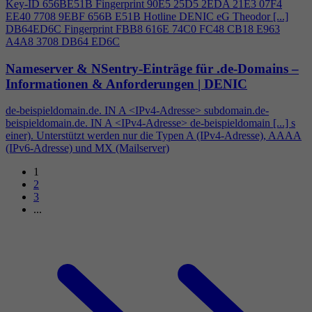
Key-ID 656BE51B Fingerprint 90E5 25D5 2EDA 21E3 07F
4
EE40 7708 9EBF 656B E51B Hotline DENIC eG Theodor [...]
DB64ED6C Fingerprint FBB8 616E 74C0 FC48 CB18 E963
A
4
A8 3708 DB64 ED6C
Nameserver & NSentry-Einträge für .de-Domains –
Informationen & Anforderungen | DENIC
de-beispieldomain.de. IN A <IPv
4
-Adresse> subdomain.de-
beispieldomain.de. IN A <IPv
4
-Adresse> de-beispieldomain [...] s
einer). Unterstützt werden nur die Typen A (IPv
4
-Adresse), AAAA
(IPv6-Adresse) und MX (Mailserver)
1
2
3
...