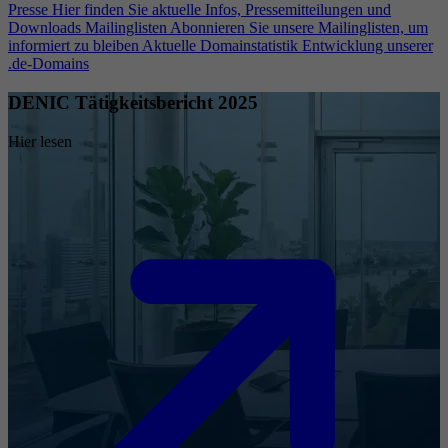
Presse
Hier finden Sie aktuelle Infos, Pressemitteilungen und
Downloads
Mailinglisten
Abonnieren Sie unsere Mailinglisten, um
informiert zu bleiben
Aktuelle Domainstatistik
Entwicklung unserer
.de-Domains
DENIC Tätigkeitsbericht 2025
Hier lesen