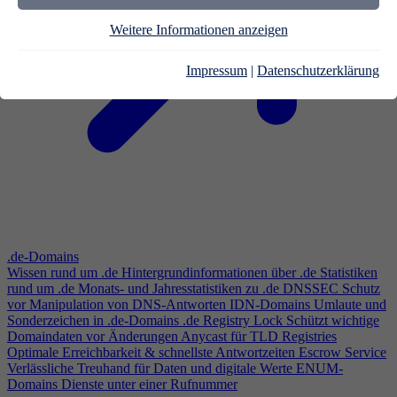
Weitere Informationen anzeigen
Impressum
|
Datenschutzerklärung
.de-Domains
Wissen rund um .de
Hintergrundinformationen über .de
Statistiken
rund um .de
Monats- und Jahresstatistiken zu .de
DNSSEC
Schutz
vor Manipulation von DNS-Antworten
IDN-Domains
Umlaute und
Sonderzeichen in .de-Domains
.de Registry Lock
Schützt wichtige
Domaindaten vor Änderungen
Anycast für TLD Registries
Optimale Erreichbarkeit & schnellste Antwortzeiten
Escrow Service
Verlässliche Treuhand für Daten und digitale Werte
ENUM-
Domains
Dienste unter einer Rufnummer