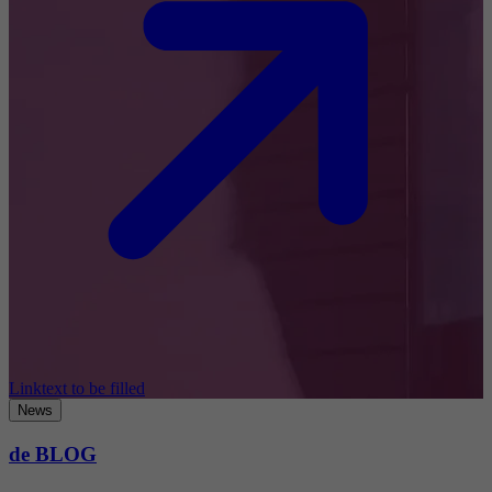
Linktext to be filled
News
de BLOG