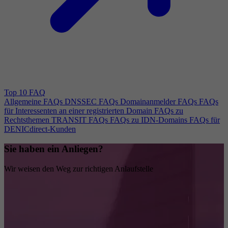
Top 10 FAQ
Allgemeine FAQs
DNSSEC FAQs
Domainanmelder FAQs
FAQs
für Interessenten an einer registrierten Domain
FAQs zu
Rechtsthemen
TRANSIT FAQs
FAQs zu IDN-Domains
FAQs für
DENICdirect-Kunden
Sie haben ein Anliegen?
Wir weisen den Weg zur richtigen Anlaufstelle