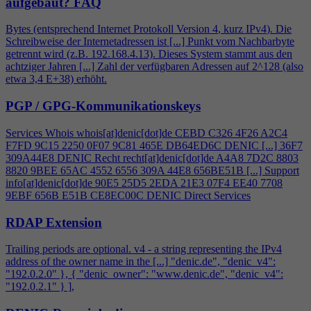
aufgebaut?
FAQ
Bytes (entsprechend Internet Protokoll Version
4
, kurz IPv
4
). Die
Schreibweise der Internetadressen ist [...] Punkt vom Nachbarbyte
getrennt wird (z.B. 192.168.
4
.13). Dieses System stammt aus den
achtziger Jahren [...] Zahl der verfügbaren Adressen auf 2^128 (also
etwa 3,
4
E+38) erhöht.
PGP / GPG-Kommunikationskeys
Services Whois whois[at]denic[dot]de CEBD C326
4
F26 A2C
4
F7FD 9C15 2250 0F07 9C81 465E DB64ED6C DENIC [...] 36F7
309A44E8 DENIC Recht recht[at]denic[dot]de A
4
A8 7D2C 8803
8820 9BEE 65AC 4552 6556 309A 44E8 656BE51B [...] Support
info[at]denic[dot]de 90E5 25D5 2EDA 21E3 07F
4
EE40 7708
9EBF 656B E51B CE8EC00C DENIC Direct Services
RDAP Extension
Trailing periods are optional. v
4
- a string representing the IPv
4
address of the owner name in the [...] "denic.de", "denic_v
4
":
"192.0.2.0" }, { "denic_owner": "www.denic.de", "denic_v
4
":
"192.0.2.1" } ],