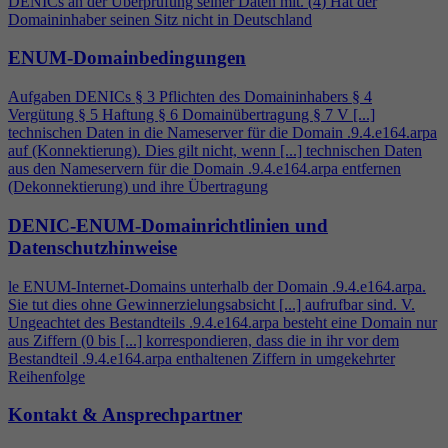
DENICs an der Überprüfung seiner Daten mit. (
4
) Hat der
Domaininhaber seinen Sitz nicht in Deutschland
ENUM-Domainbedingungen
Aufgaben DENICs § 3 Pflichten des Domaininhabers §
4
Vergütung § 5 Haftung § 6 Domainübertragung § 7 V [...]
technischen Daten in die Nameserver für die Domain .9.
4
.e164.arpa
auf (Konnektierung). Dies gilt nicht, wenn [...] technischen Daten
aus den Nameservern für die Domain .9.
4
.e164.arpa entfernen
(Dekonnektierung) und ihre Übertragung
DENIC-ENUM-Domainrichtlinien und
Datenschutzhinweise
le ENUM-Internet-Domains unterhalb der Domain .9.
4
.e164.arpa.
Sie tut dies ohne Gewinnerzielungsabsicht [...] aufrufbar sind. V.
Ungeachtet des Bestandteils .9.
4
.e164.arpa besteht eine Domain nur
aus Ziffern (0 bis [...] korrespondieren, dass die in ihr vor dem
Bestandteil .9.
4
.e164.arpa enthaltenen Ziffern in umgekehrter
Reihenfolge
Kontakt & Ansprechpartner