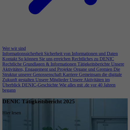
Wer wir sind
Informationssicherheit
Sicherheit von Informationen und Daten
Kontakt
So können Sie uns erreichen
Rechtliches zu DENIC
Rechtliche Grundlagen & Informationen
Tätigkeitsberichte
Unsere
Aktivitäten, Engagement und Projekte
Organe und Gremien
Die
Struktur unserer Genossenschaft
Karriere
Gemeinsam die digitale
Zukunft gestalten
Unsere Mitglieder
Unsere Aktivitäten im
Überblick
DENIC-Geschichte
Wie alles mit .de vor 40 Jahren
begann
DENIC Tätigkeitsbericht 2025
Hier lesen