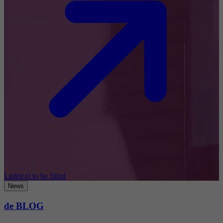
Linktext to be filled
News
de BLOG