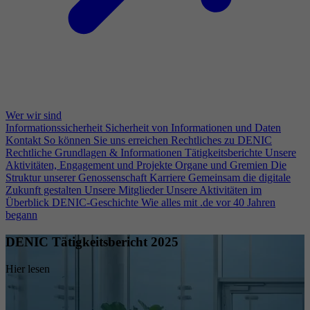
Wer wir sind
Informationssicherheit
Sicherheit von Informationen und Daten
Kontakt
So können Sie uns erreichen
Rechtliches zu DENIC
Rechtliche Grundlagen & Informationen
Tätigkeitsberichte
Unsere
Aktivitäten, Engagement und Projekte
Organe und Gremien
Die
Struktur unserer Genossenschaft
Karriere
Gemeinsam die digitale
Zukunft gestalten
Unsere Mitglieder
Unsere Aktivitäten im
Überblick
DENIC-Geschichte
Wie alles mit .de vor 40 Jahren
begann
DENIC Tätigkeitsbericht 2025
Hier lesen