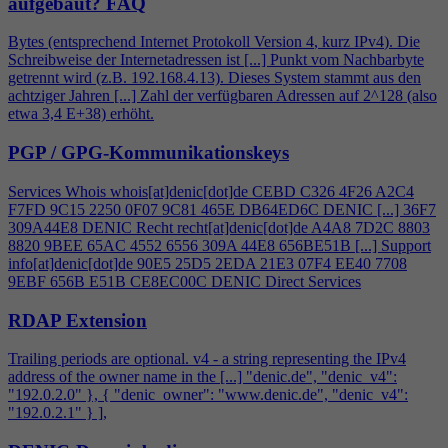
aufgebaut?
FAQ
Bytes (entsprechend Internet Protokoll Version
4
, kurz IPv
4
). Die
Schreibweise der Internetadressen ist [...] Punkt vom Nachbarbyte
getrennt wird (z.B. 192.168.
4
.13). Dieses System stammt aus den
achtziger Jahren [...] Zahl der verfügbaren Adressen auf 2^128 (also
etwa 3,
4
E+38) erhöht.
PGP / GPG-Kommunikationskeys
Services Whois whois[at]denic[dot]de CEBD C326
4
F26 A2C
4
F7FD 9C15 2250 0F07 9C81 465E DB64ED6C DENIC [...] 36F7
309A44E8 DENIC Recht recht[at]denic[dot]de A
4
A8 7D2C 8803
8820 9BEE 65AC 4552 6556 309A 44E8 656BE51B [...] Support
info[at]denic[dot]de 90E5 25D5 2EDA 21E3 07F
4
EE40 7708
9EBF 656B E51B CE8EC00C DENIC Direct Services
RDAP Extension
Trailing periods are optional. v
4
- a string representing the IPv
4
address of the owner name in the [...] "denic.de", "denic_v
4
":
"192.0.2.0" }, { "denic_owner": "www.denic.de", "denic_v
4
":
"192.0.2.1" } ],