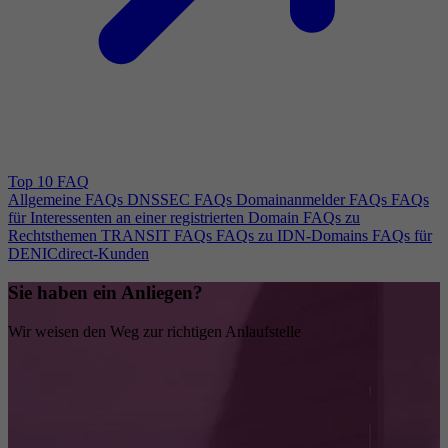
Top 10 FAQ
Allgemeine FAQs
DNSSEC FAQs
Domainanmelder FAQs
FAQs
für Interessenten an einer registrierten Domain
FAQs zu
Rechtsthemen
TRANSIT FAQs
FAQs zu IDN-Domains
FAQs für
DENICdirect-Kunden
Sie haben ein Anliegen?
Wir weisen den Weg zur richtigen Anlaufstelle