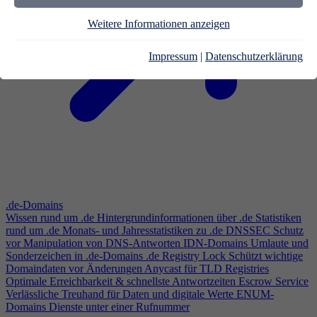
Weitere Informationen anzeigen
Impressum
|
Datenschutzerklärung
.de-Domains
Wissen rund um .de
Hintergrundinformationen über .de
Statistiken
rund um .de
Monats- und Jahresstatistiken zu .de
DNSSEC
Schutz
vor Manipulation von DNS-Antworten
IDN-Domains
Umlaute und
Sonderzeichen in .de-Domains
.de Registry Lock
Schützt wichtige
Domaindaten vor Änderungen
Anycast für TLD Registries
Optimale Erreichbarkeit & schnellste Antwortzeiten
Escrow Service
Verlässliche Treuhand für Daten und digitale Werte
ENUM-
Domains
Dienste unter einer Rufnummer