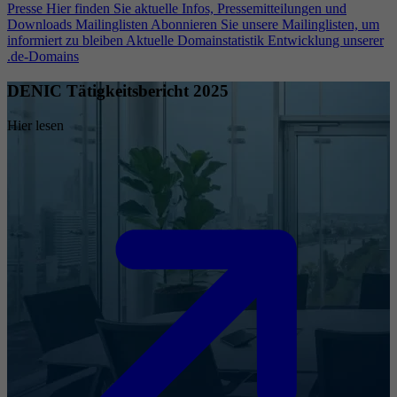
Presse
Hier finden Sie aktuelle Infos, Pressemitteilungen und
Downloads
Mailinglisten
Abonnieren Sie unsere Mailinglisten, um
informiert zu bleiben
Aktuelle Domainstatistik
Entwicklung unserer
.de-Domains
DENIC Tätigkeitsbericht 2025
Hier lesen