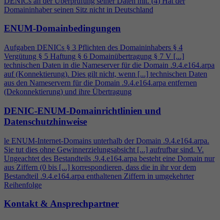
DENICs an der Überprüfung seiner Daten mit. (
4
) Hat der
Domaininhaber seinen Sitz nicht in Deutschland
ENUM-Domainbedingungen
Aufgaben DENICs § 3 Pflichten des Domaininhabers §
4
Vergütung § 5 Haftung § 6 Domainübertragung § 7 V [...]
technischen Daten in die Nameserver für die Domain .9.
4
.e164.arpa
auf (Konnektierung). Dies gilt nicht, wenn [...] technischen Daten
aus den Nameservern für die Domain .9.
4
.e164.arpa entfernen
(Dekonnektierung) und ihre Übertragung
DENIC-ENUM-Domainrichtlinien und
Datenschutzhinweise
le ENUM-Internet-Domains unterhalb der Domain .9.
4
.e164.arpa.
Sie tut dies ohne Gewinnerzielungsabsicht [...] aufrufbar sind. V.
Ungeachtet des Bestandteils .9.
4
.e164.arpa besteht eine Domain nur
aus Ziffern (0 bis [...] korrespondieren, dass die in ihr vor dem
Bestandteil .9.
4
.e164.arpa enthaltenen Ziffern in umgekehrter
Reihenfolge
Kontakt & Ansprechpartner