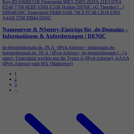
Key-ID 656BE51B Fingerprint 90E5 25D5 2EDA 21E3 07F
4
EE40 7708 9EBF 656B E51B Hotline DENIC eG Theodor [...]
DB64ED6C Fingerprint FBB8 616E 74C0 FC48 CB18 E963
A
4
A8 3708 DB64 ED6C
Nameserver & NSentry-Einträge für .de-Domains –
Informationen & Anforderungen | DENIC
de-beispieldomain.de. IN A <IPv
4
-Adresse> subdomain.de-
beispieldomain.de. IN A <IPv
4
-Adresse> de-beispieldomain [...] s
einer). Unterstützt werden nur die Typen A (IPv
4
-Adresse), AAAA
(IPv6-Adresse) und MX (Mailserver)
1
2
3
...